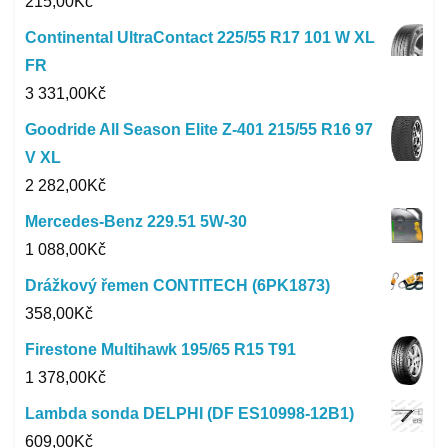
215,00
Kč
Continental UltraContact 225/55 R17 101 W XL
FR
3 331,00
Kč
Goodride All Season Elite Z-401 215/55 R16 97
V XL
2 282,00
Kč
Mercedes-Benz 229.51 5W-30
1 088,00
Kč
Drážkový řemen CONTITECH (6PK1873)
358,00
Kč
Firestone Multihawk 195/65 R15 T91
1 378,00
Kč
Lambda sonda DELPHI (DF ES10998-12B1)
609,00
Kč