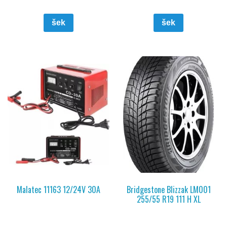
šek
šek
Malatec 11163 12/24V 30A
Bridgestone Blizzak LM001
255/55 R19 111 H XL