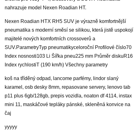
nahrazuje model Nexen Roadian HT.
Nexen Roadian HTX RH5 SUV je výrazně komfortnější
pneumatika s moderní směsí se silikou, která jistě uspokojí
majitelé nových komfortních crossoverů a
SUV.ParametryTyp pneumatikyceloroční Profilové číslo70
Index nosnosti103 Li Šířka pneu225 mm Průměr diskuR16
Index rychlostiT (190 km/h) Všechny parametry
koš na tříděný odpad, lancome parfémy, lindor slaný
karamel, osb desky 8mm, repasovane servery, lenovo tab
p11 plus 6gb/128gb, prepis vozidla, noaton df 4114, instax
mini 11, maskáčové tepláky pánské, skleněná konvice na
čaj
yyyyy