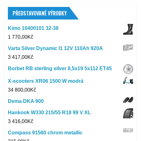
PŘEDSTAVOVANÉ VÝROBKY
Kimo 10400101 32-38
1 770,00
Kč
Varta Silver Dynamic I1 12V 110Ah 920A
3 417,00
Kč
Borbet RB sterling silver 8,5x19 5x112 ET45
X-scooters XR06 1500 W modrá
34 800,00
Kč
Dema DKA 900
Hankook W330 215/55 R18 99 V XL
3 416,00
Kč
Compass 91560 chrom metallic