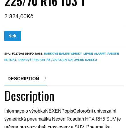
225/70 R16 103 T
2 324,00
Kč
šek
SKU:
F027DA69E6FD
TAGS:
DÁRKOVÉ BALENÍ WHISKY
,
LEVNE ALARMY
,
PANSKE
RETIZKY
,
TANKOVÝ PRAPOR PDF
,
ZAPOJENÍ DATOVÉHO KABELU
DESCRIPTION
Description
Informace o výrobkuNEXENPopisCeloroční univerzální
symetrická pneumatika Nexen Roadian HTX RH5 SUV je
určena pro vozy 4×4, crossovery a SUV. Pneumatika