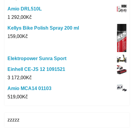
Amio DRL510L
1 292,00
Kč
Kellys Bike Polish Spray 200 ml
159,00
Kč
Elektropower Sunra Sport
Einhell CE-JS 12 1091521
3 172,00
Kč
Amio MCA14 01103
519,00
Kč
zzzzz