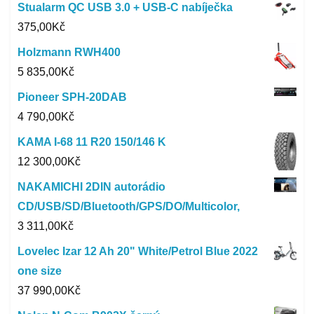
Stualarm QC USB 3.0 + USB-C nabíječka
375,00
Kč
Holzmann RWH400
5 835,00
Kč
Pioneer SPH-20DAB
4 790,00
Kč
KAMA I-68 11 R20 150/146 K
12 300,00
Kč
NAKAMICHI 2DIN autorádio
CD/USB/SD/Bluetooth/GPS/DO/Multicolor,
3 311,00
Kč
Lovelec Izar 12 Ah 20" White/Petrol Blue 2022
one size
37 990,00
Kč