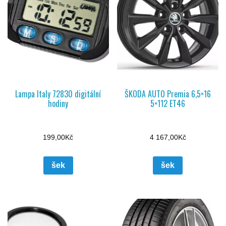
Lampa Italy 72830 digitální
ŠKODA AUTO Premia 6,5×16
hodiny
5×112 ET46
199,00
Kč
4 167,00
Kč
šek
šek