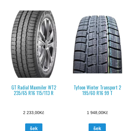
GT Radial Maxmiler WT2
Tyfoon Winter Transport 2
235/65 R16 115/113 R
195/60 R16 99 T
2 233,00
Kč
1 948,00
Kč
šek
šek