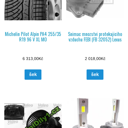
Michelin Pilot Alpin PA4 255/35
Snimac mnozstvi protekajiciho
R19 96 V XL MO
vzduchu FEBI (FB 32052) Lexus
6 313,00
Kč
2 018,00
Kč
šek
šek