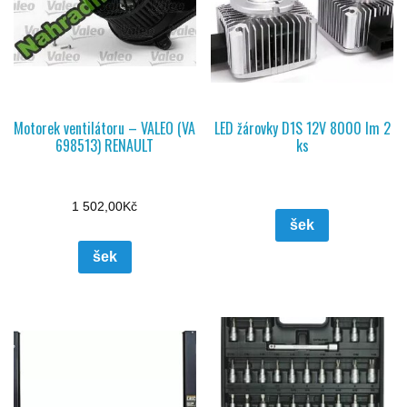
Motorek ventilátoru – VALEO (VA
LED žárovky D1S 12V 8000 lm 2
698513) RENAULT
ks
1 502,00
Kč
šek
šek