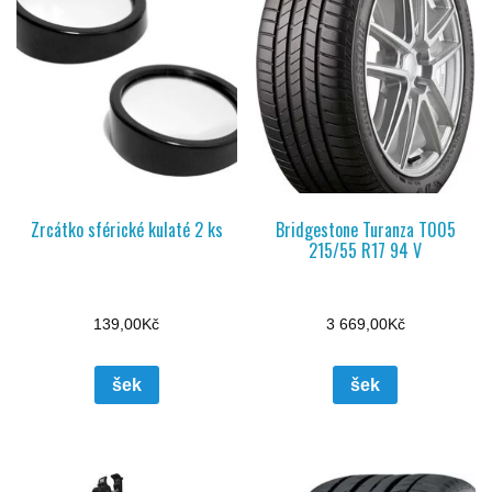
Zrcátko sférické kulaté 2 ks
Bridgestone Turanza T005
215/55 R17 94 V
139,00
Kč
3 669,00
Kč
šek
šek