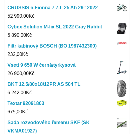
CRUSSIS e-Fionna 7.7-L 25 Ah 29" 2022
52 990,00
Kč
Cybex Solution M-fix SL 2022 Gray Rabbit
5 890,00
Kč
Filtr kabinový BOSCH (BO 1987432300)
232,00
Kč
Vsett 9 650 W černá/tyrkysová
26 900,00
Kč
BKT 12.5/80x18/12PR AS 504 TL
6 242,00
Kč
Textar 92091803
675,00
Kč
Sada rozvodového řemenu SKF (SK
VKMA01927)