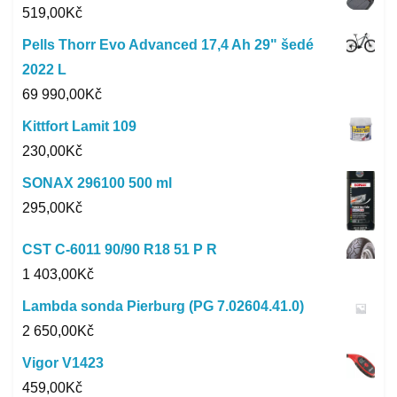
519,00
Kč
Pells Thorr Evo Advanced 17,4 Ah 29" šedé
2022 L
69 990,00
Kč
Kittfort Lamit 109
230,00
Kč
SONAX 296100 500 ml
295,00
Kč
CST C-6011 90/90 R18 51 P R
1 403,00
Kč
Lambda sonda Pierburg (PG 7.02604.41.0)
2 650,00
Kč
Vigor V1423
459,00
Kč