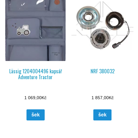
Lässig 1204004496 kapsář
NRF 380032
Adventure Tractor
1 069,00
Kč
1 857,00
Kč
šek
šek