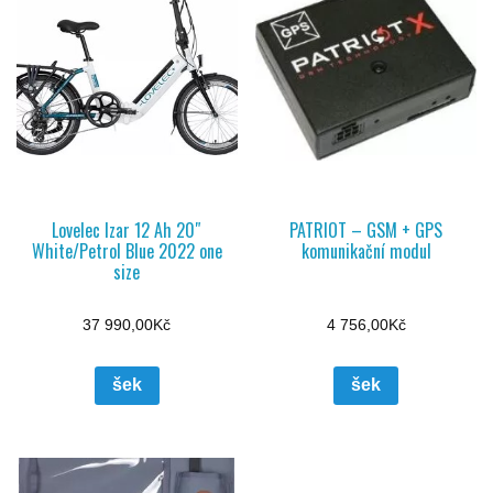
Lovelec Izar 12 Ah 20″
PATRIOT – GSM + GPS
White/Petrol Blue 2022 one
komunikační modul
size
37 990,00
Kč
4 756,00
Kč
šek
šek