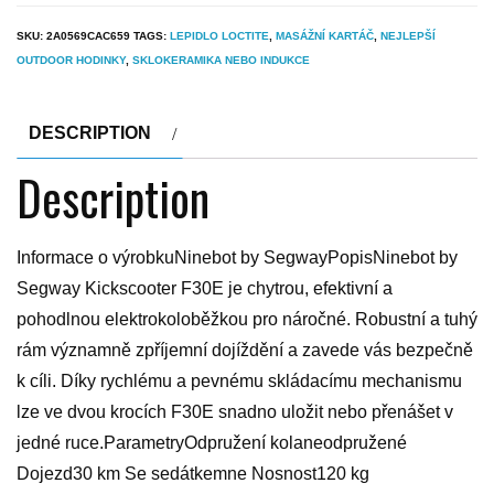
SKU:
2A0569CAC659
TAGS:
LEPIDLO LOCTITE
,
MASÁŽNÍ KARTÁČ
,
NEJLEPŠÍ
OUTDOOR HODINKY
,
SKLOKERAMIKA NEBO INDUKCE
DESCRIPTION
Description
Informace o výrobkuNinebot by SegwayPopisNinebot by
Segway Kickscooter F30E je chytrou, efektivní a
pohodlnou elektrokoloběžkou pro náročné. Robustní a tuhý
rám významně zpříjemní dojíždění a zavede vás bezpečně
k cíli. Díky rychlému a pevnému skládacímu mechanismu
lze ve dvou krocích F30E snadno uložit nebo přenášet v
jedné ruce.ParametryOdpružení kolaneodpružené
Dojezd30 km Se sedátkemne Nosnost120 kg