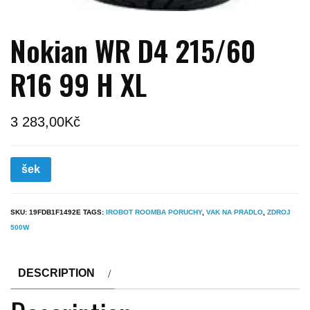
Nokian WR D4 215/60
R16 99 H XL
3 283,00
Kč
šek
SKU:
19FDB1F1492E
TAGS:
IROBOT ROOMBA PORUCHY
,
VAK NA PRADLO
,
ZDROJ
500W
DESCRIPTION