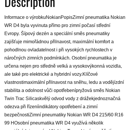
Description
Informace o výrobkuNokianPopisZimní pneumatika Nokian
WR D4 byla vyvinuta přímo pro zimní počasí střední
Evropy. Šípový dezén a speciální směs pneumatiky
zajišťuje mimořádnou přilnavost, maximální komfort a
pohodlnou ovladatelnost i při vysokých rychlostech v
náročných zimních podmínkách. Osobní pneumatika je
určena nejen pro středně velká a vysokovýkonná vozidla,
ale také pro elektrické a hybridní vozy.Klíčové
vlastnostimaximální přilnavost na sněhu, ledu a vodějízdní
stabilita a odolnost vůči opotřebenípryžová směs Nokian
Twin Trac Silicaskvělý odvod vody z drážekjednoznačná
odezva při řízeníindikátory opotřebení a zimní
bezpečnostiZimní pneumatiky Nokian WR D4 215/60 R16
99 HOsobní pneumatika WR D4 využívá několik