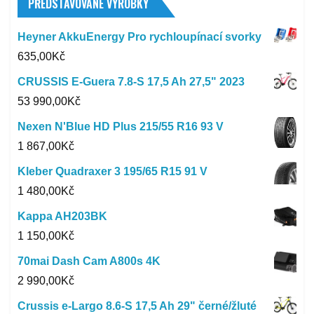
PŘEDSTAVOVANÉ VÝROBKY
Heyner AkkuEnergy Pro rychloupínací svorky
635,00
Kč
CRUSSIS E-Guera 7.8-S 17,5 Ah 27,5" 2023
53 990,00
Kč
Nexen N'Blue HD Plus 215/55 R16 93 V
1 867,00
Kč
Kleber Quadraxer 3 195/65 R15 91 V
1 480,00
Kč
Kappa AH203BK
1 150,00
Kč
70mai Dash Cam A800s 4K
2 990,00
Kč
Crussis e-Largo 8.6-S 17,5 Ah 29" černé/žluté