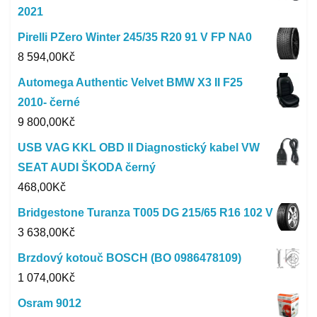
2021
Pirelli PZero Winter 245/35 R20 91 V FP NA0
8 594,00
Kč
Automega Authentic Velvet BMW X3 II F25
2010- černé
9 800,00
Kč
USB VAG KKL OBD II Diagnostický kabel VW
SEAT AUDI ŠKODA černý
468,00
Kč
Bridgestone Turanza T005 DG 215/65 R16 102 V
3 638,00
Kč
Brzdový kotouč BOSCH (BO 0986478109)
1 074,00
Kč
Osram 9012