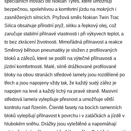
speciálních inovací od Nokian Tyres, které umožňují
bezpečnou, spolehlivou a komfortní jízdu na mokrých i
zasněžených silnicích. Pryžová směs Nokian Twin Trac
Silica obsahuje přírodní pryž, siliku a řepkový olej, což
zaručuje stabilní přilnavé vlastnosti i při výkyvech teplot, a
to bez zkrácení životnosti. Mimořádná přilnavost a reakce
Směrový běhoun pneumatiky je složen z profilovaných
bloků a zářezů, které se podílí na výtečné přilnavosti a
jízdní komfortnosti. Malé, silně drážkované profilované
bloky na obou stranách středové lamely jsou rozdělené po
třech a jsou napojeny vždy tak, že každý sudý zářez je
napojen na levé a každý lichý na pravé straně. Masivní
středová lamela vylepšuje přesnost a umožňuje větší
kontrolu nad řízením. Členité fasety na bocích ramenních
bloků vylepšují přilnavost k povrchu i v zatáčkách a jízdě v
hlubokém sněhu. Drážky jsou vyleštěné a napomáhají