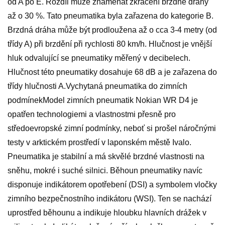
od A po E. Rozdíl může znamenat zkrácení brzdné dráhy
až o 30 %. Tato pneumatika byla zařazena do kategorie B.
Brzdná dráha může být prodloužena až o cca 3-4 metry (od
třídy A) při brzdění při rychlosti 80 km/h. Hlučnost je vnější
hluk odvalující se pneumatiky měřený v decibelech.
Hlučnost této pneumatiky dosahuje 68 dB a je zařazena do
třídy hlučnosti A.Vychytaná pneumatika do zimních
podmínekModel zimních pneumatik Nokian WR D4 je
opatřen technologiemi a vlastnostmi přesně pro
středoevropské zimní podmínky, neboť si prošel náročnými
testy v arktickém prostředí v laponském městě Ivalo.
Pneumatika je stabilní a má skvělé brzdné vlastnosti na
sněhu, mokré i suché silnici. Běhoun pneumatiky navíc
disponuje indikátorem opotřebení (DSI) a symbolem vločky
zimního bezpečnostního indikátoru (WSI). Ten se nachází
uprostřed běhounu a indikuje hloubku hlavních drážek v