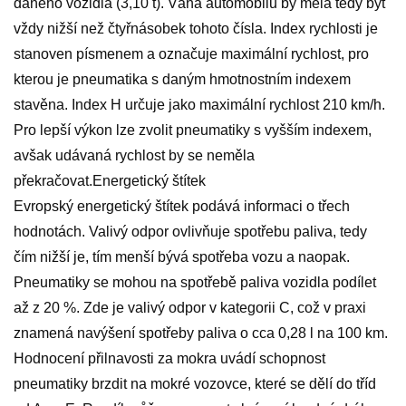
daného vozidla (3,10 t). Váha automobilu by měla tedy být
vždy nižší než čtyřnásobek tohoto čísla. Index rychlosti je
stanoven písmenem a označuje maximální rychlost, pro
kterou je pneumatika s daným hmotnostním indexem
stavěna. Index H určuje jako maximální rychlost 210 km/h.
Pro lepší výkon lze zvolit pneumatiky s vyšším indexem,
avšak udávaná rychlost by se neměla
překračovat.Energetický štítek
Evropský energetický štítek podává informaci o třech
hodnotách. Valivý odpor ovlivňuje spotřebu paliva, tedy
čím nižší je, tím menší bývá spotřeba vozu a naopak.
Pneumatiky se mohou na spotřebě paliva vozidla podílet
až z 20 %. Zde je valivý odpor v kategorii C, což v praxi
znamená navýšení spotřeby paliva o cca 0,28 l na 100 km.
Hodnocení přilnavosti za mokra uvádí schopnost
pneumatiky brzdit na mokré vozovce, které se dělí do tříd