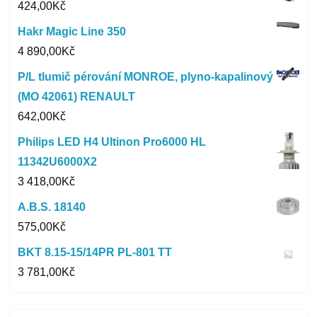
424,00
Kč
Hakr Magic Line 350
4 890,00
Kč
P/L tlumič pérování MONROE, plyno-kapalinový
(MO 42061) RENAULT
642,00
Kč
Philips LED H4 Ultinon Pro6000 HL
11342U6000X2
3 418,00
Kč
A.B.S. 18140
575,00
Kč
BKT 8.15-15/14PR PL-801 TT
3 781,00
Kč