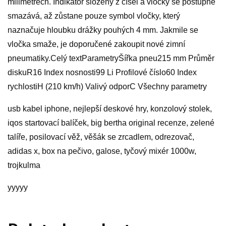
milimetrech. Indikátor složený z čísel a vločky se postupně
smazává, až zůstane pouze symbol vločky, který
naznačuje hloubku drážky pouhých 4 mm. Jakmile se
vločka smaže, je doporučené zakoupit nové zimní
pneumatiky.Celý textParametryŠířka pneu215 mm Průměr
diskuR16 Index nosnosti99 Li Profilové číslo60 Index
rychlostiH (210 km/h) Valivý odporC Všechny parametry
usb kabel iphone, nejlepší deskové hry, konzolový stolek,
iqos startovací balíček, big bertha original recenze, zelené
talíře, posilovací věž, věšák se zrcadlem, odrezovač,
adidas x, box na pečivo, galose, tyčový mixér 1000w,
trojkulma
yyyyy