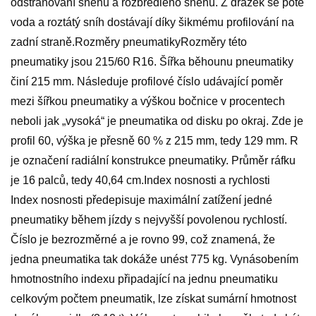
odstraňování sněhu a rozbředlého sněhu. Z drážek se poté
voda a roztátý sníh dostávají díky šikmému profilování na
zadní straně.Rozměry pneumatikyRozměry této
pneumatiky jsou 215/60 R16. Šířka běhounu pneumatiky
činí 215 mm. Následuje profilové číslo udávající poměr
mezi šířkou pneumatiky a výškou bočnice v procentech
neboli jak „vysoká“ je pneumatika od disku po okraj. Zde je
profil 60, výška je přesně 60 % z 215 mm, tedy 129 mm. R
je označení radiální konstrukce pneumatiky. Průměr ráfku
je 16 palců, tedy 40,64 cm.Index nosnosti a rychlosti
Index nosnosti předepisuje maximální zatížení jedné
pneumatiky během jízdy s nejvyšší povolenou rychlostí.
Číslo je bezrozměrné a je rovno 99, což znamená, že
jedna pneumatika tak dokáže unést 775 kg. Vynásobením
hmotnostního indexu připadající na jednu pneumatiku
celkovým počtem pneumatik, lze získat sumární hmotnost