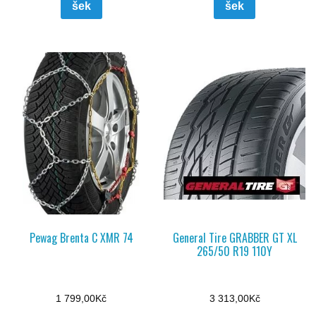
šek
šek
Pewag Brenta C XMR 74
General Tire GRABBER GT XL
265/50 R19 110Y
1 799,00
Kč
3 313,00
Kč