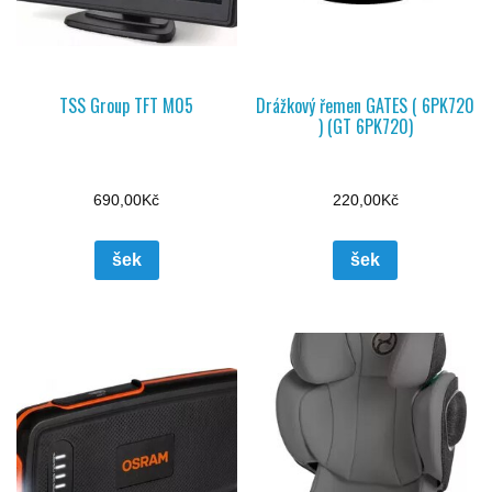
TSS Group TFT M05
Drážkový řemen GATES ( 6PK720
) (GT 6PK720)
690,00
Kč
220,00
Kč
šek
šek