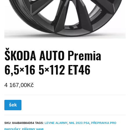
ŠKODA AUTO Premia
6,5×16 5×112 ET46
4 167,00
Kč
šek
SKU:
8A4B40B84D54
TAGS:
LEVNE ALARMY
,
NHL 2023 PS4
,
PŘEPRAVKA PRO
PAPOUŠKY
,
PŘÍKRMY HAMI