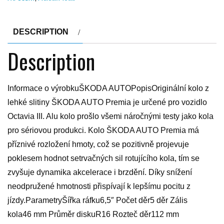
DESCRIPTION
Description
Informace o výrobkuŠKODA AUTOPopisOriginální kolo z
lehké slitiny ŠKODA AUTO Premia je určené pro vozidlo
Octavia III. Alu kolo prošlo všemi náročnými testy jako kola
pro sériovou produkci. Kolo ŠKODA AUTO Premia má
příznivé rozložení hmoty, což se pozitivně projevuje
poklesem hodnot setrvačných sil rotujícího kola, tím se
zvyšuje dynamika akcelerace i brzdění. Díky snížení
neodpružené hmotnosti přispívají k lepšímu pocitu z
jízdy.ParametryŠířka ráfku6,5″ Počet děr5 děr Zális
kola46 mm Průměr diskuR16 Rozteč děr112 mm