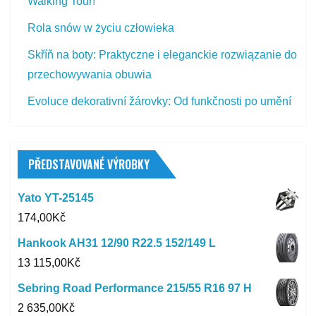
Walking Tour!
Rola snów w życiu człowieka
Skříň na boty: Praktyczne i eleganckie rozwiązanie do
przechowywania obuwia
Evoluce dekorativní žárovky: Od funkčnosti po umění
PŘEDSTAVOVANÉ VÝROBKY
Yato YT-25145
174,00
Kč
Hankook AH31 12/90 R22.5 152/149 L
13 115,00
Kč
Sebring Road Performance 215/55 R16 97 H
2 635,00
Kč