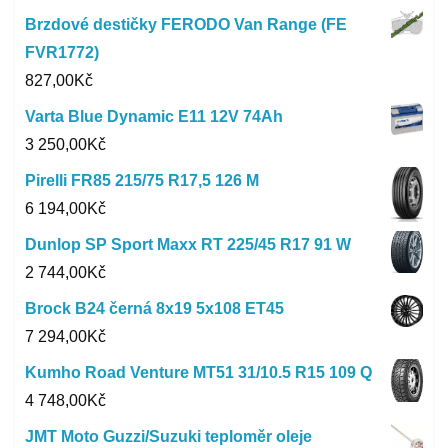
Brzdové destičky FERODO Van Range (FE
FVR1772)
827,00
Kč
Varta Blue Dynamic E11 12V 74Ah
3 250,00
Kč
Pirelli FR85 215/75 R17,5 126 M
6 194,00
Kč
Dunlop SP Sport Maxx RT 225/45 R17 91 W
2 744,00
Kč
Brock B24 černá 8x19 5x108 ET45
7 294,00
Kč
Kumho Road Venture MT51 31/10.5 R15 109 Q
4 748,00
Kč
JMT Moto Guzzi/Suzuki teploměr oleje