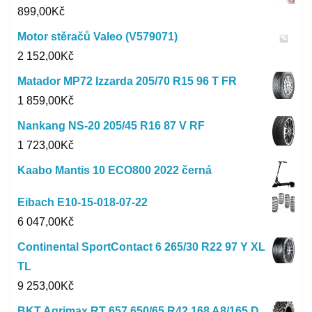
899,00
Kč
Motor stěračů Valeo (V579071)
2 152,00
Kč
Matador MP72 Izzarda 205/70 R15 96 T FR
1 859,00
Kč
Nankang NS-20 205/45 R16 87 V RF
1 723,00
Kč
Kaabo Mantis 10 ECO800 2022 černá
Eibach E10-15-018-07-22
6 047,00
Kč
Continental SportContact 6 265/30 R22 97 Y XL
TL
9 253,00
Kč
BKT Agrimax RT 657 650/65 R42 168 A8/165 D