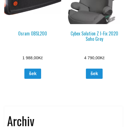
Osram OBSL200
Cybex Solution Z I-Fix 2020
Soho Grey
1 988,00
Kč
4 790,00
Kč
šek
šek
Archiv