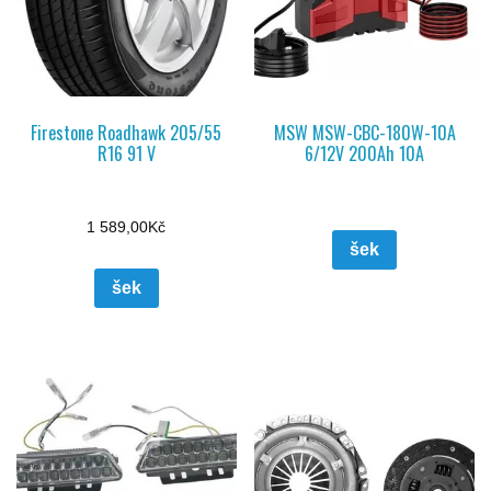
Firestone Roadhawk 205/55
MSW MSW-CBC-180W-10A
R16 91 V
6/12V 200Ah 10A
1 589,00
Kč
šek
šek