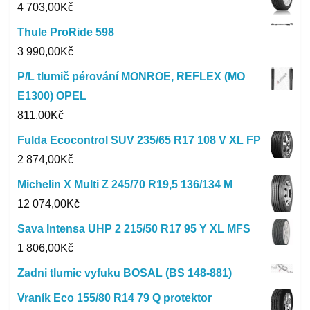
4 703,00
Kč
Thule ProRide 598
3 990,00
Kč
P/L tlumič pérování MONROE, REFLEX (MO
E1300) OPEL
811,00
Kč
Fulda Ecocontrol SUV 235/65 R17 108 V XL FP
2 874,00
Kč
Michelin X Multi Z 245/70 R19,5 136/134 M
12 074,00
Kč
Sava Intensa UHP 2 215/50 R17 95 Y XL MFS
1 806,00
Kč
Zadni tlumic vyfuku BOSAL (BS 148-881)
Vraník Eco 155/80 R14 79 Q protektor