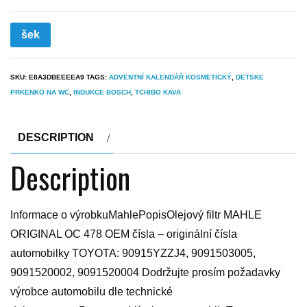
šek
SKU:
E8A3DBEEEEA9
TAGS:
ADVENTNÍ KALENDÁŘ KOSMETICKÝ
,
DETSKE
PRKENKO NA WC
,
INDUKCE BOSCH
,
TCHIBO KAVA
DESCRIPTION
Description
Informace o výrobkuMahlePopisOlejový filtr MAHLE
ORIGINAL OC 478 OEM čísla – originální čísla
automobilky TOYOTA: 90915YZZJ4, 9091503005,
9091520002, 9091520004 Dodržujte prosím požadavky
výrobce automobilu dle technické