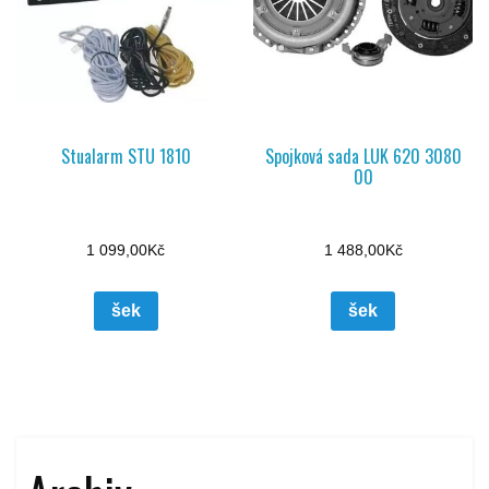
Stualarm STU 1810
Spojková sada LUK 620 3080
00
1 099,00
Kč
1 488,00
Kč
šek
šek