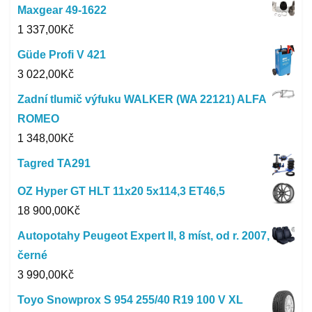
Maxgear 49-1622
1 337,00
Kč
Güde Profi V 421
3 022,00
Kč
Zadní tlumič výfuku WALKER (WA 22121) ALFA
ROMEO
1 348,00
Kč
Tagred TA291
OZ Hyper GT HLT 11x20 5x114,3 ET46,5
18 900,00
Kč
Autopotahy Peugeot Expert II, 8 míst, od r. 2007,
černé
3 990,00
Kč
Toyo Snowprox S 954 255/40 R19 100 V XL