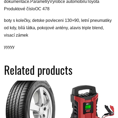
dokumentace.ParametryVýrobce automobiluToyota
Produktové čísloOC 478
boty s kolečky, detske povleceni 130×90, letní pneumatiky
od kdy, bílá látka, pokojové antény, alavis triple blend,
visací zámek
yyyyy
Related products