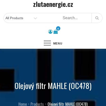
zlutaenergie.cz
Skip
to
content
0
MENU
Olejový filtr MAHLE (OC478)
Home
Products
Olejový filtr MAHLE (OC478)