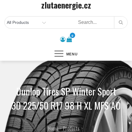
zlutaenergie.cz
Skip
to
content
0
MENU
Dunlop Tires SP Winter Sport
3D 225/50 R17 98 H XL MFS AO
Home
Products