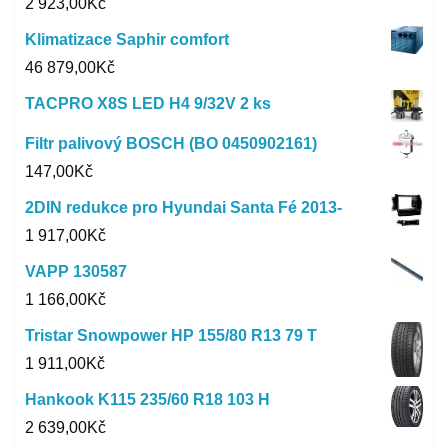
2 923,00
Kč
Klimatizace Saphir comfort
46 879,00
Kč
TACPRO X8S LED H4 9/32V 2 ks
Filtr palivový BOSCH (BO 0450902161)
147,00
Kč
2DIN redukce pro Hyundai Santa Fé 2013-
1 917,00
Kč
VAPP 130587
1 166,00
Kč
Tristar Snowpower HP 155/80 R13 79 T
1 911,00
Kč
Hankook K115 235/60 R18 103 H
2 639,00
Kč