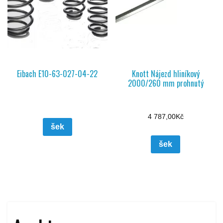
Eibach E10-63-027-04-22
Knott Nájezd hliníkový
2000/260 mm prohnutý
4 787,00
Kč
šek
šek