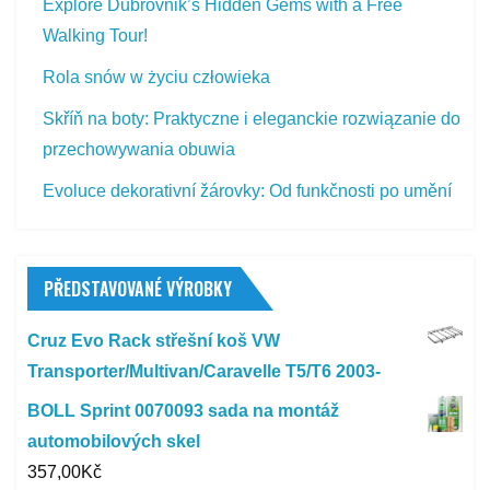
Explore Dubrovnik’s Hidden Gems with a Free
Walking Tour!
Rola snów w życiu człowieka
Skříň na boty: Praktyczne i eleganckie rozwiązanie do
przechowywania obuwia
Evoluce dekorativní žárovky: Od funkčnosti po umění
PŘEDSTAVOVANÉ VÝROBKY
Cruz Evo Rack střešní koš VW
Transporter/Multivan/Caravelle T5/T6 2003-
BOLL Sprint 0070093 sada na montáž
automobilových skel
357,00
Kč