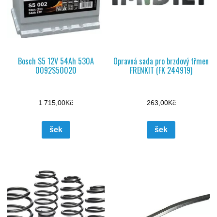
Bosch S5 12V 54Ah 530A
Opravná sada pro brzdový třmen
0092S50020
FRENKIT (FK 244919)
1 715,00
Kč
263,00
Kč
šek
šek