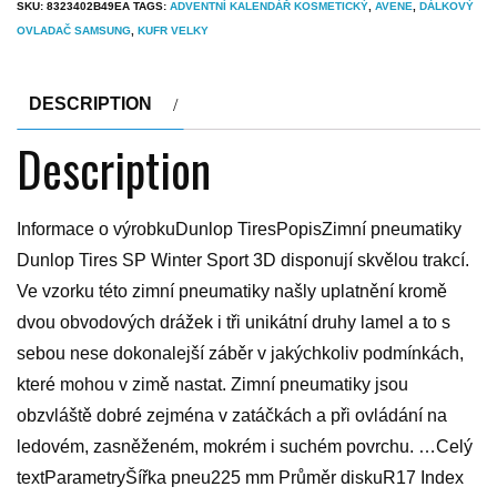
SKU:
8323402B49EA
TAGS:
ADVENTNÍ KALENDÁŘ KOSMETICKÝ
,
AVENE
,
DÁLKOVÝ
OVLADAČ SAMSUNG
,
KUFR VELKY
DESCRIPTION
Description
Informace o výrobkuDunlop TiresPopisZimní pneumatiky
Dunlop Tires SP Winter Sport 3D disponují skvělou trakcí.
Ve vzorku této zimní pneumatiky našly uplatnění kromě
dvou obvodových drážek i tři unikátní druhy lamel a to s
sebou nese dokonalejší záběr v jakýchkoliv podmínkách,
které mohou v zimě nastat. Zimní pneumatiky jsou
obzvláště dobré zejména v zatáčkách a při ovládání na
ledovém, zasněženém, mokrém i suchém povrchu. …Celý
textParametryŠířka pneu225 mm Průměr diskuR17 Index