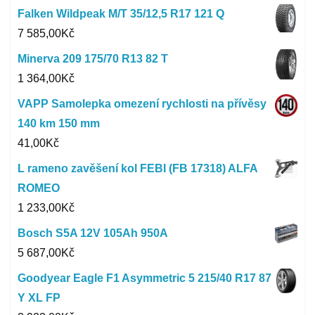
Falken Wildpeak M/T 35/12,5 R17 121 Q
7 585,00
Kč
Minerva 209 175/70 R13 82 T
1 364,00
Kč
VAPP Samolepka omezení rychlosti na přívěsy
140 km 150 mm
41,00
Kč
L rameno zavěšení kol FEBI (FB 17318) ALFA
ROMEO
1 233,00
Kč
Bosch S5A 12V 105Ah 950A
5 687,00
Kč
Goodyear Eagle F1 Asymmetric 5 215/40 R17 87
Y XL FP