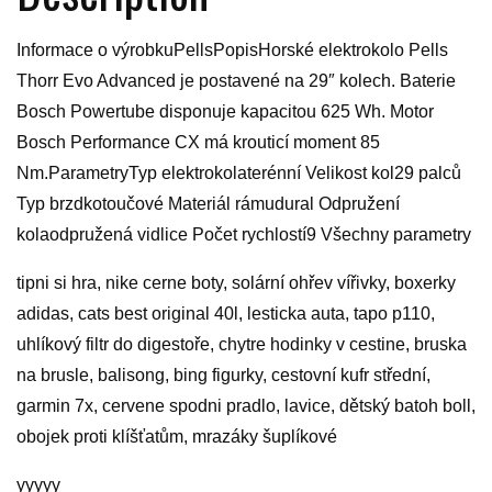
Informace o výrobkuPellsPopisHorské elektrokolo Pells
Thorr Evo Advanced je postavené na 29″ kolech. Baterie
Bosch Powertube disponuje kapacitou 625 Wh. Motor
Bosch Performance CX má krouticí moment 85
Nm.ParametryTyp elektrokolaterénní Velikost kol29 palců
Typ brzdkotoučové Materiál rámudural Odpružení
kolaodpružená vidlice Počet rychlostí9 Všechny parametry
tipni si hra, nike cerne boty, solární ohřev vířivky, boxerky
adidas, cats best original 40l, lesticka auta, tapo p110,
uhlíkový filtr do digestoře, chytre hodinky v cestine, bruska
na brusle, balisong, bing figurky, cestovní kufr střední,
garmin 7x, cervene spodni pradlo, lavice, dětský batoh boll,
obojek proti klíšťatům, mrazáky šuplíkové
yyyyy