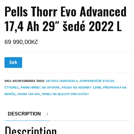
Pells Thorr Evo Advanced
17,4 Ah 29″ šedé 2022 L
69 990,00
Kč
šek
SKU:
60C9F1D8DD02
TAGS:
DETSKA ODRAZEDLA
,
KONFERENČNÍ STOLEK
ČTVEREC
,
PARNÍ HRNEC NA SPORÁK
,
PÁSEK NA HODINKY 22MM
,
PŘEPRAVKA NA
MORČE
,
SIGMA 100-400
,
SPREJ NA BLECHY PRO KOČKY
DESCRIPTION
Description