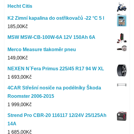
Hecht Citis
K2 Zimní kapalina do ostřikovačů -22 °C 5 l
185,00
Kč
MSW MSW-CB-100W-6A 12V 150Ah 6A
Merco Measure tlakoměr pneu
149,00
Kč
NEXEN N´Fera Primus 225/45 R17 94 W XL
1 693,00
Kč
4CAR Střešní nosiče na podélníky Škoda
Roomster 2006-2015
1 999,00
Kč
Strend Pro CBR-20 116117 12/24V 25/125Ah
14A
1 685,00
Kč