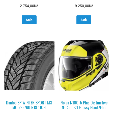
2 754,00
Kč
9 250,00
Kč
šek
šek
Dunlop SP WINTER SPORT M3
Nolan N100-5 Plus Distinctive
MO 265/60 R18 110H
N-Com P/J Glossy Black/Fluo