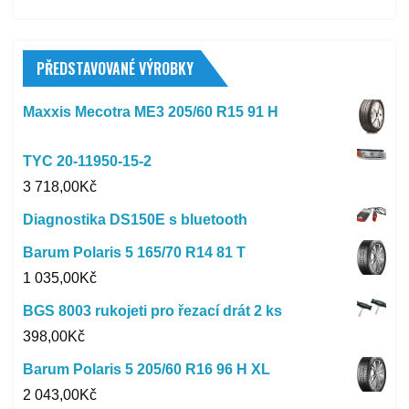
PŘEDSTAVOVANÉ VÝROBKY
Maxxis Mecotra ME3 205/60 R15 91 H
TYC 20-11950-15-2
3 718,00
Kč
Diagnostika DS150E s bluetooth
Barum Polaris 5 165/70 R14 81 T
1 035,00
Kč
BGS 8003 rukojeti pro řezací drát 2 ks
398,00
Kč
Barum Polaris 5 205/60 R16 96 H XL
2 043,00
Kč