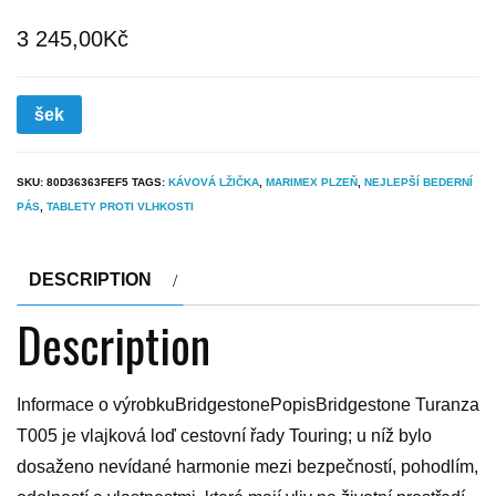
3 245,00
Kč
šek
SKU:
80D36363FEF5
TAGS:
KÁVOVÁ LŽIČKA
,
MARIMEX PLZEŇ
,
NEJLEPŠÍ BEDERNÍ
PÁS
,
TABLETY PROTI VLHKOSTI
DESCRIPTION
Description
Informace o výrobkuBridgestonePopisBridgestone Turanza
T005 je vlajková loď cestovní řady Touring; u níž bylo
dosaženo nevídané harmonie mezi bezpečností, pohodlím,