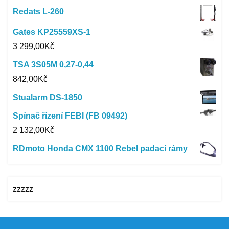
Redats L-260
Gates KP25559XS-1
3 299,00
Kč
TSA 3S05M 0,27-0,44
842,00
Kč
Stualarm DS-1850
Spínač řízení FEBI (FB 09492)
2 132,00
Kč
RDmoto Honda CMX 1100 Rebel padací rámy
zzzzz