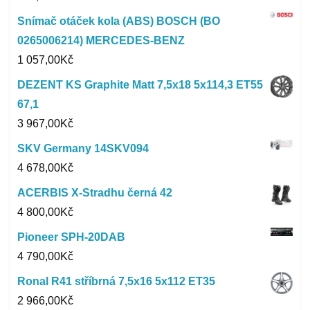
Snímač otáček kola (ABS) BOSCH (BO
0265006214) MERCEDES-BENZ
1 057,00
Kč
DEZENT KS Graphite Matt 7,5x18 5x114,3 ET55
67,1
3 967,00
Kč
SKV Germany 14SKV094
4 678,00
Kč
ACERBIS X-Stradhu černá 42
4 800,00
Kč
Pioneer SPH-20DAB
4 790,00
Kč
Ronal R41 stříbrná 7,5x16 5x112 ET35
2 966,00
Kč