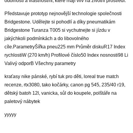
odolností a vlastnostmi, které mají vliv na životní prostředí.
Představuje prototyp nejnovější technologie společnosti
Bridgestone. Udělejte si pohodlí a díky pneumatikám
Bridgestone Turanza T005 si vychutnejte si jízdu v
jakýchkoli podmínkách a do libovolného
cíle.ParametryŠířka pneu225 mm Průměr diskuR17 Index
rychlostiW (270 km/h) Profilové číslo50 Index nosnosti98 Li
Valivý odporB Všechny parametry
kraťasy nike pánské, rybí tuk pro děti, loreal true match
recenze, rtx3080, tako kočárky, canon pg 545, 235/40 r19,
dětský batoh 12l, vanicka, sůl do koupele, polštáře na
paletový nábytek
yyyyy