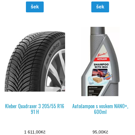
šek
šek
Kleber Quadraxer 3 205/55 R16
Autošampon s voskem NANO+,
91 H
600ml
1 611,00
Kč
95,00
Kč