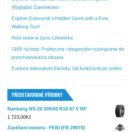
Wyglądać Zjawiskowo
Explore Dubrovnik’s Hidden Gems with a Free
Walking Tour!
Rola snów w życiu człowieka
Skříň na boty: Praktyczne i eleganckie rozwiązanie do
przechowywania obuwia
Evoluce dekorativní žárovky: Od funkčnosti po umění
PŘEDSTAVOVANÉ VÝROBKY
Nankang NS-20 205/45 R16 87 V RF
1 723,00
Kč
Zavěšení motoru - FEBI (FB 29970)