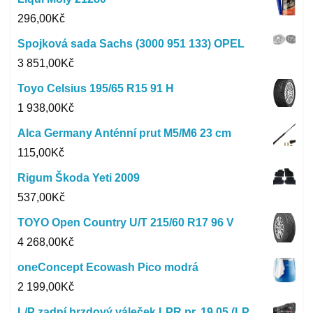
296,00
Kč
Spojková sada Sachs (3000 951 133) OPEL
3 851,00
Kč
Toyo Celsius 195/65 R15 91 H
1 938,00
Kč
Alca Germany Anténní prut M5/M6 23 cm
115,00
Kč
Rigum Škoda Yeti 2009
537,00
Kč
TOYO Open Country U/T 215/60 R17 96 V
4 268,00
Kč
oneConcept Ecowash Pico modrá
2 199,00
Kč
L/P zadní brzdový váleček LPR pr. 19.05 (LP