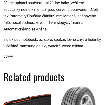
žádné upínací součásti, ani žádné háky. Veškeré
součástky nutné k montáži jsou červeně obarvené.…Celý
textParametryTloušťka článku9 mm Materiál sněhového
řetězuocel Jednorázovéne Tvar stopyčtyřhranná
Automatickéano Tekuténe
stolek pod notebook, az store, spokar, levné chytré hodinky
v češtině, samsung galaxy watch3, weed mikina
yyyyy
Related products