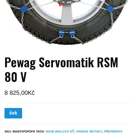
Pewag Servomatik RSM
80 V
8 825,00
Kč
šek
SKU:
866EF0FDFDF8
TAGS:
NOHEJBALOVÁ SÍŤ
,
PANSKE RETIZKY
,
PŘEPRAVKA