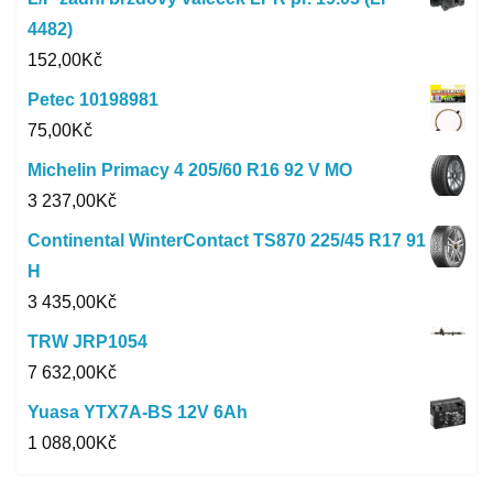
4482)
152,00
Kč
Petec 10198981
75,00
Kč
Michelin Primacy 4 205/60 R16 92 V MO
3 237,00
Kč
Continental WinterContact TS870 225/45 R17 91
H
3 435,00
Kč
TRW JRP1054
7 632,00
Kč
Yuasa YTX7A-BS 12V 6Ah
1 088,00
Kč