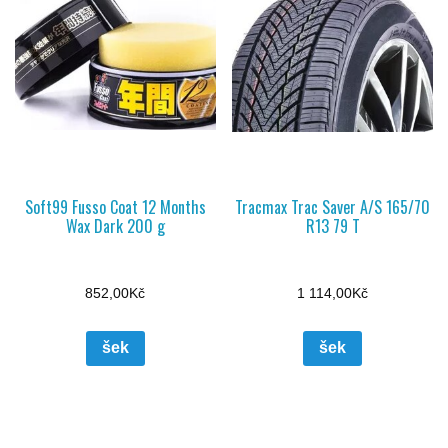
Soft99 Fusso Coat 12 Months
Tracmax Trac Saver A/S 165/70
Wax Dark 200 g
R13 79 T
852,00
Kč
1 114,00
Kč
šek
šek