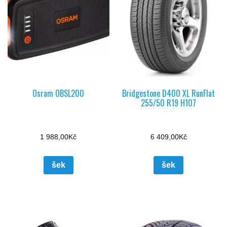
Osram OBSL200
Bridgestone D400 XL RunFlat
255/50 R19 H107
1 988,00
Kč
6 409,00
Kč
šek
šek