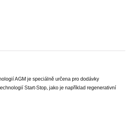
hnologií AGM je speciálně určena pro dodávky
nologií Start-Stop, jako je například regenerativní
hlivý startovací proud a to i v případě, že není
kumulátorupravá Šířka175 mm Startovací proud850 A