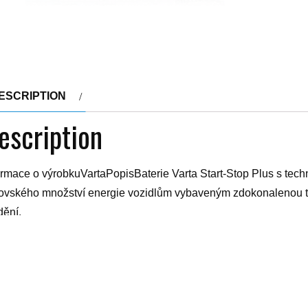
ESCRIPTION
escription
ormace o výrobkuVartaPopisBaterie Varta Start-Stop Plus s tec
ovského množství energie vozidlům vybaveným zdokonalenou tech
dění.
to baterie, která poskytuje optimální výkon, lepší vodivost a spole
tatečně nabitá.ParametryKapacita autobaterie95 Ah Polarita a
ka353 mm Výška190 mm Všechny parametry