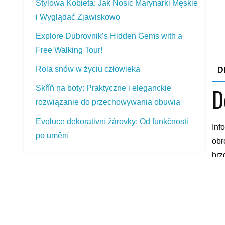
Stylowa Kobieta: Jak Nosic Marynarki Męskie
i Wyglądać Zjawiskowo
Explore Dubrovnik’s Hidden Gems with a
Free Walking Tour!
Rola snów w życiu człowieka
D
D
Skříň na boty: Praktyczne i eleganckie
rozwiązanie do przechowywania obuwia
Evoluce dekorativní žárovky: Od funkčnosti
Inf
po umění
obr
brz
Je 
PŘEDSTAVOVANÉ VÝROBKY
dos
Nokian WR D4 215/60 R16 99 H XL
Dél
3 283,00
Kč