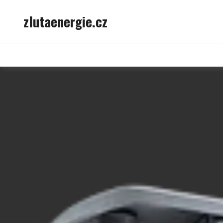
Skip
zlutaenergie.cz
to
content