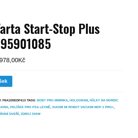
arta Start-Stop Plus
595901085
 978,00
Kč
šek
U:
F8A1D5EDF413
TAGS:
BOBY PRO MIMINKA
,
HOLOGRAM
,
HŮLKY NA NORDIC
LKING
,
PELÍŠEK PRO PSA LEVNĚ
,
XIAOMI MI ROBOT VACUUM MOP 2 PRO+
,
ÍRÁNÍ DVEŘÍ
,
ZDROJ 500W