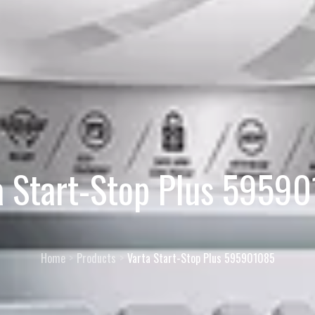
a Start-Stop Plus 5959
Home
Products
Varta Start-Stop Plus 595901085