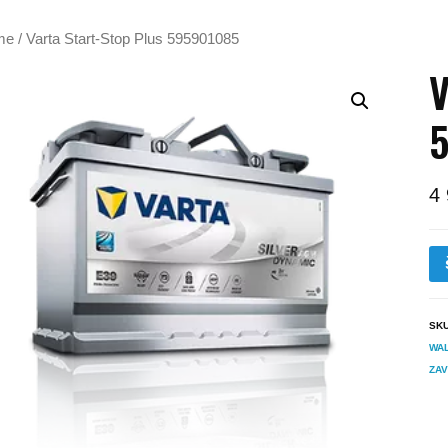
me
/ Varta Start-Stop Plus 595901085
V
4
SK
WA
ZAV