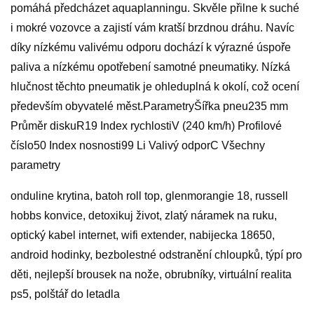
pomáhá předcházet aquaplanningu. Skvěle přilne k suché
i mokré vozovce a zajistí vám kratší brzdnou dráhu. Navíc
díky nízkému valivému odporu dochází k výrazné úspoře
paliva a nízkému opotřebení samotné pneumatiky. Nízká
hlučnost těchto pneumatik je ohleduplná k okolí, což ocení
především obyvatelé měst.ParametryŠířka pneu235 mm
Průměr diskuR19 Index rychlostiV (240 km/h) Profilové
číslo50 Index nosnosti99 Li Valivý odporC Všechny
parametry
onduline krytina, batoh roll top, glenmorangie 18, russell
hobbs konvice, detoxikuj život, zlatý náramek na ruku,
optický kabel internet, wifi extender, nabijecka 18650,
android hodinky, bezbolestné odstranění chloupků, týpí pro
děti, nejlepší brousek na nože, obrubníky, virtuální realita
ps5, polštář do letadla