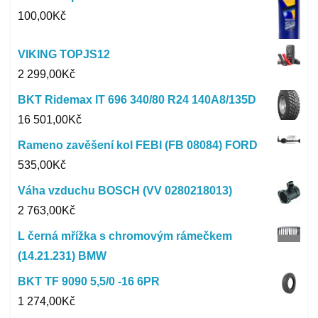
100,00
Kč
VIKING TOPJS12
2 299,00
Kč
BKT Ridemax IT 696 340/80 R24 140A8/135D
16 501,00
Kč
Rameno zavěšení kol FEBI (FB 08084) FORD
535,00
Kč
Váha vzduchu BOSCH (VV 0280218013)
2 763,00
Kč
L černá mřížka s chromovým rámečkem
(14.21.231) BMW
BKT TF 9090 5,5/0 -16 6PR
1 274,00
Kč