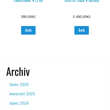
Conditioner 473 ml
800701 sada 4 batohů
399,00
Kč
5 490,00
Kč
šek
šek
Archiv
lipiec 2025
kwiecień 2025
lipiec 2024