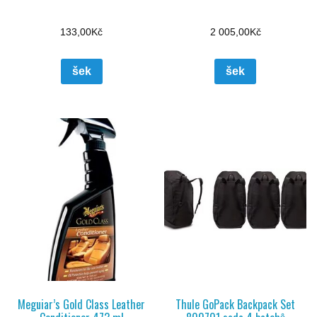
133,00
Kč
2 005,00
Kč
šek
šek
Meguiar’s Gold Class Leather
Thule GoPack Backpack Set