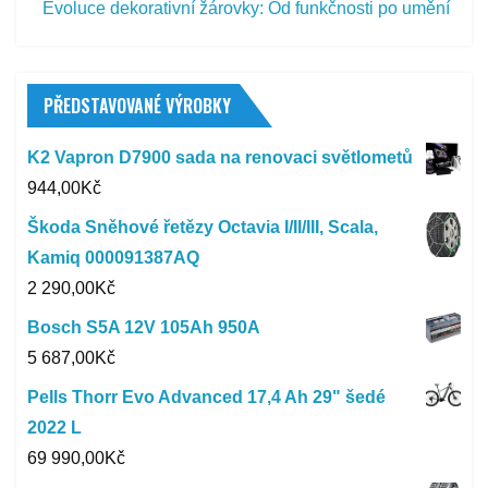
Evoluce dekorativní žárovky: Od funkčnosti po umění
PŘEDSTAVOVANÉ VÝROBKY
K2 Vapron D7900 sada na renovaci světlometů
944,00
Kč
Škoda Sněhové řetězy Octavia I/II/III, Scala,
Kamiq 000091387AQ
2 290,00
Kč
Bosch S5A 12V 105Ah 950A
5 687,00
Kč
Pells Thorr Evo Advanced 17,4 Ah 29" šedé
2022 L
69 990,00
Kč