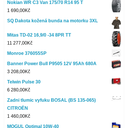
Nokian WR C3 Van 175/70 R14 95 T
1 690,00
Kč
SQ Dakota kožená bunda na motorku 3XL
Mitas TD-02 16,9/0 -34 8PR TT
11 277,00
Kč
Monroe 376055SP
Banner Power Bull P9505 12V 95Ah 680A
3 208,00
Kč
Telwin Pulse 30
6 280,00
Kč
Zadni tlumic vyfuku BOSAL (BS 135-065)
CITROËN
1 460,00
Kč
MOGUL Optimal 10W-40