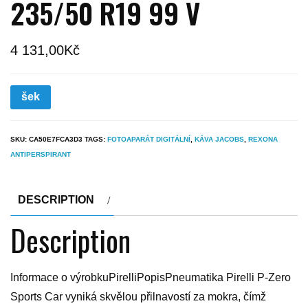
235/50 R19 99 V
4 131,00
Kč
šek
SKU:
CA50E7FCA3D3
TAGS:
FOTOAPARÁT DIGITÁLNÍ
,
KÁVA JACOBS
,
REXONA
ANTIPERSPIRANT
DESCRIPTION
Description
Informace o výrobkuPirelliPopisPneumatika Pirelli P-Zero
Sports Car vyniká skvělou přilnavostí za mokra, čímž