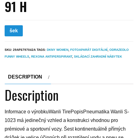
91 H
šek
SKU:
29AF6797042A
TAGS:
DKNY WOMEN
,
FOTOAPARÁT DIGITÁLNÍ
,
ODRAZEDLO
FUNNY WHEELS
,
REXONA ANTIPERSPIRANT
,
SKLÁDACÍ ZAHRADNÍ NÁBYTEK
DESCRIPTION
Description
Informace o výrobkuWanli TirePopisPneumatika Wanli S-
1023 má jedinečný vzhled a konstrukci vhodnou pro
prémiové a sportovní vozy. Šest kontinentuálně přímých
drážek je velice účinných při rozptýlení vody a pneu se