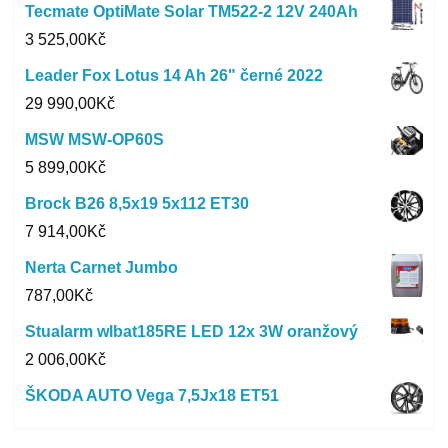
Tecmate OptiMate Solar TM522-2 12V 240Ah
3 525,00
Kč
Leader Fox Lotus 14 Ah 26" černé 2022
29 990,00
Kč
MSW MSW-OP60S
5 899,00
Kč
Brock B26 8,5x19 5x112 ET30
7 914,00
Kč
Nerta Carnet Jumbo
787,00
Kč
Stualarm wlbat185RE LED 12x 3W oranžový
2 006,00
Kč
ŠKODA AUTO Vega 7,5Jx18 ET51