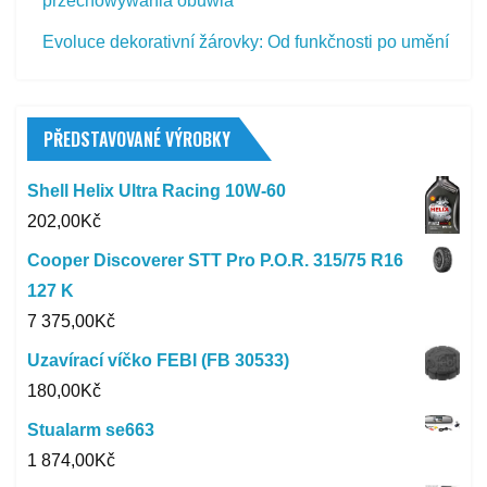
przechowywania obuwia
Evoluce dekorativní žárovky: Od funkčnosti po umění
PŘEDSTAVOVANÉ VÝROBKY
Shell Helix Ultra Racing 10W-60
202,00
Kč
Cooper Discoverer STT Pro P.O.R. 315/75 R16
127 K
7 375,00
Kč
Uzavírací víčko FEBI (FB 30533)
180,00
Kč
Stualarm se663
1 874,00
Kč