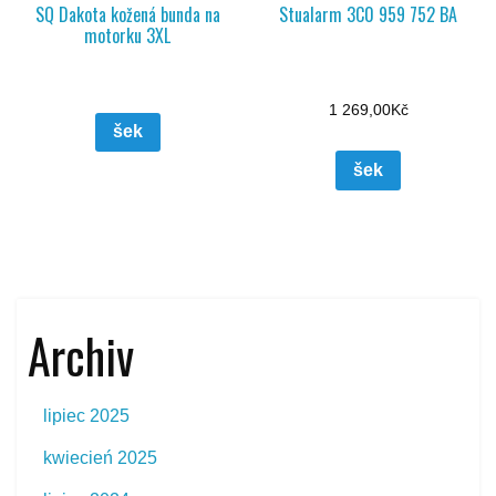
SQ Dakota kožená bunda na
Stualarm 3C0 959 752 BA
motorku 3XL
1 269,00
Kč
šek
šek
Archiv
lipiec 2025
kwiecień 2025