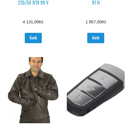
235/50 R19 99 V
91 H
4 131,00
Kč
1 857,00
Kč
šek
šek