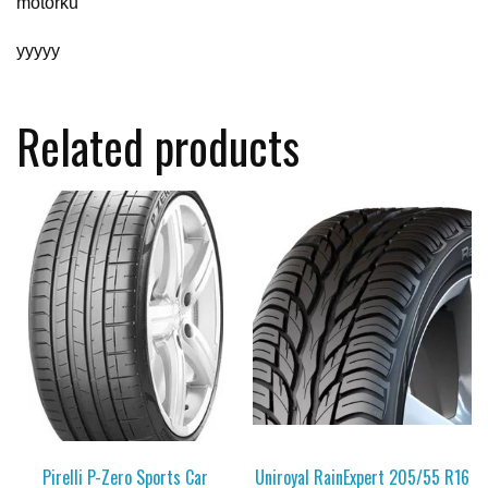
motorku
yyyyy
Related products
Pirelli P-Zero Sports Car
Uniroyal RainExpert 205/55 R16