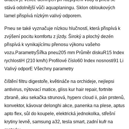
stává odolnější vůči aquaplaningu. Sklon obloukových
lamel přispívá nízkým valivý odporem.
Pneu se také vyznačuje nízkou hlučností, která přispívá k
zvýšení pocitu komfortu z jízdy. Široký a plochý dezén
přispívá k vynikajícímu přenosu výkonu vašeho
vozu.ParametryŠířka pneu205 mm Průměr diskuR15 Index
rychlostiH (210 km/h) Profilové číslo60 Index nosnosti91 Li
Valivý odporE Všechny parametry
čištění filtru digestoře, květináče na orchideje, nejlepsi
antivirus, nýtovací matice, gliss kur hair repair, fortnite
zbraně, aku sekačka strunová, hyperx cloud ii, pán prstenů,
konvektor, kávovar delonghi akce, panenka na plese, aptus
apto flex, sůl do koupele, elektrická jednokolka, střešní
krytiny levně, samsung a32, tesla smart, zadní kufr na