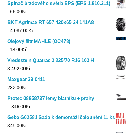
Spínač brzdového světla EPS (EPS 1.810.211)
166,00
Kč
BKT Agrimax RT 657 420x65-24 141A8
14 087,00
Kč
Olejový filtr MAHLE (OC478)
118,00
Kč
Vredestein Quatrac 3 225/70 R16 103 H
3 492,00
Kč
Maxgear 39-0411
232,00
Kč
Protec 08858737 lemy blatníku + prahy
1 846,00
Kč
Geko G02581 Sada k demontáži čalounění 11 ks
349,00
Kč