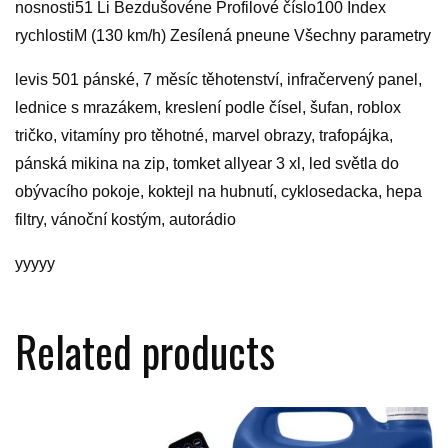
nosnosti51 Li Bezdušovéne Profilové číslo100 Index
rychlostiM (130 km/h) Zesílená pneune Všechny parametry
levis 501 pánské, 7 měsíc těhotenství, infračervený panel,
lednice s mrazákem, kreslení podle čísel, šufan, roblox
tričko, vitamíny pro těhotné, marvel obrazy, trafopájka,
pánská mikina na zip, tomket allyear 3 xl, led světla do
obývacího pokoje, koktejl na hubnutí, cyklosedacka, hepa
filtry, vánoční kostým, autorádio
yyyyy
Related products