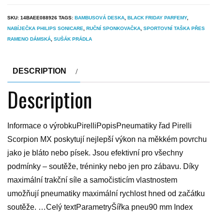
SKU:
14BAEE088926
TAGS:
BAMBUSOVÁ DESKA
,
BLACK FRIDAY PARFEMY
,
NABÍJEČKA PHILIPS SONICARE
,
RUČNÍ SPONKOVAČKA
,
SPORTOVNÍ TAŠKA PŘES
RAMENO DÁMSKÁ
,
SUŠÁK PRÁDLA
DESCRIPTION
Description
Informace o výrobkuPirelliPopisPneumatiky řad Pirelli
Scorpion MX poskytují nejlepší výkon na měkkém povrchu
jako je bláto nebo písek. Jsou efektivní pro všechny
podmínky – soutěže, tréninky nebo jen pro zábavu. Díky
maximální trakční síle a samočisticím vlastnostem
umožňují pneumatiky maximální rychlost hned od začátku
soutěže. …Celý textParametryŠířka pneu90 mm Index