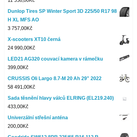
11 558,00
Kč
Dunlop Tires SP Winter Sport 3D 225/50 R17 98
H XL MFS AO
3 757,00
Kč
X-scooters XT10 černá
24 990,00
Kč
LED21 AG320 couvací kamera v rámečku
399,00
Kč
CRUSSIS Oli Largo 8.7-M 20 Ah 29" 2022
58 491,00
Kč
Sada těsnění hlavy válců ELRING (EL219.240)
433,00
Kč
Univerzální střešní anténa
200,00
Kč