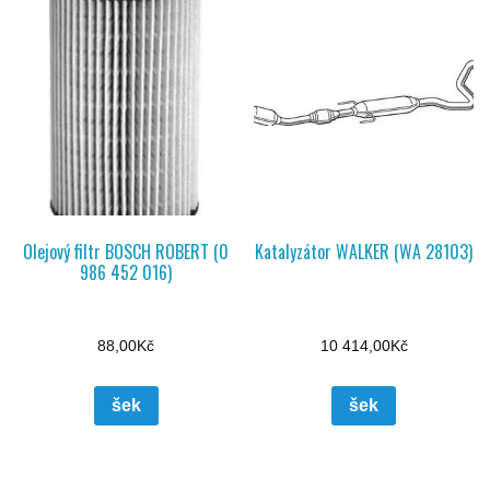
Olejový filtr BOSCH ROBERT (0
Katalyzátor WALKER (WA 28103)
986 452 016)
88,00
Kč
10 414,00
Kč
šek
šek