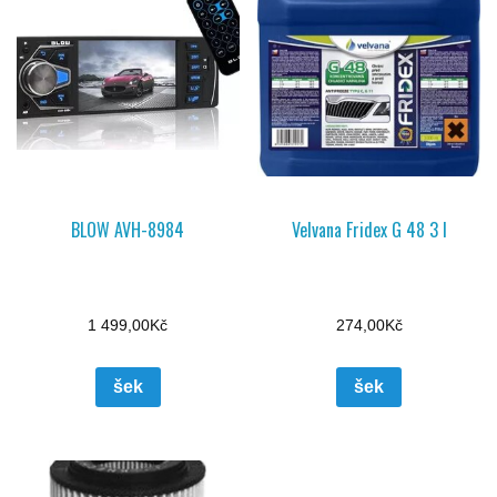
BLOW AVH-8984
Velvana Fridex G 48 3 l
1 499,00
Kč
274,00
Kč
šek
šek