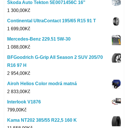
Škoda Auto Tekton 5E0071456C 16"
1 300,00
Kč
Continental UltraContact 195/65 R15 91 T
1 699,00
Kč
Mercedes-Benz 229.51 5W-30
1 088,00
Kč
BFGoodrich G-Grip All Season 2 SUV 205/70
R16 97 H
2 954,00
Kč
Airoh Helios Color modrá matná
2 833,00
Kč
Interlook V1876
799,00
Kč
Kama NT202 385/55 R22,5 160 K