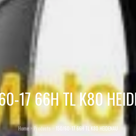
60-17 66H TL K80 HEI
Home
Products
150/60-17 66H TL K80 HEIDENAU