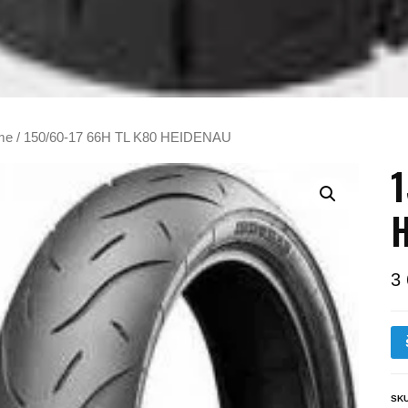
me
/ 150/60-17 66H TL K80 HEIDENAU
1
3
SK