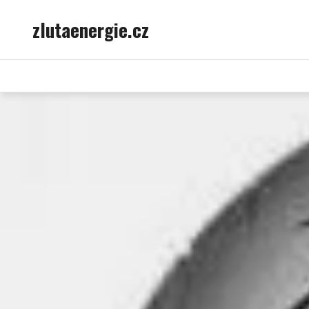
Skip
zlutaenergie.cz
to
content