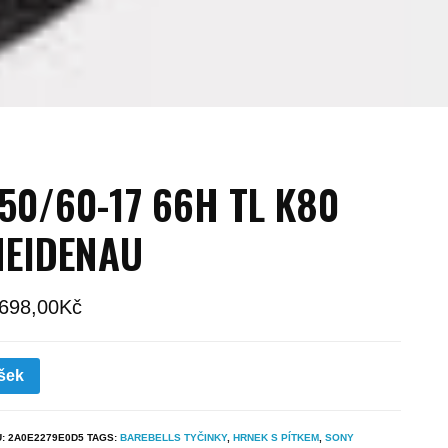
50/60-17 66H TL K80
HEIDENAU
 698,00
Kč
šek
U:
2A0E2279E0D5
TAGS:
BAREBELLS TYČINKY
,
HRNEK S PÍTKEM
,
SONY