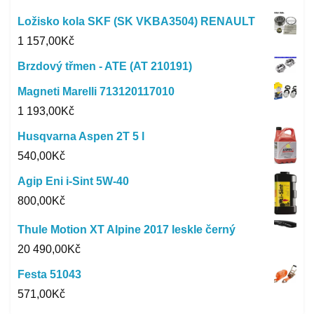
Ložisko kola SKF (SK VKBA3504) RENAULT
1 157,00
Kč
Brzdový třmen - ATE (AT 210191)
Magneti Marelli 713120117010
1 193,00
Kč
Husqvarna Aspen 2T 5 l
540,00
Kč
Agip Eni i-Sint 5W-40
800,00
Kč
Thule Motion XT Alpine 2017 leskle černý
20 490,00
Kč
Festa 51043
571,00
Kč