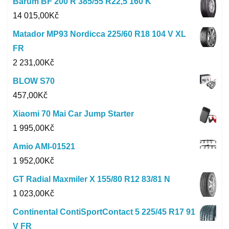
Barum BF 200 R 385/55 R22,5 160 K
14 015,00
Kč
Matador MP93 Nordicca 225/60 R18 104 V XL
FR
2 231,00
Kč
BLOW S70
457,00
Kč
Xiaomi 70 Mai Car Jump Starter
1 995,00
Kč
Amio AMI-01521
1 952,00
Kč
GT Radial Maxmiler X 155/80 R12 83/81 N
1 023,00
Kč
Continental ContiSportContact 5 225/45 R17 91
V FR