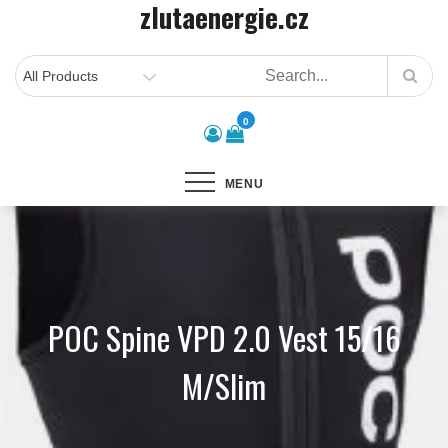
zlutaenergie.cz
Skip
to
content
0
MENU
POC Spine VPD 2.0 Vest 15/16
M/Slim