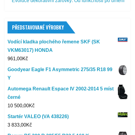
Evoluce dekorativní žárovky: Od funkčnosti po umění
PŘEDSTAVOVANÉ VÝROBKY
Vodící kladka plochého řemene SKF (SK
VKM63017) HONDA
961,00
Kč
Goodyear Eagle F1 Asymmetric 275/35 R18 99
Y
Automega Renault Espace IV 2002-2014 5 míst
černé
10 500,00
Kč
Startér VALEO (VA 438226)
3 833,00
Kč