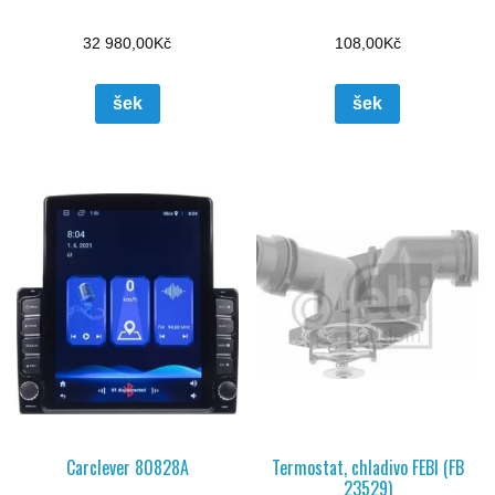
32 980,00
Kč
108,00
Kč
šek
šek
Carclever 80828A
Termostat, chladivo FEBI (FB
23529)