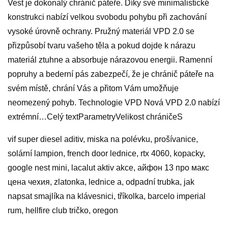
Vest je dokonalý chránič páteře. Díky své minimalistické
konstrukci nabízí velkou svobodu pohybu při zachování
vysoké úrovně ochrany. Pružný materiál VPD 2.0 se
přizpůsobí tvaru vašeho těla a pokud dojde k nárazu
materiál ztuhne a absorbuje nárazovou energii. Ramenní
popruhy a bederní pás zabezpečí, že je chránič páteře na
svém místě, chrání Vás a přitom Vám umožňuje
neomezený pohyb. Technologie VPD Nová VPD 2.0 nabízí
extrémní…Celý textParametryVelikost chráničeS
vif super diesel aditiv, miska na polévku, prošívanice,
solární lampion, french door lednice, rtx 4060, kopacky,
google nest mini, lacalut aktiv akce, айфон 13 про макс
цена чехия, zlatonka, lednice a, odpadní trubka, jak
napsat smajlíka na klávesnici, tříkolka, barcelo imperial
rum, hellfire club tričko, oregon