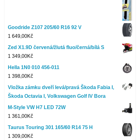
Goodride Z107 205/60 R16 92 V
1 649,00
Kč
Zed X1.9D červená/žlutá fluo/černá/bílá S
1 349,00
Kč
Hella 1N0 010 456-011
1 398,00
Kč
Vložka zámku dveří levá/pravá Škoda Fabia I,
Škoda Octavia I, Volkswagen Golf IV Bora
M-Style VW H7 LED 72W
1 361,00
Kč
Taurus Touring 301 165/60 R14 75 H
1 309,00
Kč