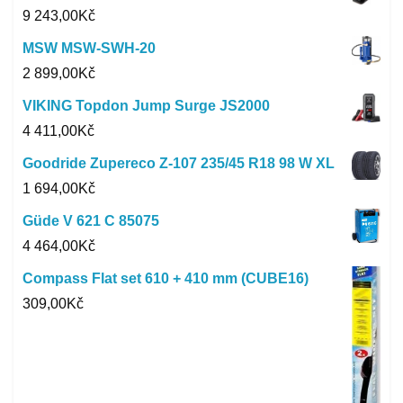
9 243,00
Kč
MSW MSW-SWH-20
2 899,00
Kč
VIKING Topdon Jump Surge JS2000
4 411,00
Kč
Goodride Zupereco Z-107 235/45 R18 98 W XL
1 694,00
Kč
Güde V 621 C 85075
4 464,00
Kč
Compass Flat set 610 + 410 mm (CUBE16)
309,00
Kč