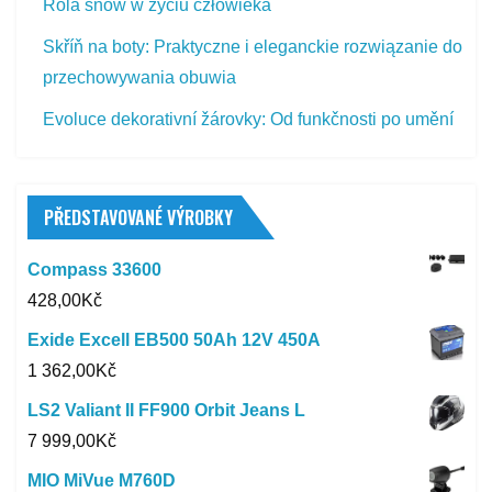
Rola snów w życiu człowieka
Skříň na boty: Praktyczne i eleganckie rozwiązanie do
przechowywania obuwia
Evoluce dekorativní žárovky: Od funkčnosti po umění
PŘEDSTAVOVANÉ VÝROBKY
Compass 33600
428,00
Kč
Exide Excell EB500 50Ah 12V 450A
1 362,00
Kč
LS2 Valiant II FF900 Orbit Jeans L
7 999,00
Kč
MIO MiVue M760D