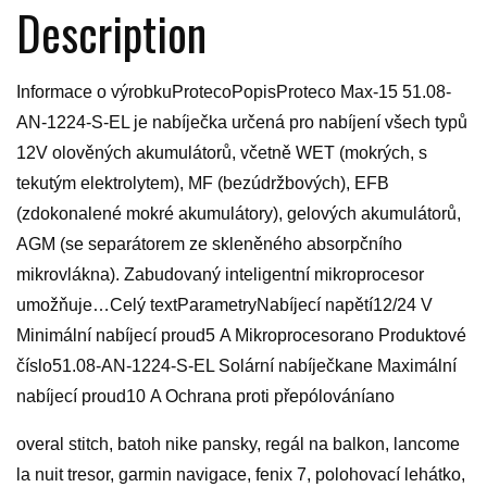
Description
Informace o výrobkuProtecoPopisProteco Max-15 51.08-
AN-1224-S-EL je nabíječka určená pro nabíjení všech typů
12V olověných akumulátorů, včetně WET (mokrých, s
tekutým elektrolytem), MF (bezúdržbových), EFB
(zdokonalené mokré akumulátory), gelových akumulátorů,
AGM (se separátorem ze skleněného absorpčního
mikrovlákna). Zabudovaný inteligentní mikroprocesor
umožňuje…Celý textParametryNabíjecí napětí12/24 V
Minimální nabíjecí proud5 A Mikroprocesorano Produktové
číslo51.08-AN-1224-S-EL Solární nabíječkane Maximální
nabíjecí proud10 A Ochrana proti přepólováníano
overal stitch, batoh nike pansky, regál na balkon, lancome
la nuit tresor, garmin navigace, fenix 7, polohovací lehátko,