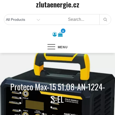
zlutaenergie.cz
Skip
to
content
0
MENU
Proteco Max-15 51.08-AN-1224-
S-EL