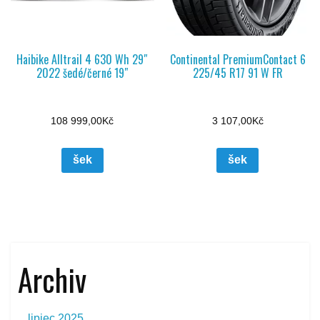
Haibike Alltrail 4 630 Wh 29″
Continental PremiumContact 6
2022 šedé/černé 19″
225/45 R17 91 W FR
108 999,00
Kč
3 107,00
Kč
šek
šek
Archiv
lipiec 2025