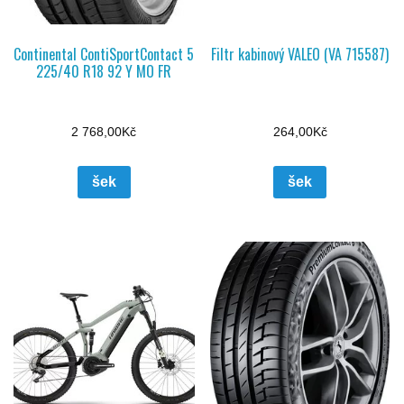
Continental ContiSportContact 5
Filtr kabinový VALEO (VA 715587)
225/40 R18 92 Y MO FR
2 768,00
Kč
264,00
Kč
šek
šek