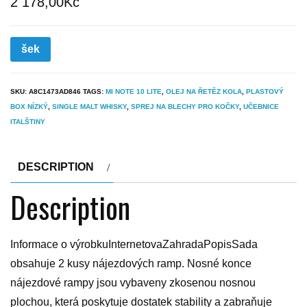
2 178,00
Kč
šek
SKU:
A8C1473AD846
TAGS:
MI NOTE 10 LITE
,
OLEJ NA ŘETĚZ KOLA
,
PLASTOVÝ
BOX NÍZKÝ
,
SINGLE MALT WHISKY
,
SPREJ NA BLECHY PRO KOČKY
,
UČEBNICE
ITALŠTINY
DESCRIPTION
Description
Informace o výrobkuInternetovaZahradaPopisSada
obsahuje 2 kusy nájezdových ramp. Nosné konce
nájezdové rampy jsou vybaveny zkosenou nosnou
plochou, která poskytuje dostatek stability a zabraňuje