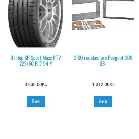
Dunlop SP Sport Maxx RT2
2ISO redukce pro Peugeot 308
225/50 R17 94 Y
08-
3 635,00
Kč
1 312,00
Kč
šek
šek