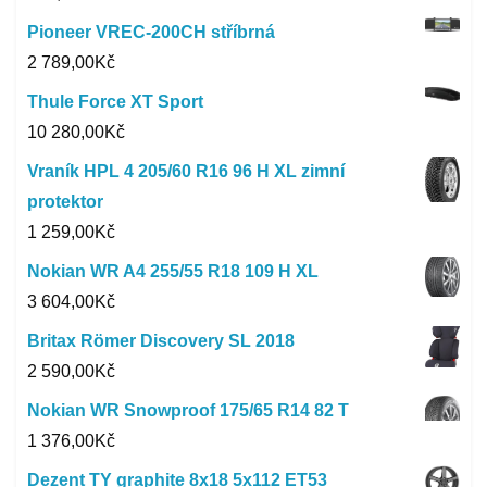
Pioneer VREC-200CH stříbrná
2 789,00
Kč
Thule Force XT Sport
10 280,00
Kč
Vraník HPL 4 205/60 R16 96 H XL zimní
protektor
1 259,00
Kč
Nokian WR A4 255/55 R18 109 H XL
3 604,00
Kč
Britax Römer Discovery SL 2018
2 590,00
Kč
Nokian WR Snowproof 175/65 R14 82 T
1 376,00
Kč
Dezent TY graphite 8x18 5x112 ET53