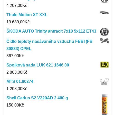
4 207,00
Kč
Thule Motion XT XXL
19 689,00
Kč
ŠKODA AUTO Trinity antracit 7x18 5x112 ET43
Čidlo teploty nasávaného vzduchu FEBI (FB
30833) OPEL
367,00
Kč
Spojková sada LUK 621 1646 00
2 803,00
Kč
MTS 01.60374
1 208,00
Kč
Shell Gadus S2 V220AD 2 400 g
150,00
Kč