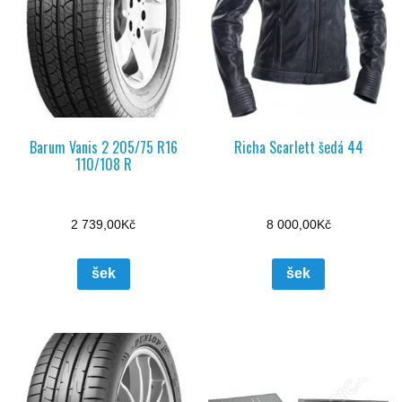
Barum Vanis 2 205/75 R16
Richa Scarlett šedá 44
110/108 R
2 739,00
Kč
8 000,00
Kč
šek
šek