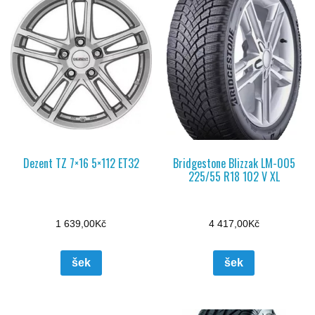
Dezent TZ 7×16 5×112 ET32
Bridgestone Blizzak LM-005
225/55 R18 102 V XL
1 639,00
Kč
4 417,00
Kč
šek
šek