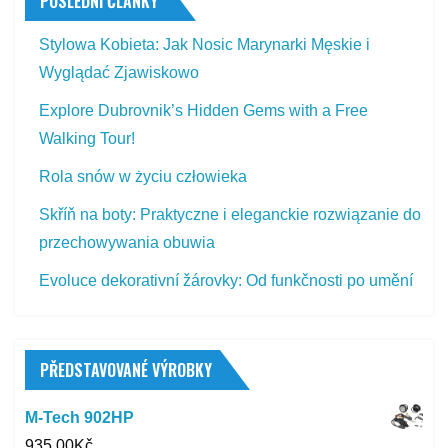
POSLEDNÍ ČLÁNKY
Stylowa Kobieta: Jak Nosic Marynarki Męskie i
Wyglądać Zjawiskowo
Explore Dubrovnik’s Hidden Gems with a Free
Walking Tour!
Rola snów w życiu człowieka
Skříň na boty: Praktyczne i eleganckie rozwiązanie do
przechowywania obuwia
Evoluce dekorativní žárovky: Od funkčnosti po umění
PŘEDSTAVOVANÉ VÝROBKY
M-Tech 902HP
935,00
Kč