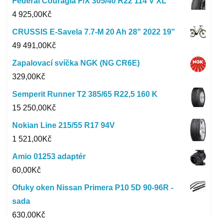
Federal Couragia F/X 305/40 R22 114 V XL
4 925,00
Kč
CRUSSIS E-Savela 7.7-M 20 Ah 28" 2022 19"
49 491,00
Kč
Zapalovací svíčka NGK (NG CR6E)
329,00
Kč
Semperit Runner T2 385/65 R22,5 160 K
15 250,00
Kč
Nokian Line 215/55 R17 94V
1 521,00
Kč
Amio 01253 adaptér
60,00
Kč
Ofuky oken Nissan Primera P10 5D 90-96R -
sada
630,00
Kč