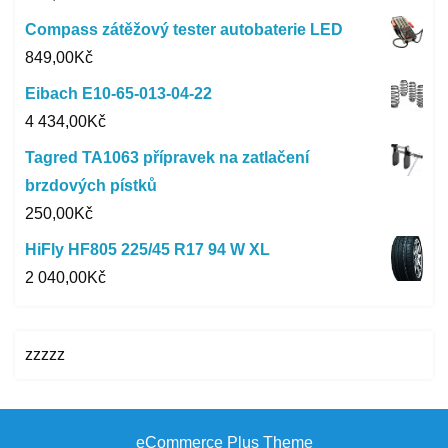
Compass zátěžový tester autobaterie LED
849,00
Kč
Eibach E10-65-013-04-22
4 434,00
Kč
Tagred TA1063 přípravek na zatlačení
brzdových pístků
250,00
Kč
HiFly HF805 225/45 R17 94 W XL
2 040,00
Kč
zzzzz
eCommerce Plus Theme