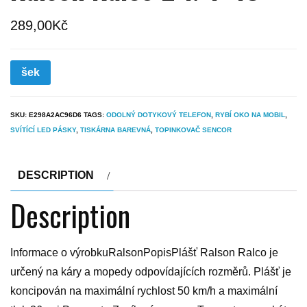
289,00
Kč
šek
SKU:
E298A2AC96D6
TAGS:
ODOLNÝ DOTYKOVÝ TELEFON
,
RYBÍ OKO NA MOBIL
,
SVÍTÍCÍ LED PÁSKY
,
TISKÁRNA BAREVNÁ
,
TOPINKOVAČ SENCOR
DESCRIPTION
Description
Informace o výrobkuRalsonPopisPlášť Ralson Ralco je
určený na káry a mopedy odpovídajících rozměrů. Plášť je
koncipován na maximální rychlost 50 km/h a maximální