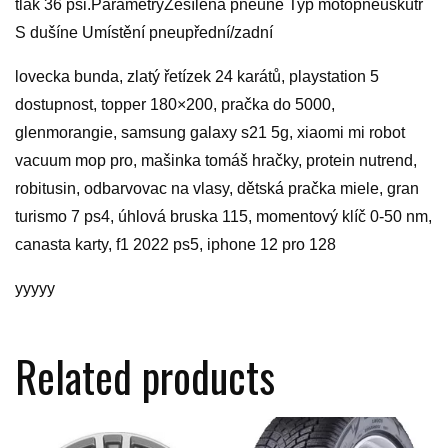
tlak 36 psi.ParametryZesílená pneune Typ motopneuskútr
S dušíne Umístění pneupřední/zadní
lovecka bunda, zlatý řetízek 24 karátů, playstation 5
dostupnost, topper 180×200, pračka do 5000,
glenmorangie, samsung galaxy s21 5g, xiaomi mi robot
vacuum mop pro, mašinka tomáš hračky, protein nutrend,
robitusin, odbarvovac na vlasy, dětská pračka miele, gran
turismo 7 ps4, úhlová bruska 115, momentový klíč 0-50 nm,
canasta karty, f1 2022 ps5, iphone 12 pro 128
yyyyy
Related products