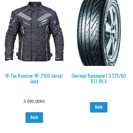
W-Tec Kamicer NF-2100 černá/
Uniroyal Rainexpert 3 225/60
šedá
R17 99 V
3 090,00
Kč
šek
šek