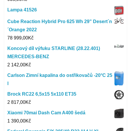
Lampa 41526
Cube Reaction Hybrid Pro 625 Wh 29" Desert´n
´Orange 2022
78 999,00
Kč
Koncový díl výfuku STARLINE (28.22.401)
MERCEDES-BENZ
2 142,00
Kč
Carlson Zimní kapalina do ostřikovačů -20°C 25
l
Brock RC22 6,5x15 5x110 ET35
2 817,00
Kč
Xiaomi 70mai Dash Cam A400 šedá
1 390,00
Kč