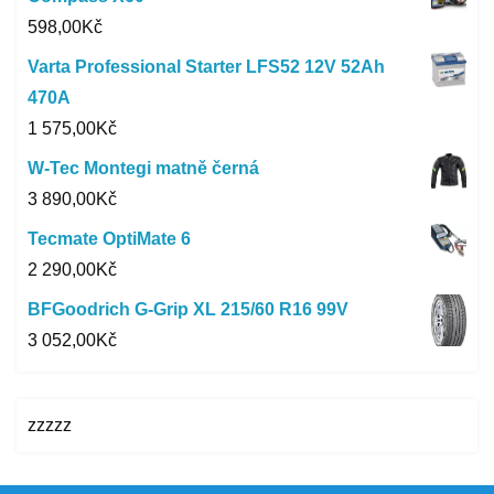
598,00
Kč
Varta Professional Starter LFS52 12V 52Ah
470A
1 575,00
Kč
W-Tec Montegi matně černá
3 890,00
Kč
Tecmate OptiMate 6
2 290,00
Kč
BFGoodrich G-Grip XL 215/60 R16 99V
3 052,00
Kč
zzzzz