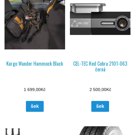
Kurgo Wander Hammock Black
CEL-TEC Red Cobra 2101-063
černá
1 699,00
Kč
2 500,00
Kč
šek
šek