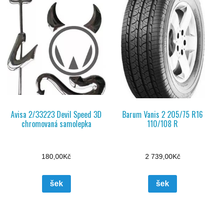
Avisa 2/33223 Devil Speed 3D
Barum Vanis 2 205/75 R16
chromovaná samolepka
110/108 R
180,00
Kč
2 739,00
Kč
šek
šek