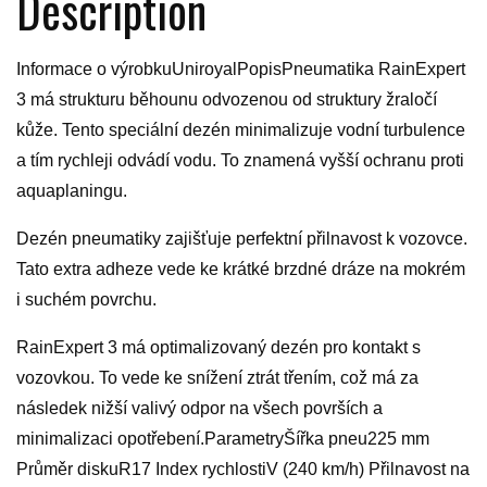
Description
Informace o výrobkuUniroyalPopisPneumatika RainExpert
3 má strukturu běhounu odvozenou od struktury žraločí
kůže. Tento speciální dezén minimalizuje vodní turbulence
a tím rychleji odvádí vodu. To znamená vyšší ochranu proti
aquaplaningu.
Dezén pneumatiky zajišťuje perfektní přilnavost k vozovce.
Tato extra adheze vede ke krátké brzdné dráze na mokrém
i suchém povrchu.
RainExpert 3 má optimalizovaný dezén pro kontakt s
vozovkou. To vede ke snížení ztrát třením, což má za
následek nižší valivý odpor na všech površích a
minimalizaci opotřebení.ParametryŠířka pneu225 mm
Průměr diskuR17 Index rychlostiV (240 km/h) Přilnavost na