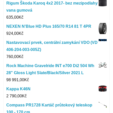
Rigum Škoda Karoq 4x2 2017- bez mezipodlahy
vana gumová
635,00
Kč
NEXEN N'Blue HD Plus 165/70 R14 81 T 4PR
924,00
Kč
Nastavovací prvek, centrální zamykání VDO (VD
406-204-003-005Z)
760,00
Kč
Rock Machine Gravelride INT e700 Di2 504 Wh
28" Gloss Light Slate/Black/Silver 2021 L
98 991,00
Kč
Kappa K46N
2 790,00
Kč
Compass PR1728 Kartáč průtokový teleskop
100 - 170 cm