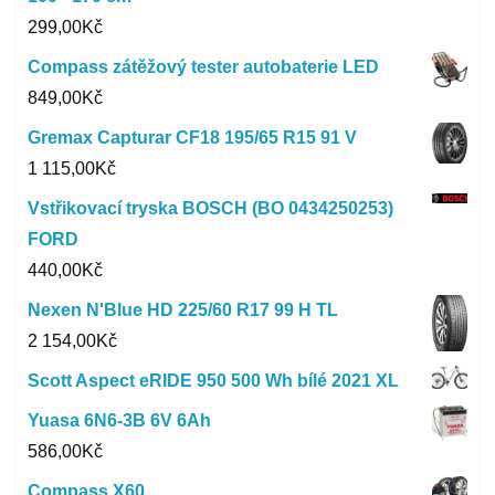
299,00
Kč
Compass zátěžový tester autobaterie LED
849,00
Kč
Gremax Capturar CF18 195/65 R15 91 V
1 115,00
Kč
Vstřikovací tryska BOSCH (BO 0434250253)
FORD
440,00
Kč
Nexen N'Blue HD 225/60 R17 99 H TL
2 154,00
Kč
Scott Aspect eRIDE 950 500 Wh bílé 2021 XL
Yuasa 6N6-3B 6V 6Ah
586,00
Kč
Compass X60