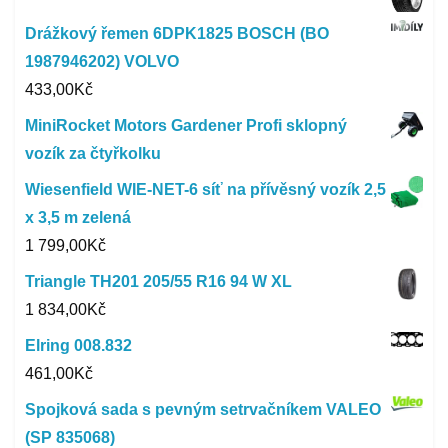
Drážkový řemen 6DPK1825 BOSCH (BO
1987946202) VOLVO
433,00
Kč
MiniRocket Motors Gardener Profi sklopný
vozík za čtyřkolku
Wiesenfield WIE-NET-6 síť na přívěsný vozík 2,5
x 3,5 m zelená
1 799,00
Kč
Triangle TH201 205/55 R16 94 W XL
1 834,00
Kč
Elring 008.832
461,00
Kč
Spojková sada s pevným setrvačníkem VALEO
(SP 835068)