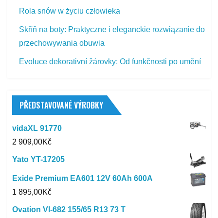
Rola snów w życiu człowieka
Skříň na boty: Praktyczne i eleganckie rozwiązanie do
przechowywania obuwia
Evoluce dekorativní žárovky: Od funkčnosti po umění
PŘEDSTAVOVANÉ VÝROBKY
vidaXL 91770
2 909,00
Kč
Yato YT-17205
Exide Premium EA601 12V 60Ah 600A
1 895,00
Kč
Ovation VI-682 155/65 R13 73 T