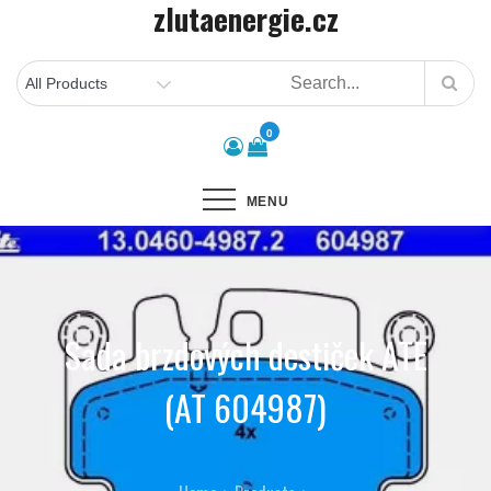
zlutaenergie.cz
Skip
to
content
0
MENU
Sada brzdových destiček ATE
(AT 604987)