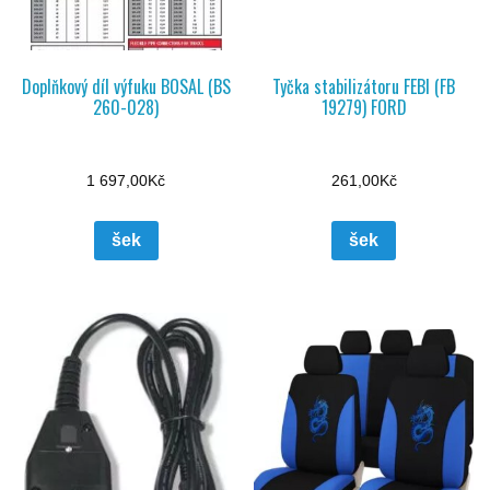
Doplňkový díl výfuku BOSAL (BS
Tyčka stabilizátoru FEBI (FB
260-028)
19279) FORD
1 697,00
Kč
261,00
Kč
šek
šek