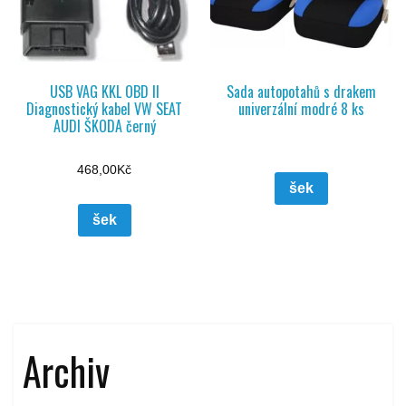
USB VAG KKL OBD II
Sada autopotahů s drakem
Diagnostický kabel VW SEAT
univerzální modré 8 ks
AUDI ŠKODA černý
468,00
Kč
šek
šek
Archiv