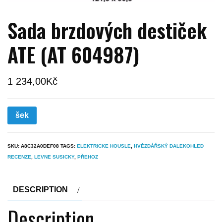
Sada brzdových destiček
ATE (AT 604987)
1 234,00
Kč
šek
SKU:
A8C32A0DEF08
TAGS:
ELEKTRICKE HOUSLE
,
HVĚZDÁŘSKÝ DALEKOHLED
RECENZE
,
LEVNE SUSICKY
,
PŘEHOZ
DESCRIPTION
Description