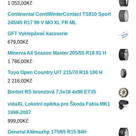
1 053,00
Kč
Continental ContiWinterContact TS810 Sport
245/45 R17 99 V MO XL FR ML
GFT Vyklepávač karoserie
679,00
Kč
Minerva All Season Master 205/55 R16 91 H
1 786,00
Kč
Toyo Open Country U/T 215/70 R16 100 H
2 216,00
Kč
Borbet RS bronzová 7,5x18 4x98 ET35
vidaXL Loketní opěrka pro Škoda Fabia MK1
1999-2007
999,00
Kč
General Altimaxhp 175/65 R15 84H