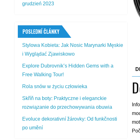
grudzień 2023
POSLEDNÍ ČLÁNKY
Stylowa Kobieta: Jak Nosic Marynarki Męskie
i Wyglądać Zjawiskowo
Explore Dubrovnik’s Hidden Gems with a
D
Free Walking Tour!
D
Rola snów w życiu człowieka
Skříň na boty: Praktyczne i eleganckie
Inf
rozwiązanie do przechowywania obuwia
mod
Evoluce dekorativní žárovky: Od funkčnosti
mot
po umění
Poč