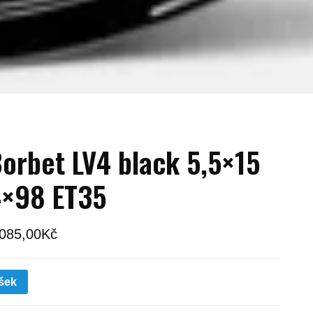
orbet LV4 black 5,5×15
×98 ET35
 085,00
Kč
šek