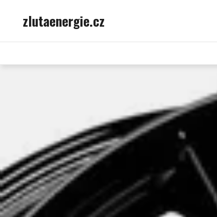
Skip
zlutaenergie.cz
to
content