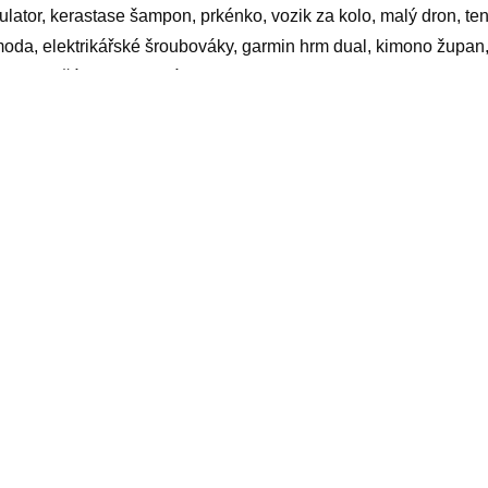
ulator, kerastase šampon, prkénko, vozik za kolo, malý dron, te
oda, elektrikářské šroubováky, garmin hrm dual, kimono župan, 
vitatonic, žárovka do terária
yy
elated products