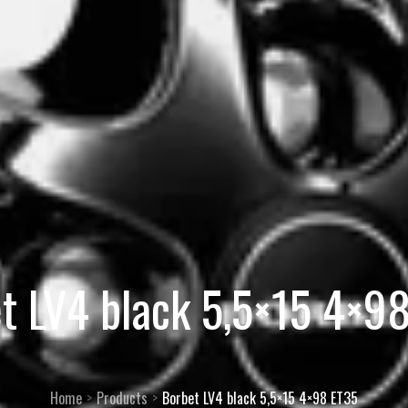
t LV4 black 5,5×15 4×9
Home
Products
Borbet LV4 black 5,5×15 4×98 ET35