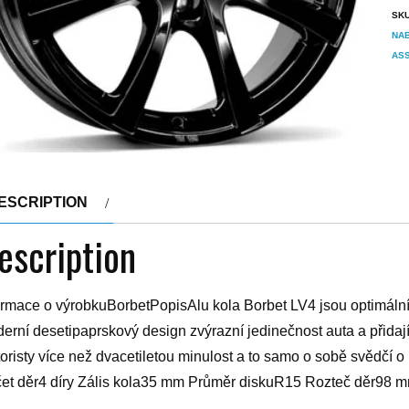
SK
NAB
ASS
ESCRIPTION
escription
ormace o výrobkuBorbetPopisAlu kola Borbet LV4 jsou optimální
erní desetipaprskový design zvýrazní jedinečnost auta a přidaj
oristy více než dvacetiletou minulost a to samo o sobě svědčí o 
et děr4 díry Zális kola35 mm Průměr diskuR15 Rozteč děr98 