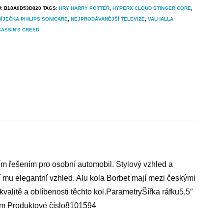
U:
B18A0D53D820
TAGS:
HRY HARRY POTTER
,
HYPERX CLOUD STINGER CORE
,
ÍJEČKA PHILIPS SONICARE
,
NEJPRODÁVANĚJŠÍ TELEVIZE
,
VALHALLA
ASSIN'S CREED
m řešením pro osobní automobil. Stylový vzhled a
í mu elegantní vzhled. Alu kola Borbet mají mezi českými
kvalitě a oblíbenosti těchto kol.ParametryŠířka ráfku5,5″
mm Produktové číslo8101594