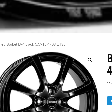
me
/ Borbet LV4 black 5,5×15 4×98 ET35
B
4
2