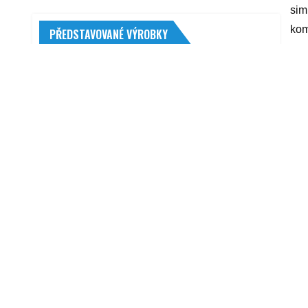
sim
kom
PŘEDSTAVOVANÉ VÝROBKY
s, 
ŠKODA AUTO Škoda Octavia IV 2019-
yyy
gumové autokoberce
1 499,00
Kč
R
Startér VALEO (VA 438226)
3 833,00
Kč
Barum Bravuris 5 HM 225/50 R17 98 V
XL
1 989,00
Kč
Výfuková trubka WALKER (WA 16307)
CRUSSIS PAN-Guera 8.8-M 20 Ah 27,5"
2023 17"
63 990,00
Kč