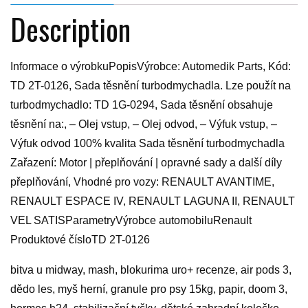
Description
Informace o výrobkuPopisVýrobce: Automedik Parts, Kód:
TD 2T-0126, Sada těsnění turbodmychadla. Lze použít na
turbodmychadlo: TD 1G-0294, Sada těsnění obsahuje
těsnění na:, – Olej vstup, – Olej odvod, – Výfuk vstup, –
Výfuk odvod 100% kvalita Sada těsnění turbodmychadla
Zařazení: Motor | přeplňování | opravné sady a další díly
přeplňování, Vhodné pro vozy: RENAULT AVANTIME,
RENAULT ESPACE IV, RENAULT LAGUNA II, RENAULT
VEL SATISParametryVýrobce automobiluRenault
Produktové čísloTD 2T-0126
bitva u midway, mash, blokurima uro+ recenze, air pods 3,
dědo les, myš herní, granule pro psy 15kg, papir, doom 3,