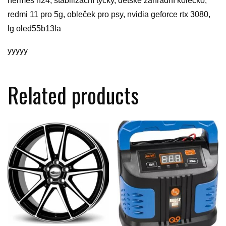
hermes h24, stabilizační tyčky, dětské zahradní kolečko,
redmi 11 pro 5g, obleček pro psy, nvidia geforce rtx 3080,
lg oled55b13la
yyyyy
Related products