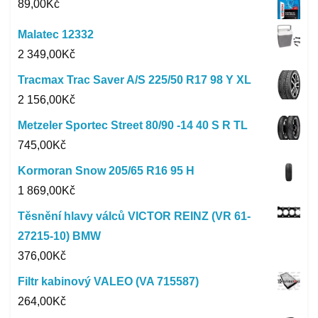
89,00
Kč
Malatec 12332
2 349,00
Kč
Tracmax Trac Saver A/S 225/50 R17 98 Y XL
2 156,00
Kč
Metzeler Sportec Street 80/90 -14 40 S R TL
745,00
Kč
Kormoran Snow 205/65 R16 95 H
1 869,00
Kč
Těsnění hlavy válců VICTOR REINZ (VR 61-
27215-10) BMW
376,00
Kč
Filtr kabinový VALEO (VA 715587)
264,00
Kč