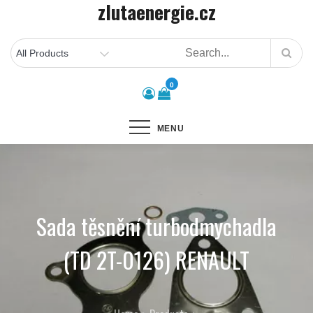
zlutaenergie.cz
Skip
to
content
0
MENU
Sada těsnění turbodmychadla
(TD 2T-0126) RENAULT