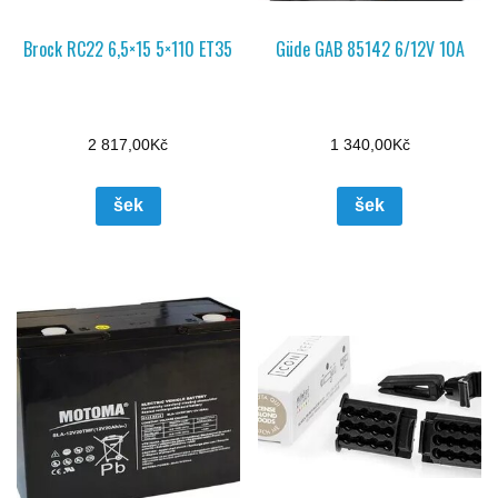
Brock RC22 6,5×15 5×110 ET35
Güde GAB 85142 6/12V 10A
2 817,00
Kč
1 340,00
Kč
šek
šek