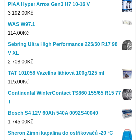
PIAA Hyper Arros Gen3 H7 10-16 V
3 192,00
Kč
WAS W97.1
114,00
Kč
Sebring Ultra High Performance 225/50 R17 98
V XL
2 708,00
Kč
TAT 101058 Vazelína lithiová 100g/125 ml
115,00
Kč
Continental WinterContact TS860 155/65 R15 77
T
Bosch S4 12V 60Ah 540A 0092S40040
1 745,00
Kč
Sheron Zimní kapalina do ostřikovačů -20 °C