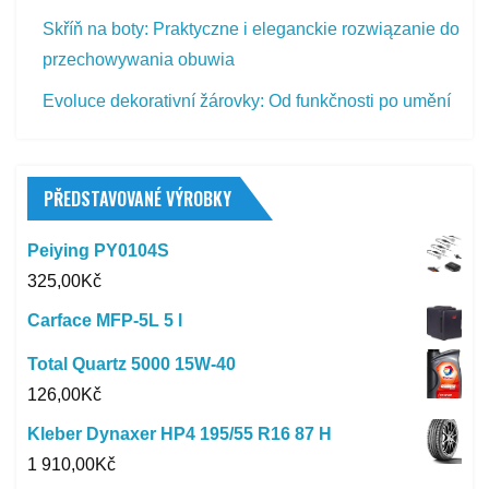
Skříň na boty: Praktyczne i eleganckie rozwiązanie do
przechowywania obuwia
Evoluce dekorativní žárovky: Od funkčnosti po umění
PŘEDSTAVOVANÉ VÝROBKY
Peiying PY0104S
325,00
Kč
Carface MFP-5L 5 l
Total Quartz 5000 15W-40
126,00
Kč
Kleber Dynaxer HP4 195/55 R16 87 H
1 910,00
Kč