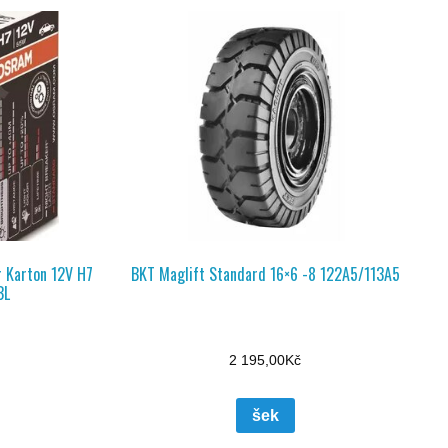
 Karton 12V H7
BKT Maglift Standard 16×6 -8 122A5/113A5
BL
2 195,00
Kč
šek