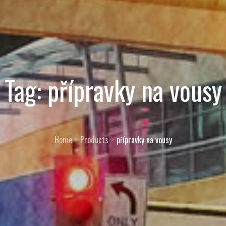
Tag:
přípravky na vousy
Home
Products
přípravky na vousy