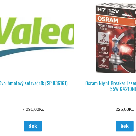
Dvouhmotový setrvačník (SP 836161)
Osram Night Breaker Laser
55W 64210N
7 291,00
Kč
225,00
Kč
šek
šek