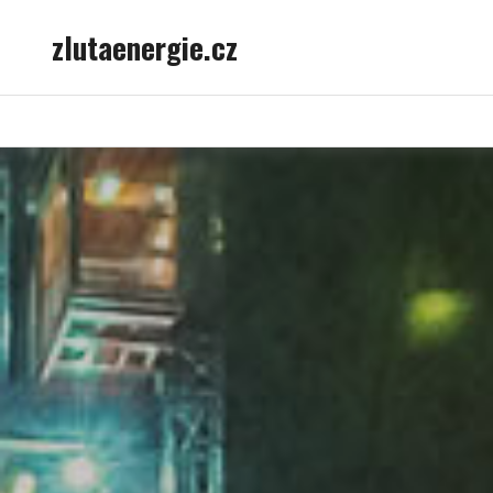
Skip
zlutaenergie.cz
to
content