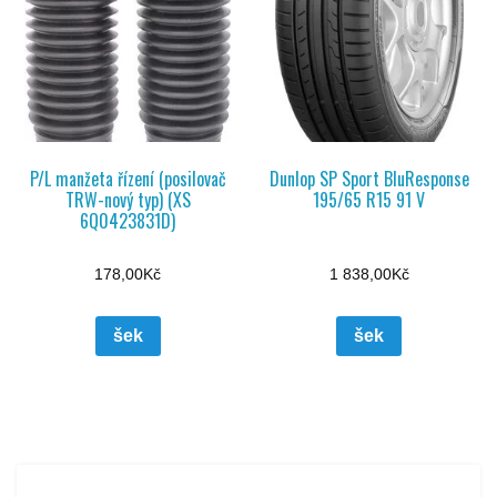
P/L manžeta řízení (posilovač
Dunlop SP Sport BluResponse
TRW-nový typ) (XS
195/65 R15 91 V
6Q0423831D)
178,00
Kč
1 838,00
Kč
šek
šek