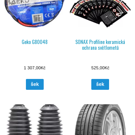
Geko G80048
SONAX Profiline keramická
ochrana světlometů
1 307,00
Kč
525,00
Kč
šek
šek