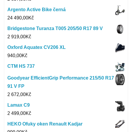
Argento Active Bike černá
24 490,00
Kč
Bridgestone Turanza T005 205/50 R17 89 V
2 919,00
Kč
Oxford Aquatex CV206 XL
940,00
Kč
CTM HS 737
Goodyear EfficientGrip Performance 215/50 R17
91 V FP
2 672,00
Kč
Lamax C9
2 499,00
Kč
HEKO Ofuky oken Renault Kadjar