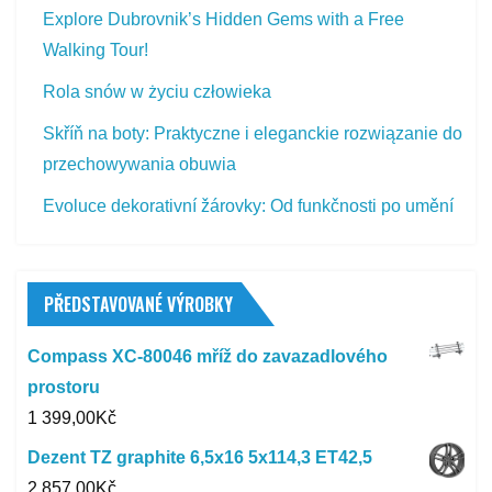
Explore Dubrovnik’s Hidden Gems with a Free
Walking Tour!
Rola snów w życiu człowieka
Skříň na boty: Praktyczne i eleganckie rozwiązanie do
przechowywania obuwia
Evoluce dekorativní žárovky: Od funkčnosti po umění
PŘEDSTAVOVANÉ VÝROBKY
Compass XC-80046 mříž do zavazadlového
prostoru
1 399,00
Kč
Dezent TZ graphite 6,5x16 5x114,3 ET42,5
2 857,00
Kč