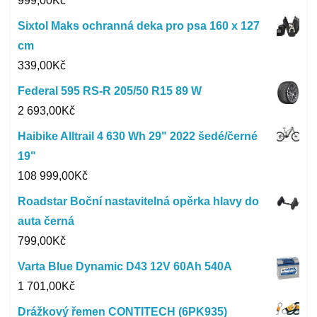
999,00
Kč
Sixtol Maks ochranná deka pro psa 160 x 127
cm
339,00
Kč
Federal 595 RS-R 205/50 R15 89 W
2 693,00
Kč
Haibike Alltrail 4 630 Wh 29" 2022 šedé/černé
19"
108 999,00
Kč
Roadstar Boční nastavitelná opěrka hlavy do
auta černá
799,00
Kč
Varta Blue Dynamic D43 12V 60Ah 540A
1 701,00
Kč
Drážkový řemen CONTITECH (6PK935)