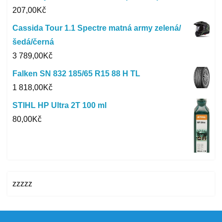
207,00
Kč
Cassida Tour 1.1 Spectre matná army zelená/
šedá/černá
3 789,00
Kč
Falken SN 832 185/65 R15 88 H TL
1 818,00
Kč
STIHL HP Ultra 2T 100 ml
80,00
Kč
zzzzz