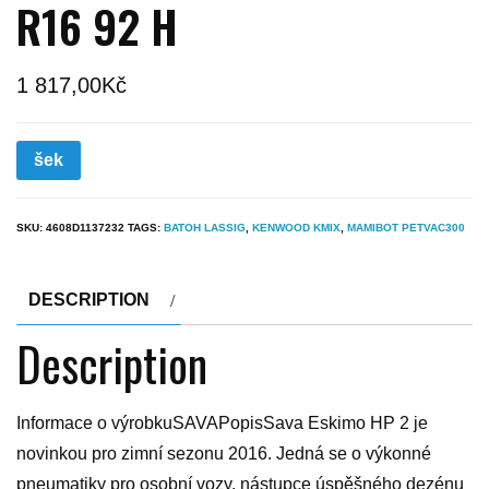
R16 92 H
1 817,00
Kč
šek
SKU:
4608D1137232
TAGS:
BATOH LASSIG
,
KENWOOD KMIX
,
MAMIBOT PETVAC300
DESCRIPTION
Description
Informace o výrobkuSAVAPopisSava Eskimo HP 2 je
novinkou pro zimní sezonu 2016. Jedná se o výkonné
pneumatiky pro osobní vozy, nástupce úspěšného dezénu