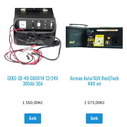
GEKO CB-40 G80014 12/24V
Airman Auto/SUV ResQTech
300Ah 30A
440 ml
1 550,00
Kč
1 573,00
Kč
šek
šek