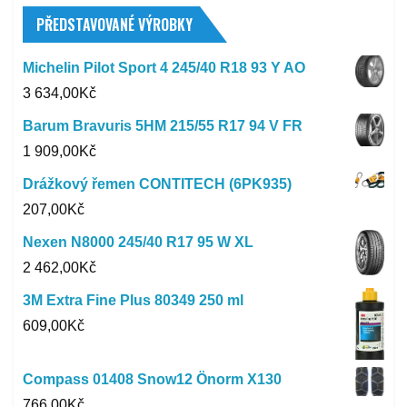
PŘEDSTAVOVANÉ VÝROBKY
Michelin Pilot Sport 4 245/40 R18 93 Y AO
3 634,00
Kč
Barum Bravuris 5HM 215/55 R17 94 V FR
1 909,00
Kč
Drážkový řemen CONTITECH (6PK935)
207,00
Kč
Nexen N8000 245/40 R17 95 W XL
2 462,00
Kč
3M Extra Fine Plus 80349 250 ml
609,00
Kč
Compass 01408 Snow12 Önorm X130
766,00
Kč