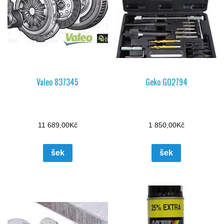
Valeo 837345
Geko G02794
11 689,00
Kč
1 850,00
Kč
šek
šek