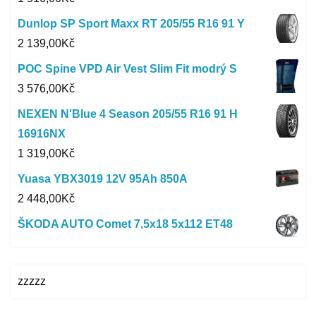
Dunlop SP Sport Maxx RT 205/55 R16 91 Y
2 139,00
Kč
POC Spine VPD Air Vest Slim Fit modrý S
3 576,00
Kč
NEXEN N'Blue 4 Season 205/55 R16 91 H
16916NX
1 319,00
Kč
Yuasa YBX3019 12V 95Ah 850A
2 448,00
Kč
ŠKODA AUTO Comet 7,5x18 5x112 ET48
zzzzz