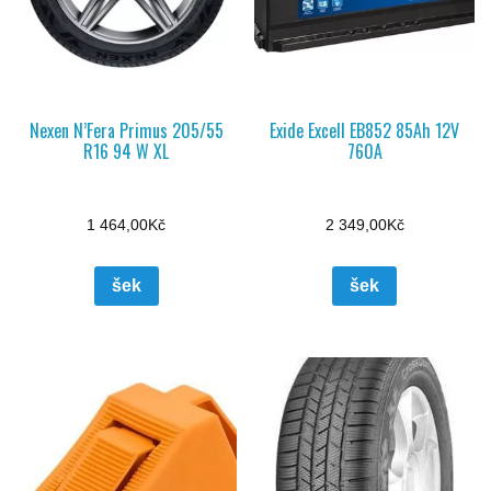
Nexen N’Fera Primus 205/55
Exide Excell EB852 85Ah 12V
R16 94 W XL
760A
1 464,00
Kč
2 349,00
Kč
šek
šek