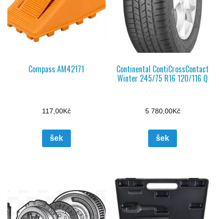
Compass AM42171
Continental ContiCrossContact
Winter 245/75 R16 120/116 Q
117,00
Kč
5 780,00
Kč
šek
šek