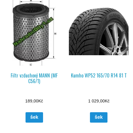
Filtr vzduchový MANN (MF
Kumho WP52 165/70 R14 81 T
C56/1)
189,00
Kč
1 029,00
Kč
šek
šek