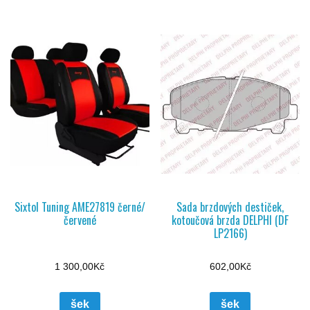
Sixtol Tuning AME27819 černé/
Sada brzdových destiček,
červené
kotoučová brzda DELPHI (DF
LP2166)
1 300,00
Kč
602,00
Kč
šek
šek