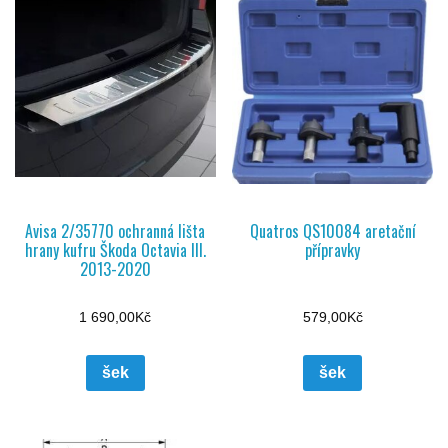
Avisa 2/35770 ochranná lišta
Quatros QS10084 aretační
hrany kufru Škoda Octavia III.
přípravky
2013-2020
1 690,00
Kč
579,00
Kč
šek
šek