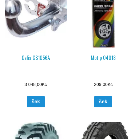
Galia GS1056A
Motip 04018
3 048,00
Kč
209,00
Kč
šek
šek