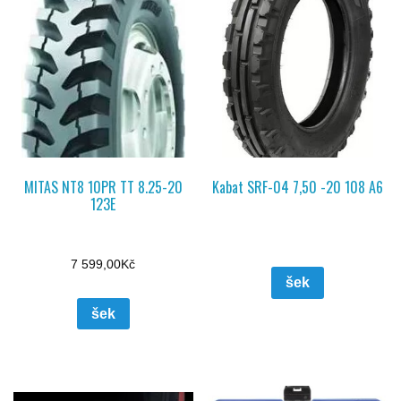
MITAS NT8 10PR TT 8.25-20
Kabat SRF-04 7,50 -20 108 A6
123E
7 599,00
Kč
šek
šek