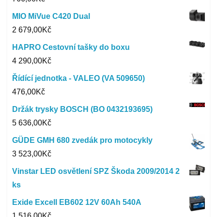
MIO MiVue C420 Dual
2 679,00
Kč
HAPRO Cestovní tašky do boxu
4 290,00
Kč
Řídící jednotka - VALEO (VA 509650)
476,00
Kč
Držák trysky BOSCH (BO 0432193695)
5 636,00
Kč
GÜDE GMH 680 zvedák pro motocykly
3 523,00
Kč
Vinstar LED osvětlení SPZ Škoda 2009/2014 2
ks
Exide Excell EB602 12V 60Ah 540A
1 516,00
Kč