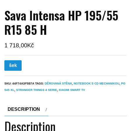
Sava Intensa HP 195/55
R15 85 H
1 718,00
Kč
šek
SKU:
44F74A3F5B7A
TAGS:
DĚROVANÁ STĚNA
,
NOTEBOOK S CD MECHANIKOU
,
PG
545 XL
,
STRANGER THINGS 4 SERIE
,
XIAOMI SMART TV
DESCRIPTION
Description