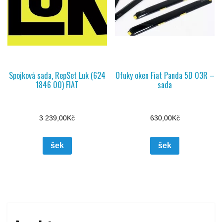
Spojková sada, RepSet Luk (624
Ofuky oken Fiat Panda 5D 03R –
1846 00) FIAT
sada
3 239,00
Kč
630,00
Kč
šek
šek