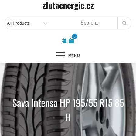
zlutaenergie.cz
Skip
to
content
0
MENU
Sava Intensa HP 195/55 R15 85
H