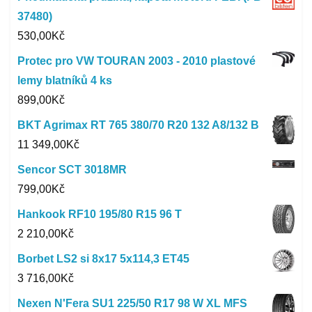
37480)
530,00
Kč
Protec pro VW TOURAN 2003 - 2010 plastové
lemy blatníků 4 ks
899,00
Kč
BKT Agrimax RT 765 380/70 R20 132 A8/132 B
11 349,00
Kč
Sencor SCT 3018MR
799,00
Kč
Hankook RF10 195/80 R15 96 T
2 210,00
Kč
Borbet LS2 si 8x17 5x114,3 ET45
3 716,00
Kč
Nexen N'Fera SU1 225/50 R17 98 W XL MFS