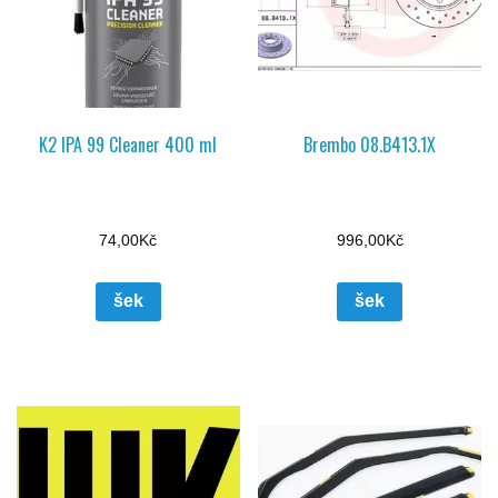
K2 IPA 99 Cleaner 400 ml
Brembo 08.B413.1X
74,00
Kč
996,00
Kč
šek
šek