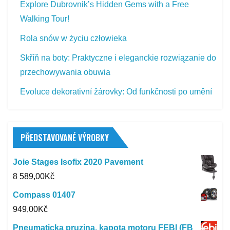
Explore Dubrovnik’s Hidden Gems with a Free
Walking Tour!
Rola snów w życiu człowieka
Skříň na boty: Praktyczne i eleganckie rozwiązanie do
przechowywania obuwia
Evoluce dekorativní žárovky: Od funkčnosti po umění
PŘEDSTAVOVANÉ VÝROBKY
Joie Stages Isofix 2020 Pavement
8 589,00
Kč
Compass 01407
949,00
Kč
Pneumaticka pruzina, kapota motoru FEBI (FB