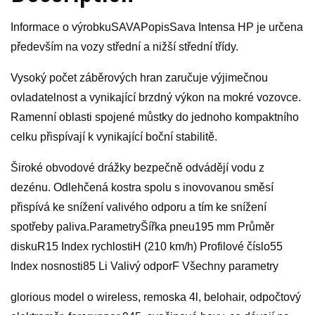
Informace o výrobkuSAVAPopisSava Intensa HP je určena
především na vozy střední a nižší střední třídy.
Vysoký počet záběrových hran zaručuje výjimečnou
ovladatelnost a vynikající brzdný výkon na mokré vozovce.
Ramenní oblasti spojené můstky do jednoho kompaktního
celku přispívají k vynikající boční stabilitě.
Široké obvodové drážky bezpečně odvádějí vodu z
dezénu. Odlehčená kostra spolu s inovovanou směsí
přispívá ke snížení valivého odporu a tím ke snížení
spotřeby paliva.ParametryŠířka pneu195 mm Průměr
diskuR15 Index rychlostiH (210 km/h) Profilové číslo55
Index nosnosti85 Li Valivý odporF Všechny parametry
glorious model o wireless, remoska 4l, belohair, odpočtový