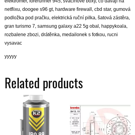
elektroměr, forerunner 945, svačinové boxy, co dávají na
netflixu, doogee s96 gt, hardware firewall, cbd star, gumová
podložka pod pračku, elektrická ruční pilka, šatová zástěra,
gran turismo 7, samsung galaxy a22 5g obal, happykoala,
rozbalene zbozi, drátěnka, medailonek s fotkou, rucni
vysavac
yyyyy
Related products