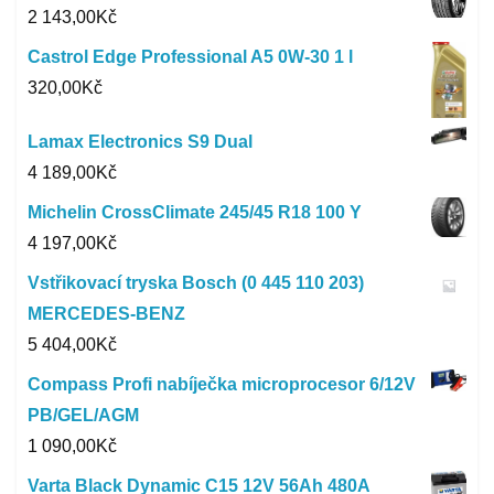
2 143,00
Kč
Castrol Edge Professional A5 0W-30 1 l
320,00
Kč
Lamax Electronics S9 Dual
4 189,00
Kč
Michelin CrossClimate 245/45 R18 100 Y
4 197,00
Kč
Vstřikovací tryska Bosch (0 445 110 203)
MERCEDES-BENZ
5 404,00
Kč
Compass Profi nabíječka microprocesor 6/12V
PB/GEL/AGM
1 090,00
Kč
Varta Black Dynamic C15 12V 56Ah 480A