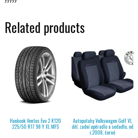
yyyyy
Related products
Hankook Ventus Evo 2 K120
Autopotahy Volkswagen Golf VI,
225/50 R17 98 Y XL MFS
děl. zadní opěradlo a sedadlo, od
r.2008, černé