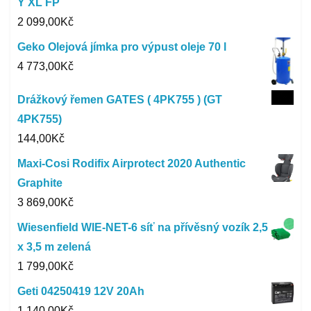
Y XL FP
2 099,00
Kč
Geko Olejová jímka pro výpust oleje 70 l
4 773,00
Kč
Drážkový řemen GATES ( 4PK755 ) (GT
4PK755)
144,00
Kč
Maxi-Cosi Rodifix Airprotect 2020 Authentic
Graphite
3 869,00
Kč
Wiesenfield WIE-NET-6 síť na přívěsný vozík 2,5
x 3,5 m zelená
1 799,00
Kč
Geti 04250419 12V 20Ah
1 140,00
Kč