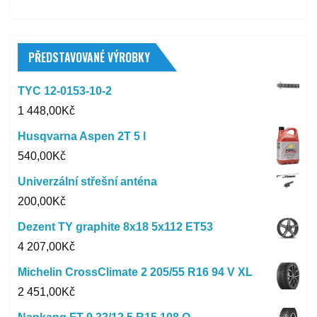
PŘEDSTAVOVANÉ VÝROBKY
TYC 12-0153-10-2
1 448,00
Kč
Husqvarna Aspen 2T 5 l
540,00
Kč
Univerzální střešní anténa
200,00
Kč
Dezent TY graphite 8x18 5x112 ET53
4 207,00
Kč
Michelin CrossClimate 2 205/55 R16 94 V XL
2 451,00
Kč