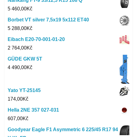
Nankang FT-9 33/12,5 R15 108 Q
5 460,00
Kč
Borbet VT silver 7,5x19 5x112 ET40
5 288,00
Kč
Eibach E20-70-001-01-20
2 764,00
Kč
GÜDE GKW 5T
4 490,00
Kč
Yato YT-25145
174,00
Kč
Hella 2NE 357 027-031
607,00
Kč
Goodyear Eagle F1 Asymmetric 6 225/45 R17 94