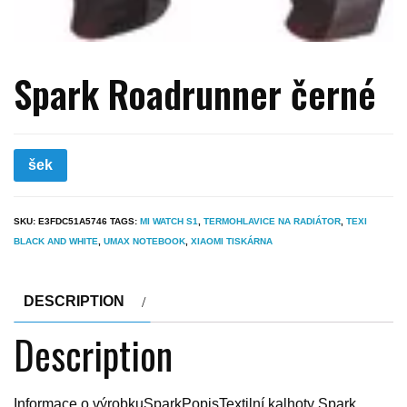
Spark Roadrunner černé
šek
SKU:
E3FDC51A5746
TAGS:
MI WATCH S1
,
TERMOHLAVICE NA RADIÁTOR
,
TEXI
BLACK AND WHITE
,
UMAX NOTEBOOK
,
XIAOMI TISKÁRNA
DESCRIPTION
Description
Informace o výrobkuSparkPopisTextilní kalhoty Spark