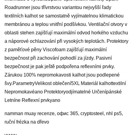
Roadrunner jsou třívrstvou variantou nejvyšší řady
textilních kalhot se samostatně vyjímatelnou klimatickou
membránou a teplou vnitřní podšívkou. Ventilační otvory v
oblasti stehen zajišťují maximální odvod horkého vzduchu
a náporové ochlazování při vysokých teplotách. Protektory
z paměťové pěny Viscofoam zajišťují maximální
bezpečnost při zachování pohodlí za jízdy. Pasivní
bezpečnost je pak ještě podpořena reflexními prvky.
Zárukou 100% nepromokavosti kalhot jsou podlepené
švy.ParametryVelikost oblečení5XL Materiál kalhottextilní
Nepromokavéano Protektoryodjímatelné Určenípánské
Letníne Reflexní prvkyano
namman muay recenze, офис 365, cryptosteel, nhl ps5,
ruční frézka na dřevo