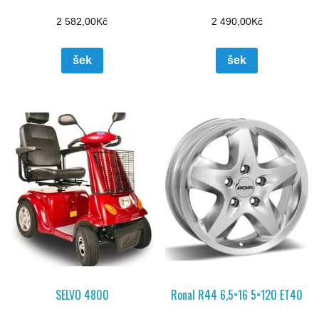
2 582,00
Kč
2 490,00
Kč
šek
šek
SELVO 4800
Ronal R44 6,5×16 5×120 ET40