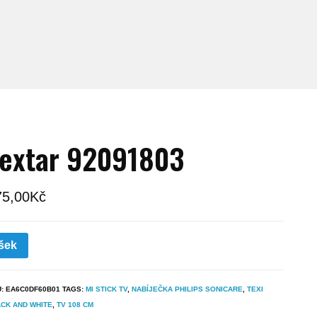
extar 92091803
75,00
Kč
šek
U:
EA6C0DF60B01
TAGS:
MI STICK TV
,
NABÍJEČKA PHILIPS SONICARE
,
TEXI
CK AND WHITE
,
TV 108 CM