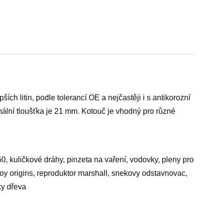
ch litin, podle tolerancí OE a nejčastěji i s antikorozní
lní tloušťka je 21 mm. Kotouč je vhodný pro různé
, kuličkové dráhy, pinzeta na vaření, vodovky, pleny pro
loy origins, reproduktor marshall, snekovy odstavnovac,
ky dřeva