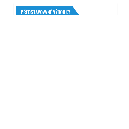
PŘEDSTAVOVANÉ VÝROBKY
R
Pirelli Cinturato P7 Blue 215/55 R17 98
W XL Eco
6 640,00
Kč
Ambit DAB-105
990,00
Kč
K2 Militec-1 Metal Conditioner 250 ml
267,00
Kč
Kimo 10400101 32-38
1 770,00
Kč
R
Continental WinterContact TS860
175/80 R14 88 T