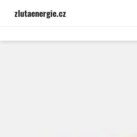
Skip
zlutaenergie.cz
to
content