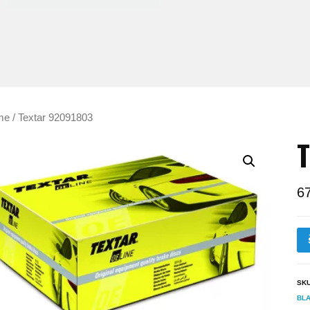
me
/ Textar 92091803
T
6
SK
BLA