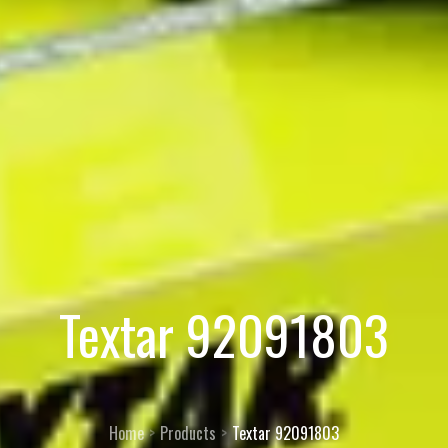
Textar 92091803
Home
Products
Textar 92091803