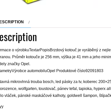
ESCRIPTION
escription
ormace o výrobkuTextarPopisBrzdový kotouč je vyráběný z nejlepší
ranou. Průměr kotouče je 256 mm, výška je 41 mm a jeho minimá
ely značky Opel.
ametryVýrobce automobiluOpel Produktové číslo92091803
tavná mikrovlnná trouba bosch, led pásky za tv, koberec 200×250
orozence, wolfgarten, toustovač, pánev tefal, tapioka, hyperx al
lo vláček, pánské maskáčové kalhoty, goldwell šampon, štípač
yy