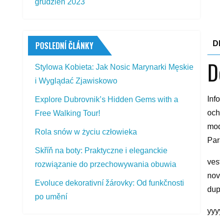
grudzień 2023
D
POSLEDNÍ ČLÁNKY
D
Stylowa Kobieta: Jak Nosic Marynarki Męskie
i Wyglądać Zjawiskowo
Inf
Explore Dubrovnik’s Hidden Gems with a
och
Free Walking Tour!
mod
Rola snów w życiu człowieka
Par
Skříň na boty: Praktyczne i eleganckie
ves
rozwiązanie do przechowywania obuwia
nov
Evoluce dekorativní žárovky: Od funkčnosti
dup
po umění
yyy