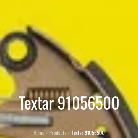
Textar 91056500
Home
Products
Textar 91056500