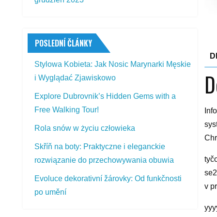
POSLEDNÍ ČLÁNKY
D
Stylowa Kobieta: Jak Nosic Marynarki Męskie
D
i Wyglądać Zjawiskowo
Explore Dubrovnik’s Hidden Gems with a
Free Walking Tour!
Inf
sys
Rola snów w życiu człowieka
Chr
Skříň na boty: Praktyczne i eleganckie
tyč
rozwiązanie do przechowywania obuwia
se2
Evoluce dekorativní žárovky: Od funkčnosti
v p
po umění
yyy