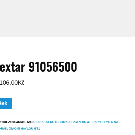
extar 91056500
 106,00
Kč
šek
U:
98EAB0C45A08
TAGS:
DISK DO NOTEBOOKU
,
PAMPERS 4+
,
PARNÍ HRNEC NA
ORÁK
,
XIAOMI HAYLOU GT1