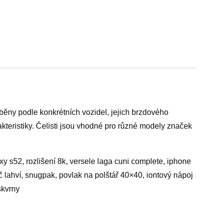
běny podle konkrétních vozidel, jejich brzdového
teristiky. Čelisti jsou vhodné pro různé modely značek
y s52, rozlišení 8k, versele laga cuni complete, iphone
č lahví, snugpak, povlak na polštář 40×40, iontový nápoj
skvrny