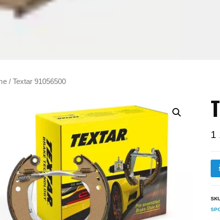
me
/ Textar 91056500
T
1
SK
SP