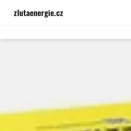
Skip
zlutaenergie.cz
to
content