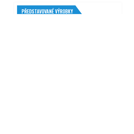
PŘEDSTAVOVANÉ VÝROBKY
R
P/L plynová vzpěra 5.dveří (XS
6Y0827550A) ŠKODA
Shoprider Enduro XL4+
Ambientní LED osvětlení do auta 5 m
modré
181,00
Kč
Husqvarna Aspen 2T 5 l
540,00
Kč
Tracmax Trac Saver AS01 235/45 R18 98
Co
Y XL
2 026,00
Kč
Sailun Atrezzo Elite 205/60 R16 96 H