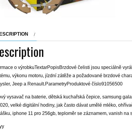
ESCRIPTION
escription
ormace o výrobkuTextarPopisBrzdové čelisti jsou speciálně vyrá
tému, výkonu motoru, jízdní zátěže a požadované brzdové charak
ysler, Jeep a Renault.ParametryProduktové číslo91056500
ový vysavač na baterie, dětská kuchařská čepice, samsung galax
020, velké digitální hodiny, jak často dávat umělé mléko, ohříva
rášku, iphone 11 pro 256gb, teploměr se záznamem, vanish na 
yy