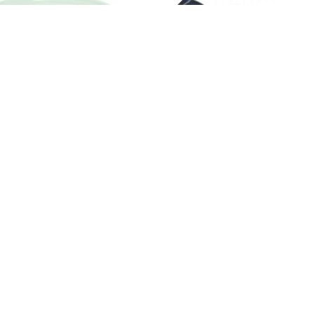
Stachema Eprosin T-30 +
Compass Vyhřívaná deka 12V
tvrdidlo
100×70 cm
170,00
Kč
999,00
Kč
šek
šek