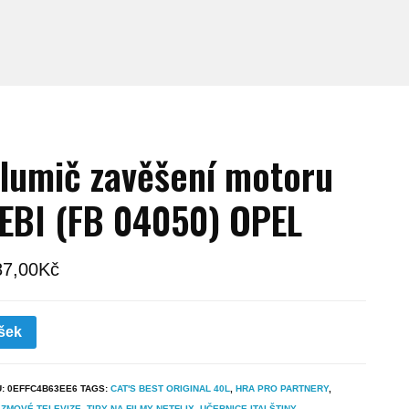
lumič zavěšení motoru
EBI (FB 04050) OPEL
87,00
Kč
šek
U:
0EFFC4B63EE6
TAGS:
CAT'S BEST ORIGINAL 40L
,
HRA PRO PARTNERY
,
AZMOVÉ TELEVIZE
,
TIPY NA FILMY NETFLIX
,
UČEBNICE ITALŠTINY