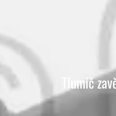
Tlumič zav