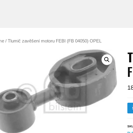
me
/ Tlumič zavěšení motoru FEBI (FB 04050) OPEL
T
F
1
SK
PL