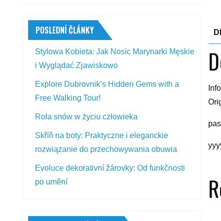
POSLEDNÍ ČLÁNKY
D
D
Stylowa Kobieta: Jak Nosic Marynarki Męskie
i Wyglądać Zjawiskowo
Explore Dubrovnik’s Hidden Gems with a
Inf
Free Walking Tour!
Ori
Rola snów w życiu człowieka
pas
Skříň na boty: Praktyczne i eleganckie
yyy
rozwiązanie do przechowywania obuwia
Evoluce dekorativní žárovky: Od funkčnosti
R
po umění