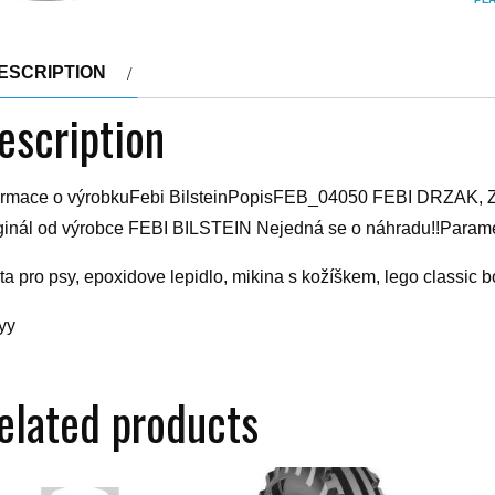
ESCRIPTION
escription
ormace o výrobkuFebi BilsteinPopisFEB_04050 FEBI DRZA
ginál od výrobce FEBI BILSTEIN Nejedná se o náhradu!!Param
ta pro psy, epoxidove lepidlo, mikina s kožíškem, lego classic b
yy
elated products