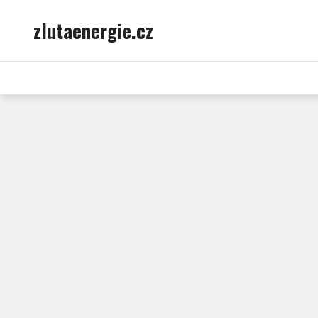
Skip
zlutaenergie.cz
to
content