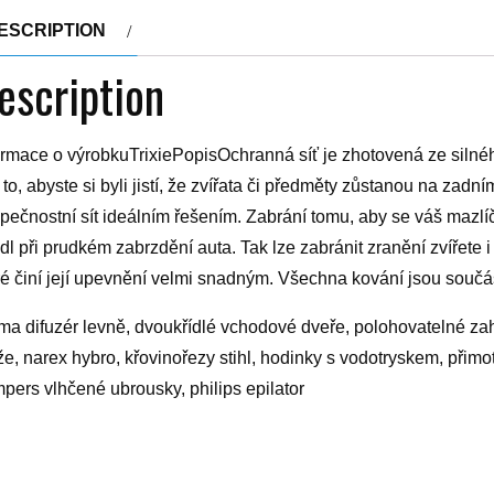
ESCRIPTION
escription
ormace o výrobkuTrixiePopisOchranná síť je zhotovená ze silnéh
 to, abyste si byli jistí, že zvířata či předměty zůstanou na zad
pečnostní sít ideálním řešením. Zabrání tomu, aby se váš mazlí
dl při prudkém zabrzdění auta. Tak lze zabránit zranění zvířete
ré činí její upevnění velmi snadným. Všechna kování jsou souč
ma difuzér levně, dvoukřídlé vchodové dveře, polohovatelné zahra
e, narex hybro, křovinořezy stihl, hodinky s vodotryskem, přimo
pers vlhčené ubrousky, philips epilator
yy