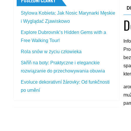
POSLEDNÍ ČLÁNKY
D
Stylowa Kobieta: Jak Nosic Marynarki Męskie
D
i Wyglądać Zjawiskowo
Explore Dubrovnik’s Hidden Gems with a
Free Walking Tour!
Inf
Pro
Rola snów w życiu człowieka
bez
Skříň na boty: Praktyczne i eleganckie
spa
rozwiązanie do przechowywania obuwia
kte
Evoluce dekorativní žárovky: Od funkčnosti
aro
po umění
muž
pam
PŘEDSTAVOVANÉ VÝROBKY
yyy
Bridgestone Blizzak LM-32 245/40 R20