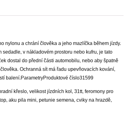
o nylonu a chrání člověka a jeho mazlíčka během jízdy.
ním sedadle, v nákladovém prostoru nebo kufru, je tato
ček dostal do přední části automobilu, nebo aby špatně
 i člověka. Ochranná sít má řadu upevňovacích kování,
ástí balení.ParametryProduktové číslo31599
dní křeslo, velikost jízdních kol, 31tt, feromony pro
top, aku pila mini, petunie semena, cviky na hrazdě,