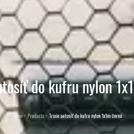
utosíť do kufru nylon 1
Home
Products
Trixie autosíť do kufru nylon 1x1m černá