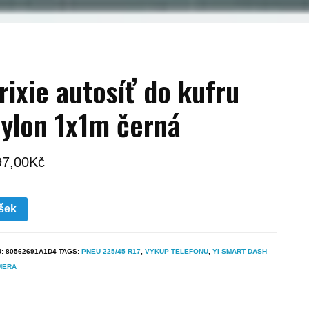
rixie autosíť do kufru
ylon 1x1m černá
97,00
Kč
šek
U:
80562691A1D4
TAGS:
PNEU 225/45 R17
,
VYKUP TELEFONU
,
YI SMART DASH
MERA