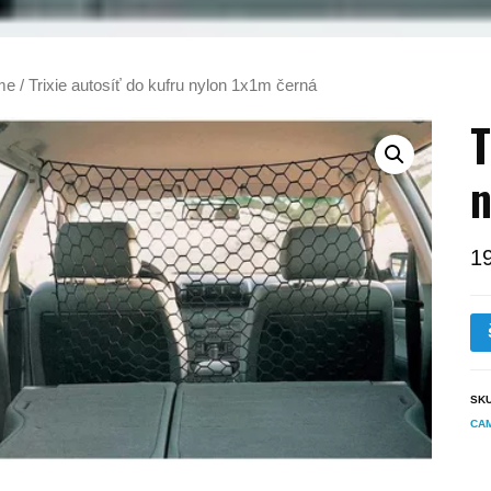
me
/ Trixie autosíť do kufru nylon 1x1m černá
T
n
1
SK
CA