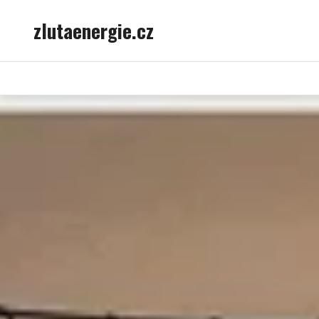
Skip
zlutaenergie.cz
to
content