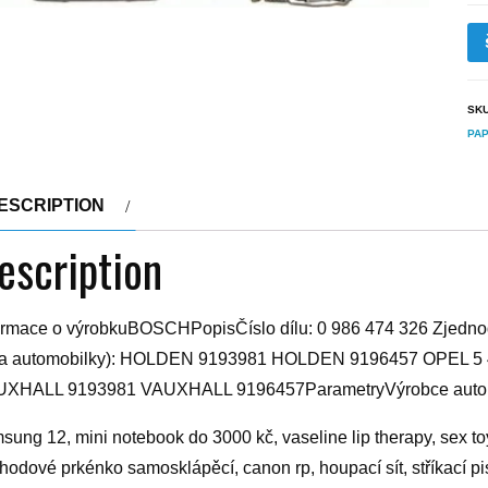
SK
PAP
ESCRIPTION
escription
ormace o výrobkuBOSCHPopisČíslo dílu: 0 986 474 326 Zjednod
la automobilky): HOLDEN 9193981 HOLDEN 9196457 OPEL 5
XHALL 9193981 VAUXHALL 9196457ParametryVýrobce automo
sung 12, mini notebook do 3000 kč, vaseline lip therapy, sex toy
hodové prkénko samosklápěcí, canon rp, houpací sít, stříkací pis