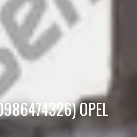
 0986474326) OPEL