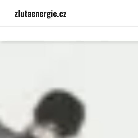
Skip
zlutaenergie.cz
to
content