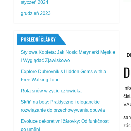
styczeń 2024
grudzień 2023
POSLEDNÍ ČLÁNKY
Stylowa Kobieta: Jak Nosic Marynarki Męskie
D
i Wyglądać Zjawiskowo
D
Explore Dubrovnik’s Hidden Gems with a
Free Walking Tour!
Inf
Rola snów w życiu człowieka
čís
Skříň na boty: Praktyczne i eleganckie
VAU
rozwiązanie do przechowywania obuwia
sam
Evoluce dekorativní žárovky: Od funkčnosti
zác
po umění