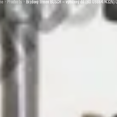
me
Products
Brzdový třmen BOSCH – výměnný díl (BO 0986474326) 