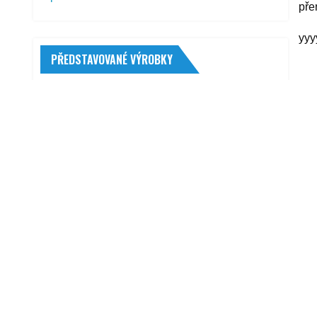
pře
yyy
PŘEDSTAVOVANÉ VÝROBKY
R
AutoMega Authentic Premium
Volkswagen Caddy III 2003 žakar Audi
2 600,00
Kč
Alutech Škoda original středová krytka
kola černá
199,00
Kč
X-scooters XT09 černá
30 990,00
Kč
Varta Professional DP AGM 12V 70Ah
760A
3 920,00
Kč
Th