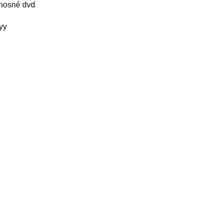
nosné dvd
yy
elated products
ule Motion XT Alpine 2017
Stualarm 3C0 959 752 BA