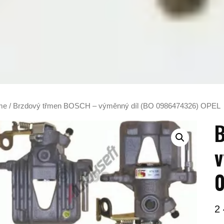
me
/ Brzdový třmen BOSCH – výměnný díl (BO 0986474326) OPEL
B
v
2