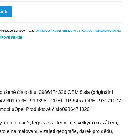
šek
U:
5831D612FB69
TAGS:
ARMOOD
,
PARNÍ HRNEC NA SPORÁK
,
POKLADNIČKA NA
ÍROVÉ PENÍZE
ušené číslo dílu: 0986474326 OEM čísla (originální
 42 301 OPEL 9193981 OPEL 9196457 OPEL 93171072
biluOpel Produktové číslo0986474326
, nutrilon ar 2, lego sleva, lednice s velkým mrazákem,
tole na malování, v zajetí geografie, darek pro dědu,