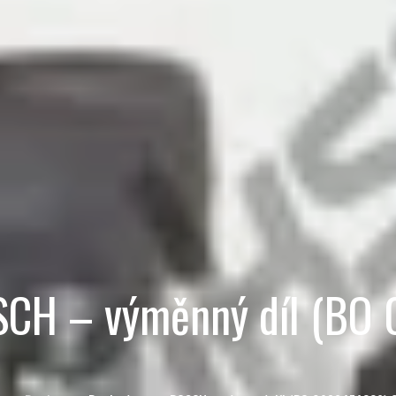
SCH – výměnný díl (BO