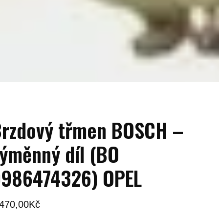
rzdový třmen BOSCH –
ýměnný díl (BO
0986474326) OPEL
 470,00
Kč