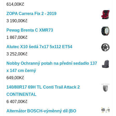
614,00
Kč
ZOPA Carrera Fix 2 - 2019
3 190,00
Kč
Pewag Brenta C XMR73
1 867,00
Kč
Alutec X10 šedá 7x17 5x112 ET54
3 252,00
Kč
Nobby Ochranný potah na přední sedadlo 137
x 147 cm černý
649,00
Kč
140/80R17 69H TL Conti Trail Attack 2
CONTINENTAL
6 407,00
Kč
Alternátor BOSCH-výměnný díl (BO