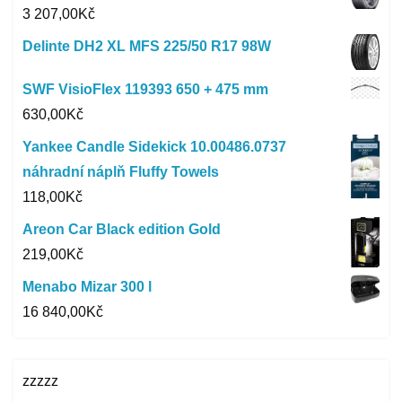
3 207,00
Kč
Delinte DH2 XL MFS 225/50 R17 98W
SWF VisioFlex 119393 650 + 475 mm
630,00
Kč
Yankee Candle Sidekick 10.00486.0737
náhradní náplň Fluffy Towels
118,00
Kč
Areon Car Black edition Gold
219,00
Kč
Menabo Mizar 300 l
16 840,00
Kč
zzzzz