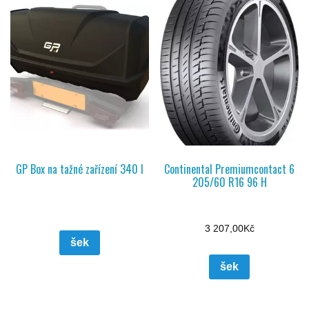
GP Box na tažné zařízení 340 l
Continental Premiumcontact 6
205/60 R16 96 H
3 207,00
Kč
šek
šek