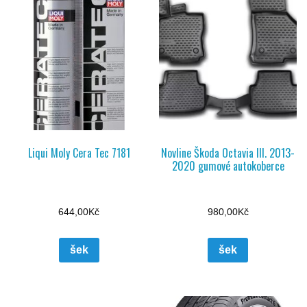
Liqui Moly Cera Tec 7181
Novline Škoda Octavia III. 2013-
2020 gumové autokoberce
644,00
Kč
980,00
Kč
šek
šek