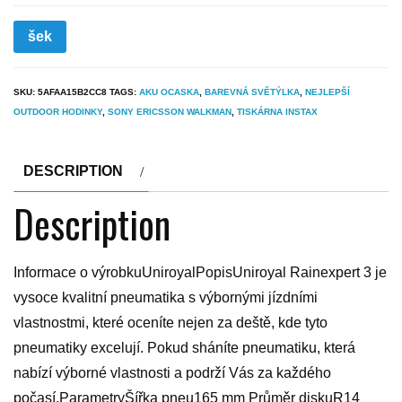
šek
SKU:
5AFAA15B2CC8
TAGS:
AKU OCASKA
,
BAREVNÁ SVĚTÝLKA
,
NEJLEPŠÍ
OUTDOOR HODINKY
,
SONY ERICSSON WALKMAN
,
TISKÁRNA INSTAX
DESCRIPTION
Description
Informace o výrobkuUniroyalPopisUniroyal Rainexpert 3 je
vysoce kvalitní pneumatika s výbornými jízdními
vlastnostmi, které oceníte nejen za deště, kde tyto
pneumatiky excelují. Pokud sháníte pneumatiku, která
nabízí výborné vlastnosti a podrží Vás za každého
počasí.ParametryŠířka pneu165 mm Průměr diskuR14