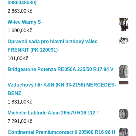
0986048530)
2 663,00
Kč
W-tec Warny S
1 690,00
Kč
Opravná sada pro hlavní brzdový válec
FRENKIT (FK 120091)
101,00
Kč
Bridgestone Potenza RE050A 225/50 R17 94 V
Vzduchový filtr K&N (KN 33-2158) MERCEDES-
BENZ
1 831,00
Kč
Michelin Latitude Alpin 265/70 R16 112 T
7 291,00
Kč
Continental Premiumcontact 6 205/60 R16 96 H