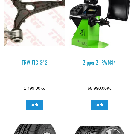
TRW JTC1342
Zipper ZI-RWM84
1 499,00
Kč
55 990,00
Kč
šek
šek