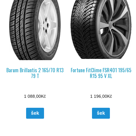
Barum Brillantis 2 165/70 R13
Fortune FitClime FSR401 195/65
79 T
R15 95 V XL
1 088,00
Kč
1 196,00
Kč
šek
šek