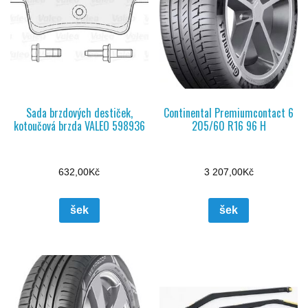
Sada brzdových destiček,
Continental Premiumcontact 6
kotoučová brzda VALEO 598936
205/60 R16 96 H
632,00
Kč
3 207,00
Kč
šek
šek