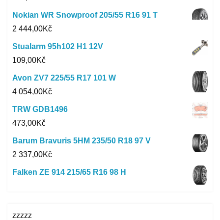
Nokian WR Snowproof 205/55 R16 91 T
2 444,00
Kč
Stualarm 95h102 H1 12V
109,00
Kč
Avon ZV7 225/55 R17 101 W
4 054,00
Kč
TRW GDB1496
473,00
Kč
Barum Bravuris 5HM 235/50 R18 97 V
2 337,00
Kč
Falken ZE 914 215/65 R16 98 H
zzzzz