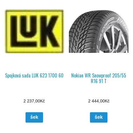
Spojková sada LUK 623 1700 60
Nokian WR Snowproof 205/55
R16 91 T
2 237,00
Kč
2 444,00
Kč
šek
šek