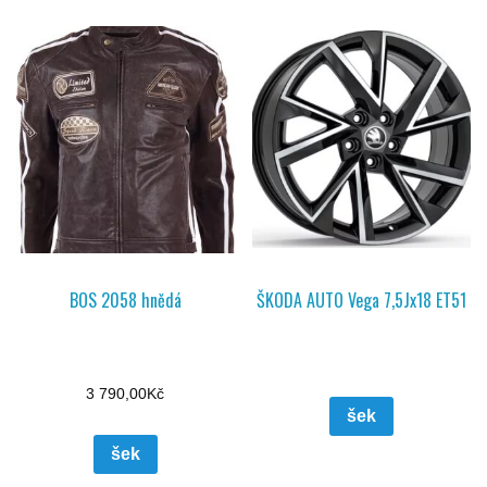
BOS 2058 hnědá
ŠKODA AUTO Vega 7,5Jx18 ET51
3 790,00
Kč
šek
šek