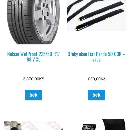
Nokian WetProof 225/50 R17
Ofuky oken Fiat Panda 5D 03R –
98 V XL
sada
2 876,00
Kč
630,00
Kč
šek
šek