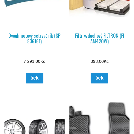
Dvouhmotový setrvačník (SP
Filtr vzduchový FILTRON (FI
836161)
AM420W)
7 291,00
Kč
398,00
Kč
šek
šek