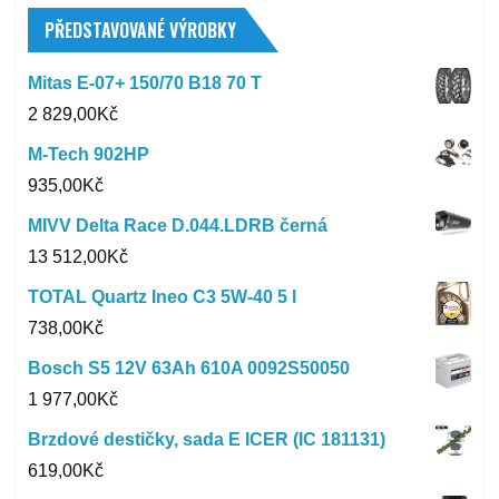
PŘEDSTAVOVANÉ VÝROBKY
Mitas E-07+ 150/70 B18 70 T
2 829,00
Kč
M-Tech 902HP
935,00
Kč
MIVV Delta Race D.044.LDRB černá
13 512,00
Kč
TOTAL Quartz Ineo C3 5W-40 5 l
738,00
Kč
Bosch S5 12V 63Ah 610A 0092S50050
1 977,00
Kč
Brzdové destičky, sada E ICER (IC 181131)
619,00
Kč