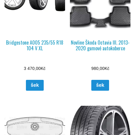
Bridgestone A005 235/55 R18
Novline Škoda Octavia III. 2013-
104 V XL
2020 gumové autokoberce
3 470,00
Kč
980,00
Kč
šek
šek