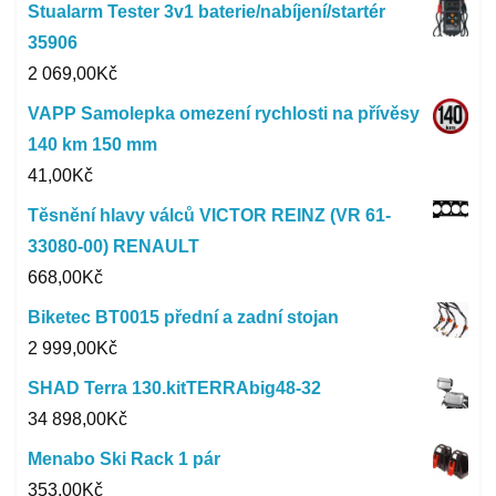
Stualarm Tester 3v1 baterie/nabíjení/startér
35906
2 069,00
Kč
VAPP Samolepka omezení rychlosti na přívěsy
140 km 150 mm
41,00
Kč
Těsnění hlavy válců VICTOR REINZ (VR 61-
33080-00) RENAULT
668,00
Kč
Biketec BT0015 přední a zadní stojan
2 999,00
Kč
SHAD Terra 130.kitTERRAbig48-32
34 898,00
Kč
Menabo Ski Rack 1 pár
353,00
Kč