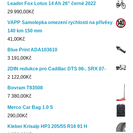
Leader Fox Lotus 14 Ah 26" černé 2022
29 990,00
Kč
VAPP Samolepka omezení rychlosti na přívěsy
140 km 150 mm
41,00
Kč
Blue Print ADA103610
3 191,00
Kč
2DIN redukce pro Cadillac DTS 06-, SRX 07-
2 122,00
Kč
Bovram T83508
7 380,00
Kč
Merco Car Bag 1.0 S
290,00
Kč
Kleber Krisalp HP3 205/55 R16 91 H