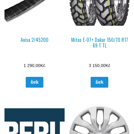
Avisa 2/45200
Mitas E-07+ Dakar 150/70 R17
69 T TL
1 290,00
Kč
3 150,00
Kč
šek
šek