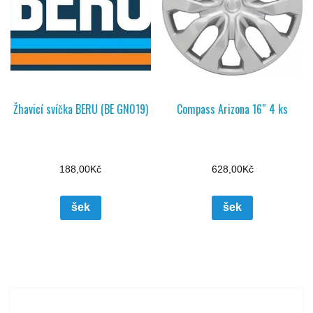
Žhavicí svíčka BERU (BE GN019)
Compass Arizona 16″ 4 ks
188,00
Kč
628,00
Kč
šek
šek