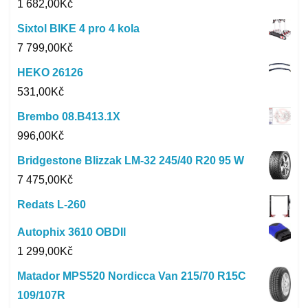
1 682,00
Kč
Sixtol BIKE 4 pro 4 kola
7 799,00
Kč
HEKO 26126
531,00
Kč
Brembo 08.B413.1X
996,00
Kč
Bridgestone Blizzak LM-32 245/40 R20 95 W
7 475,00
Kč
Redats L-260
Autophix 3610 OBDII
1 299,00
Kč
Matador MPS520 Nordicca Van 215/70 R15C
109/107R