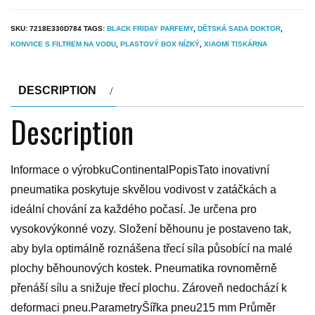
SKU:
7218E330D784
TAGS:
BLACK FRIDAY PARFEMY
,
DĚTSKÁ SADA DOKTOR
,
KONVICE S FILTREM NA VODU
,
PLASTOVÝ BOX NÍZKÝ
,
XIAOMI TISKÁRNA
DESCRIPTION
Description
Informace o výrobkuContinentalPopisTato inovativní
pneumatika poskytuje skvělou vodivost v zatáčkách a
ideální chování za každého počasí. Je určena pro
vysokovýkonné vozy. Složení běhounu je postaveno tak,
aby byla optimálně roznášena třecí síla působící na malé
plochy běhounových kostek. Pneumatika rovnoměrně
přenáší sílu a snižuje třecí plochu. Zároveň nedochází k
deformaci pneu.ParametryŠířka pneu215 mm Průměr