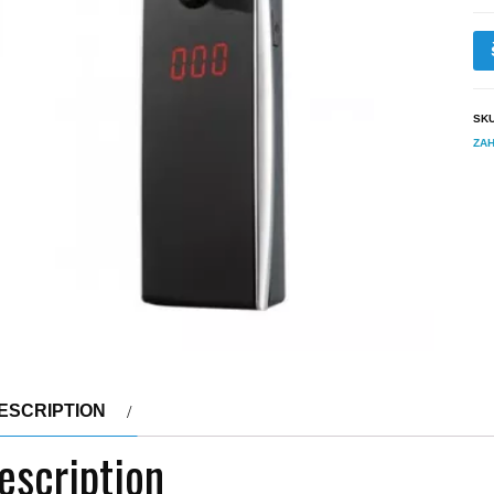
SK
ZAH
ESCRIPTION
escription