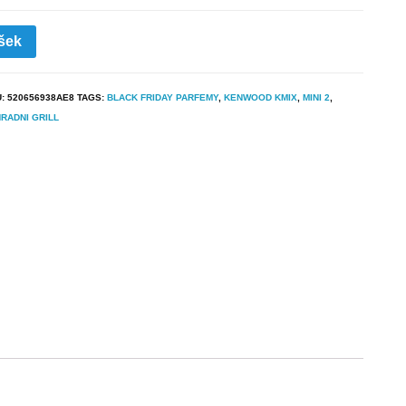
šek
U:
520656938AE8
TAGS:
BLACK FRIDAY PARFEMY
,
KENWOOD KMIX
,
MINI 2
,
RADNI GRILL