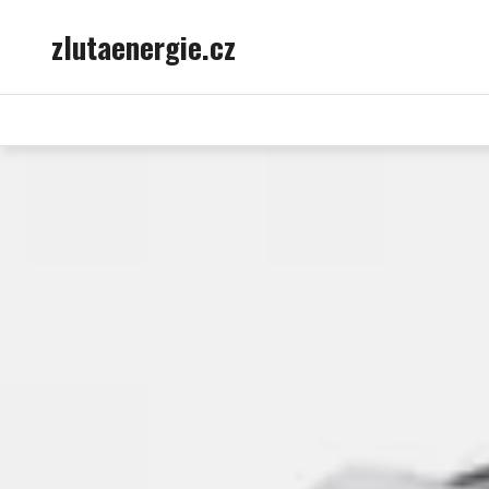
Skip
zlutaenergie.cz
to
content