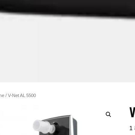
me
/ V-Net AL 5500
V
1