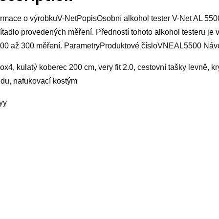
ormace o výrobkuV-NetPopisOsobní alkohol tester V-Net AL 5500 
ítadlo provedených měření. Předností tohoto alkohol testeru je v
200 až 300 měření. ParametryProduktové čísloVNEAL5500 Náv
ox4, kulatý koberec 200 cm, very fit 2.0, cestovní tašky levně, k
du, nafukovací kostým
yy
elated products