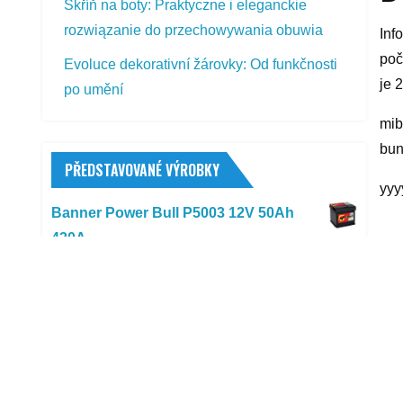
Skříň na boty: Praktyczne i eleganckie
rozwiązanie do przechowywania obuwia
Inf
poč
Evoluce dekorativní žárovky: Od funkčnosti
je 
po umění
mib
bun
PŘEDSTAVOVANÉ VÝROBKY
yyy
Banner Power Bull P5003 12V 50Ah
420A
R
1 710,00
Kč
Sheron KN
588,00
Kč
Vlnovec výfuku 45 x 200 mm
307,00
Kč