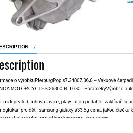
MO
ESCRIPTION
escription
ormace o výrobkuPierburgPopis7.24807.36.0 – Vakuové čerpa
DA MOTORCYCLES 36300-RL0-G01.ParametryVýrobce autom
d cock peated, rohova lavice, playstation portable, zaklínač figur
noglukan pro děti, samsung galaxy a33 5g cena, jakou čtečku knih
dratová sluchatka, aza nábytek recenze, moskytiéra
yy