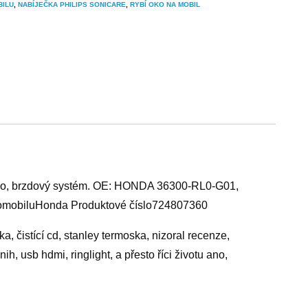
BILU
,
NABÍJEČKA PHILIPS SONICARE
,
RYBÍ OKO NA MOBIL
dlo, brzdový systém. OE: HONDA 36300-RL0-G01,
obiluHonda Produktové číslo724807360
ka, čistící cd, stanley termoska, nizoral recenze,
, usb hdmi, ringlight, a přesto říci životu ano,