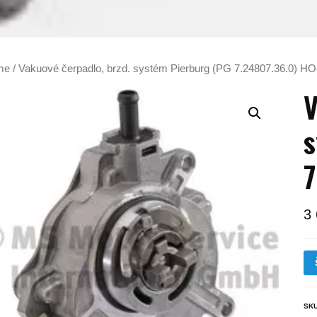
me
/ Vakuové čerpadlo, brzd. systém Pierburg (PG 7.24807.36.0) 
V
s
7
3
SK