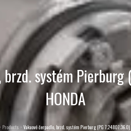
 brzd. systém Pierburg
HONDA
Products
Vakuové čerpadlo, brzd. systém Pierburg (PG 7.24807.36.0