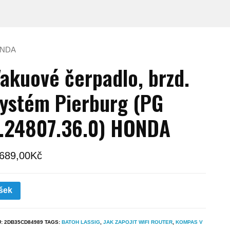
HONDA
akuové čerpadlo, brzd.
ystém Pierburg (PG
.24807.36.0) HONDA
 689,00
Kč
šek
U:
2DB35CD84989
TAGS:
BATOH LASSIG
,
JAK ZAPOJIT WIFI ROUTER
,
KOMPAS V