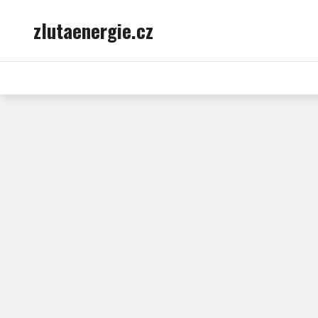
Skip
zlutaenergie.cz
to
content