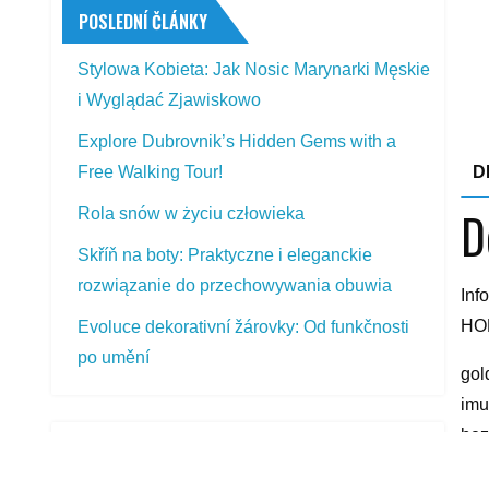
POSLEDNÍ ČLÁNKY
Stylowa Kobieta: Jak Nosic Marynarki Męskie
i Wyglądać Zjawiskowo
Explore Dubrovnik’s Hidden Gems with a
D
Free Walking Tour!
D
Rola snów w życiu człowieka
Skříň na boty: Praktyczne i eleganckie
rozwiązanie do przechowywania obuwia
Inf
HON
Evoluce dekorativní žárovky: Od funkčnosti
po umění
gol
imu
bez
PŘEDSTAVOVANÉ VÝROBKY
yyy