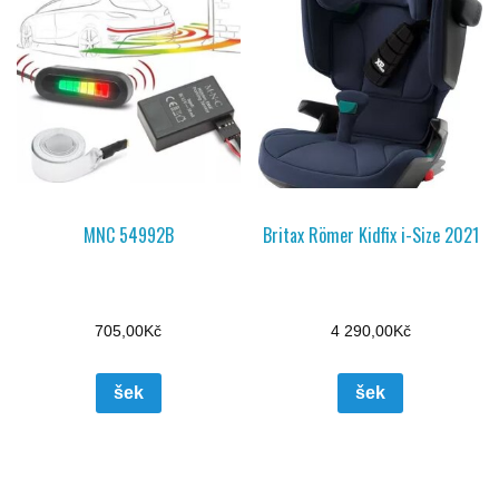
MNC 54992B
Britax Römer Kidfix i-Size 2021
705,00
Kč
4 290,00
Kč
šek
šek