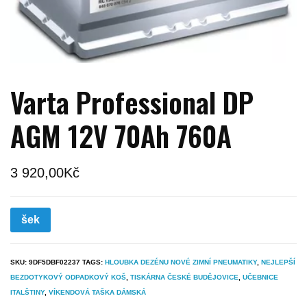
Varta Professional DP
AGM 12V 70Ah 760A
3 920,00
Kč
šek
SKU:
9DF5DBF02237
TAGS:
HLOUBKA DEZÉNU NOVÉ ZIMNÍ PNEUMATIKY
,
NEJLEPŠÍ
BEZDOTYKOVÝ ODPADKOVÝ KOŠ
,
TISKÁRNA ČESKÉ BUDĚJOVICE
,
UČEBNICE
ITALŠTINY
,
VÍKENDOVÁ TAŠKA DÁMSKÁ