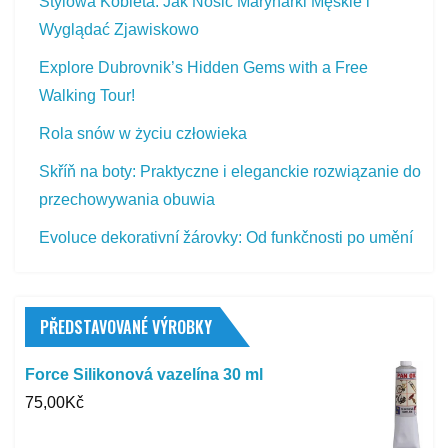
Stylowa Kobieta: Jak Nosic Marynarki Męskie i
Wyglądać Zjawiskowo
Explore Dubrovnik’s Hidden Gems with a Free
Walking Tour!
Rola snów w życiu człowieka
Skříň na boty: Praktyczne i eleganckie rozwiązanie do
przechowywania obuwia
Evoluce dekorativní žárovky: Od funkčnosti po umění
PŘEDSTAVOVANÉ VÝROBKY
Force Silikonová vazelína 30 ml
75,00
Kč