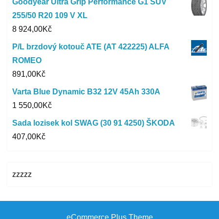
Goodyear Ultra Grip Performance G1 SUV
255/50 R20 109 V XL
8 924,00
Kč
P/L brzdový kotouč ATE (AT 422225) ALFA
ROMEO
891,00
Kč
Varta Blue Dynamic B32 12V 45Ah 330A
1 550,00
Kč
Sada lozisek kol SWAG (30 91 4250) ŠKODA
407,00
Kč
zzzzz
eCommerce Plus Theme