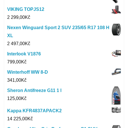
VIKING TOPJS12
2 299,00
Kč
Nexen Winguard Sport 2 SUV 235/65 R17 108 H
XL
2 497,00
Kč
Interlook V1876
799,00
Kč
Winterhoff WW 8-D
341,00
Kč
Sheron Antifreeze G11 1 l
125,00
Kč
Kappa KFR4837APACK2
14 225,00
Kč