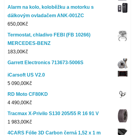
Alarm na kolo, koloběžku a motorku s
dálkovým ovladačem ANK-001ZC
650,00
Kč
Termostat, chladivo FEBI (FB 10266)
MERCEDES-BENZ
183,00
Kč
Garrett Electronics 713673-5006S
iCarsoft US V2.0
5 090,00
Kč
RD Moto CF80KD
4 490,00
Kč
Tracmax X-Privilo S130 205/55 R 16 91 V
1 983,00
Kč
4CARS Fólie 3D Carbon černá 1,52 x 1 m