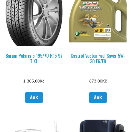
Barum Polaris 5 195/70 R15 97
Castrol Vecton Fuel Saver 5W-
T XL
30 E6/E9
1 365,00
Kč
873,00
Kč
šek
šek