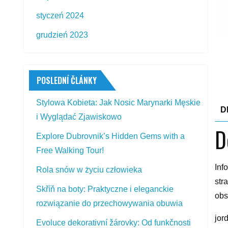
styczeń 2024
grudzień 2023
POSLEDNÍ ČLÁNKY
Stylowa Kobieta: Jak Nosic Marynarki Męskie
D
i Wyglądać Zjawiskowo
D
Explore Dubrovnik’s Hidden Gems with a
Free Walking Tour!
Inf
Rola snów w życiu człowieka
str
Skříň na boty: Praktyczne i eleganckie
obs
rozwiązanie do przechowywania obuwia
jor
Evoluce dekorativní žárovky: Od funkčnosti