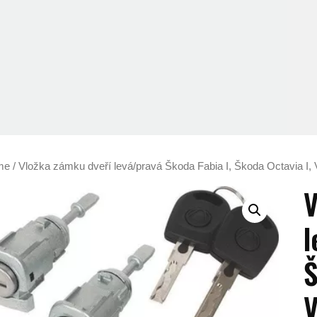
me
/ Vložka zámku dveří levá/pravá Škoda Fabia I, Škoda Octavia I,
V
l
Š
V