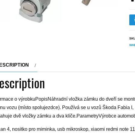
SK
WH
ESCRIPTION
escription
ormace o výrobkuPopisNáhradní vložka zámku do dveří se montuj
anu vozu (místo spolujezdce). Používá se u vozů Škoda Fabia I,
ahuje dvě vložky zámku a dva klíče.ParametryVýrobce automob
dan 4, nositko pro miminka, usb mikroskop, xiaomi redmi note 11 