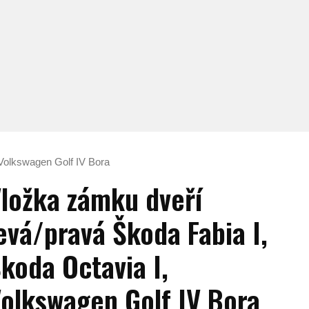
 Volkswagen Golf IV Bora
ložka zámku dveří
evá/pravá Škoda Fabia I,
koda Octavia I,
olkswagen Golf IV Bora