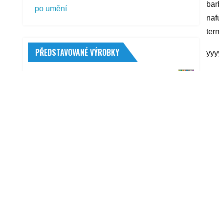
bar
po umění
naf
ter
PŘEDSTAVOVANÉ VÝROBKY
yyy
Neo Tools 11-993 88 ks
R
219,00
Kč
Rigum Toyota C-HR 2016- gumové
autokoberce
610,00
Kč
Gumárny Zubří Škoda Kamiq 2019-
vana plastová
575,00
Kč
Michelin X Multi Z 245/70 R19,5 136/134
M