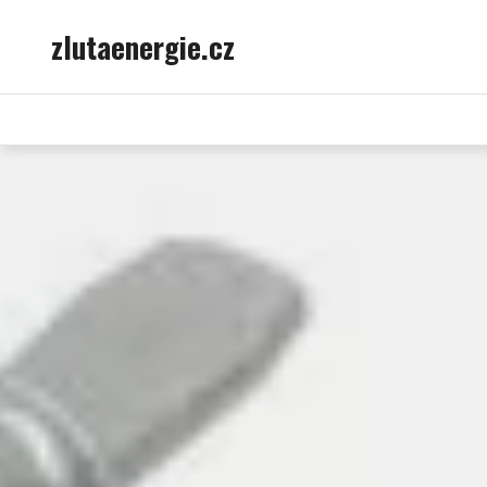
Skip
zlutaenergie.cz
to
content