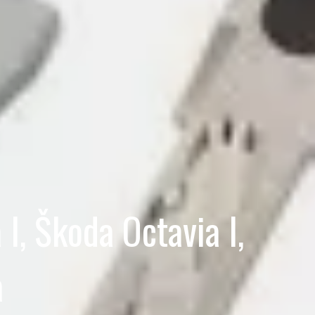
I, Škoda Octavia I,
a