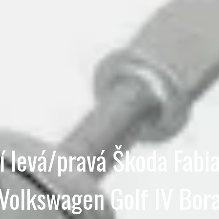
 levá/pravá Škoda Fabia 
Volkswagen Golf IV Bor