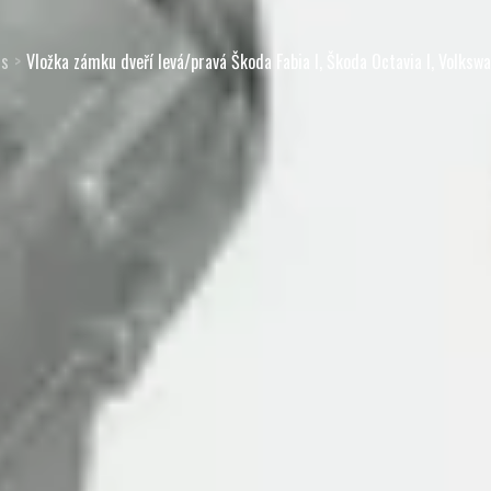
ts
Vložka zámku dveří levá/pravá Škoda Fabia I, Škoda Octavia I, Volksw