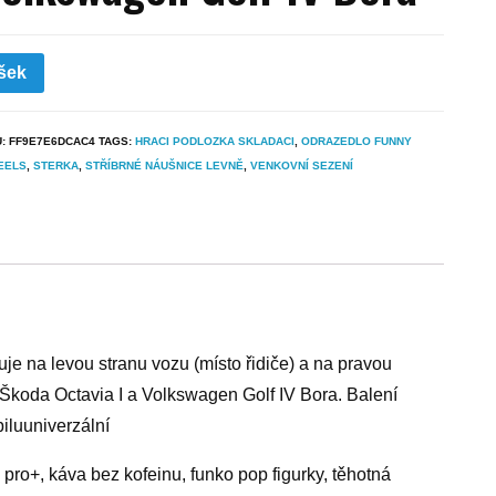
šek
U:
FF9E7E6DCAC4
TAGS:
HRACI PODLOZKA SKLADACI
,
ODRAZEDLO FUNNY
EELS
,
STERKA
,
STŘÍBRNÉ NÁUŠNICE LEVNĚ
,
VENKOVNÍ SEZENÍ
e na levou stranu vozu (místo řidiče) a na pravou
 Škoda Octavia I a Volkswagen Golf IV Bora. Balení
iluuniverzální
pro+, káva bez kofeinu, funko pop figurky, těhotná