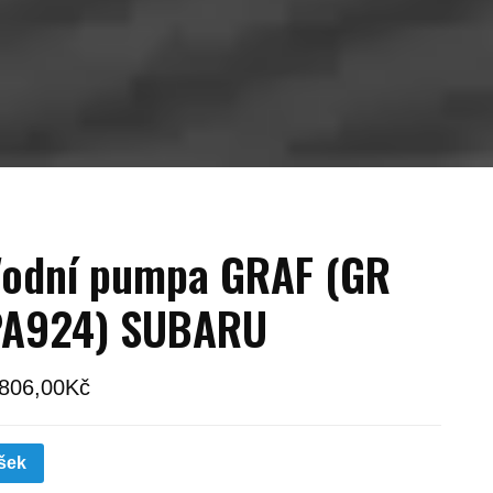
odní pumpa GRAF (GR
PA924) SUBARU
 806,00
Kč
šek