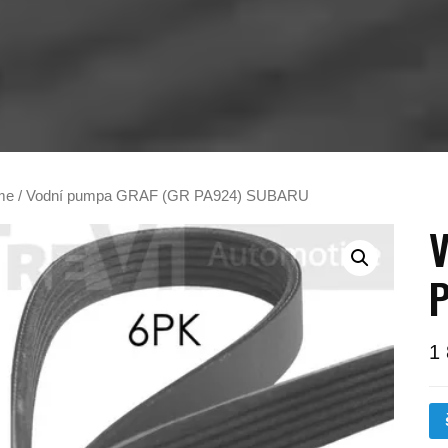
me
/ Vodní pumpa GRAF (GR PA924) SUBARU
V
1