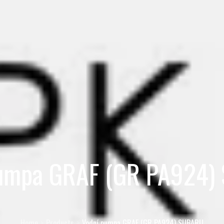
pumpa GRAF (GR PA924)
Home
Products
Vodní pumpa GRAF (GR PA924) SUBARU