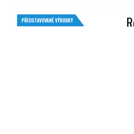
R
PŘEDSTAVOVANÉ VÝROBKY
Bridgestone Blizzak LM-001 205/65 R16
95 H
3 451,00
Kč
Snímač otáček kola (ABS) BOSCH (BO
0265006544) PEUGEOT
Autolamp LED 120 W 12-24 V
homologace R112 + R7
3 630,00
Kč
Peiying PY0100
Quatros QS10084 aretační přípravky
579,00
Kč