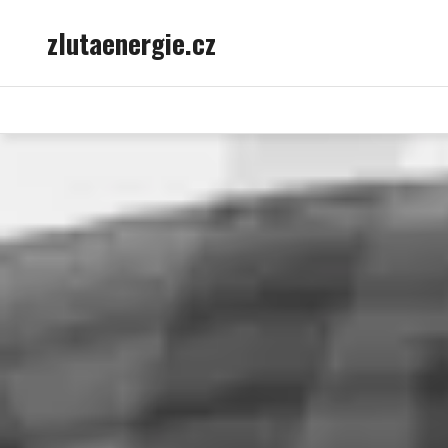
Skip
zlutaenergie.cz
to
content