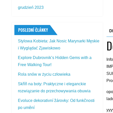
grudzień 2023
POSLEDNÍ ČLÁNKY
D
D
Stylowa Kobieta: Jak Nosic Marynarki Męskie
i Wyglądać Zjawiskowo
Explore Dubrovnik’s Hidden Gems with a
Inf
Free Walking Tour!
IMP
SUB
Rola snów w życiu człowieka
Pro
Skříň na boty: Praktyczne i eleganckie
rozwiązanie do przechowywania obuwia
opo
lad
Evoluce dekorativní žárovky: Od funkčnosti
po umění
yyy