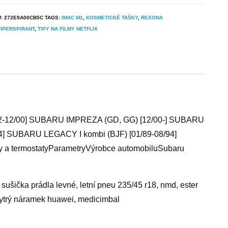
U:
272E9A00CB5C
TAGS:
IMAC M1
,
KOSMETICKÉ TAŠKY
,
REXONA
IPERSPIRANT
,
TIPY NA FILMY NETFLIX
92-12/00] SUBARU IMPREZA (GD, GG) [12/00-] SUBARU
4] SUBARU LEGACY I kombi (BJF) [01/89-08/94]
y a termostatyParametryVýrobce automobiluSubaru
sušička prádla levné, letní pneu 235/45 r18, nmd, ester
 chytrý náramek huawei, medicimbal