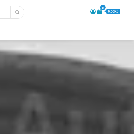
0
0,00Kč