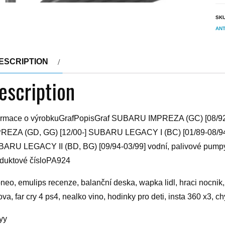
SK
ANT
ESCRIPTION
escription
ormace o výrobkuGrafPopisGraf SUBARU IMPREZA (GC) [08/
REZA (GD, GG) [12/00-] SUBARU LEGACY I (BC) [01/89-08/9
ARU LEGACY II (BD, BG) [09/94-03/99] vodní, palivové pump
duktové čísloPA924
neo, emulips recenze, balanční deska, wapka lidl, hraci nocnik, 
ova, far cry 4 ps4, nealko vino, hodinky pro deti, insta 360 x3,
yy