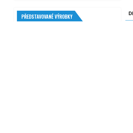
D
PŘEDSTAVOVANÉ VÝROBKY
D
LED žárovky D2S 84V 8000lm 2 ks
Pells Thorr Evo Advanced 17,4 Ah 29"
Inf
šedé 2022 L
vše
69 990,00
Kč
roa
RSA Chopper černá matná
Pro
699,00
Kč
Zes
W-Tec FS-605 Allride Blue Ritual
čer
2 090,00
Kč
nab
Napínací rameno pro žebrovaný klínový
neu
řemen INA (IN 534013230)
yyy
531,00
Kč