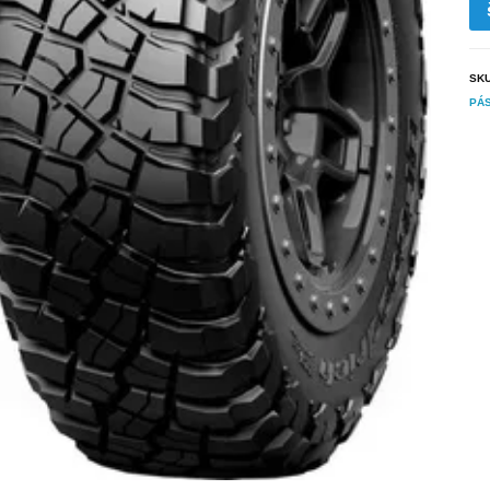
SK
PÁ