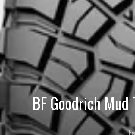
BF Goodrich Mud 
Ho