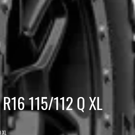
 R16 115/112 Q XL
Q XL