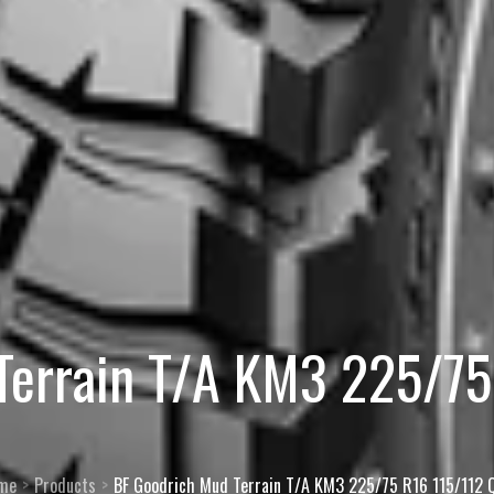
Terrain T/A KM3 225/75
me
Products
BF Goodrich Mud Terrain T/A KM3 225/75 R16 115/112 