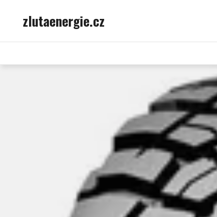
Skip
zlutaenergie.cz
to
content