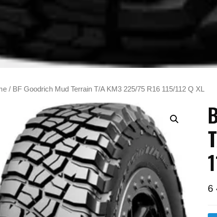
me
/ BF Goodrich Mud Terrain T/A KM3 225/75 R16 115/112 Q XL
B
T
1
6