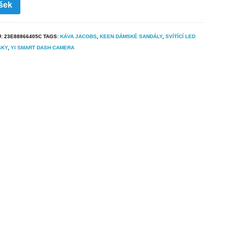
šek
U:
23E88866405C
TAGS:
KÁVA JACOBS
,
KEEN DÁMSKÉ SANDÁLY
,
SVÍTÍCÍ LED
SKY
,
YI SMART DASH CAMERA