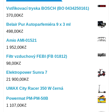
Vstřikovací tryska BOSCH (BO 0434250161)
370,00
Kč
Belair Pur Autoparfemiéra 9 x 3 ml
498,00
Kč
Amio AMI-01521
1 952,00
Kč
Filtr vzduchový FEBI (FB 01812)
98,00
Kč
Elektropower Sunra 7
21 900,00
Kč
UMAX City Racer 350 W černá
Powermat PM-PM-50B
1 107,00
Kč