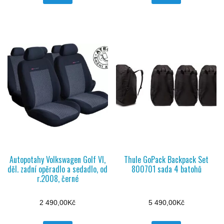
Autopotahy Volkswagen Golf VI,
Thule GoPack Backpack Set
děl. zadní opěradlo a sedadlo, od
800701 sada 4 batohů
r.2008, černé
2 490,00
Kč
5 490,00
Kč