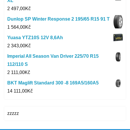
XL
2 497,00
Kč
Dunlop SP Winter Response 2 195/65 R15 91 T
1 564,00
Kč
Yuasa YTZ10S 12V 8,6Ah
2 343,00
Kč
Imperial All Season Van Driver 225/70 R15
112/110 S
2 111,00
Kč
BKT Maglift Standard 300 -8 169A5/160A5
14 111,00
Kč
zzzzz