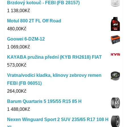
Brzdový kotouč - FEBI (FB 28157)
1 138,00
Kč
Motul 800 2T FL Off Road
480,00
Kč
Goowei 6-DZM-12
1 069,00
Kč
KAYABA pružina přední (KYB RH2618) FIAT
573,00
Kč
Vratna/vodici kladka, klinovy zebrovy remen
FEBI (FB 06051)
264,00
Kč
Barum Quartaris 5 195/55 R15 85 H
1 488,00
Kč
Nexen Winguard Sport 2 SUV 235/65 R17 108 H