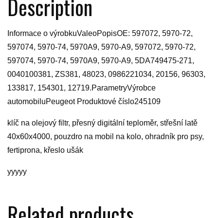
Description
Informace o výrobkuValeoPopisOE: 597072, 5970-72,
597074, 5970-74, 5970A9, 5970-A9, 597072, 5970-72,
597074, 5970-74, 5970A9, 5970-A9, 5DA749475-271,
0040100381, ZS381, 48023, 0986221034, 20156, 96303,
133817, 154301, 12719.ParametryVýrobce
automobiluPeugeot Produktové číslo245109
klíč na olejový filtr, přesný digitální teploměr, střešní latě
40x60x4000, pouzdro na mobil na kolo, ohradník pro psy,
fertiprona, křeslo ušák
yyyyy
Related products