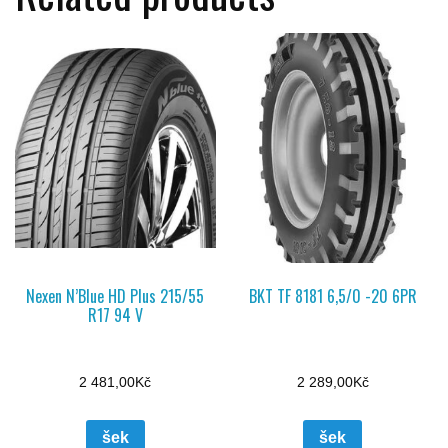
Nexen N’Blue HD Plus 215/55
BKT TF 8181 6,5/0 -20 6PR
R17 94 V
2 481,00
Kč
2 289,00
Kč
šek
šek