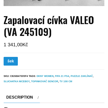
Zapalovací cívka VALEO
(VA 245109)
1 341,00
Kč
šek
SKU:
C826B47005F4
TAGS:
DKNY WOMEN
,
FIFA 21 PS4
,
PUZZLE ZAKLÍNAČ
,
SLUCHATKA NICEBOY
,
TOPINKOVAČ SENCOR
,
TV 108 CM
DESCRIPTION