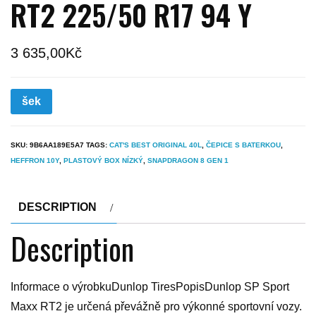
RT2 225/50 R17 94 Y
3 635,00
Kč
šek
SKU:
9B6AA189E5A7
TAGS:
CAT'S BEST ORIGINAL 40L
,
ČEPICE S BATERKOU
,
HEFFRON 10Y
,
PLASTOVÝ BOX NÍZKÝ
,
SNAPDRAGON 8 GEN 1
DESCRIPTION
Description
Informace o výrobkuDunlop TiresPopisDunlop SP Sport
Maxx RT2 je určená převážně pro výkonné sportovní vozy.