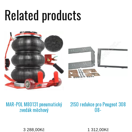
Related products
MAR-POL M80131 pneumatický
2ISO redukce pro Peugeot 308
zvedák měchový
08-
3 288,00
Kč
1 312,00
Kč