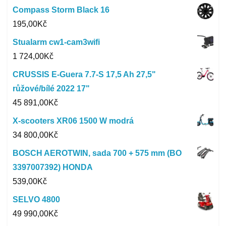
Compass Storm Black 16
195,00
Kč
Stualarm cw1-cam3wifi
1 724,00
Kč
CRUSSIS E-Guera 7.7-S 17,5 Ah 27,5"
růžové/bílé 2022 17"
45 891,00
Kč
X-scooters XR06 1500 W modrá
34 800,00
Kč
BOSCH AEROTWIN, sada 700 + 575 mm (BO
3397007392) HONDA
539,00
Kč
SELVO 4800
49 990,00
Kč