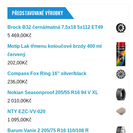
PŘEDSTAVOVANÉ VÝROBKY
Brock B32 černá/matná 7,5x18 5x112 ET49
5 469,00
Kč
Motip Lak třmenu kotoučové brzdy 400 ml
červený
202,00
Kč
Compass Fox Ring 16" silver/black
236,00
Kč
Nokian Seasonproof 205/55 R16 94 V XL
2 010,00
Kč
NTY EZC-VV-020
1 095,00
Kč
Barum Vanis 2 205/75 R16 110/108 R