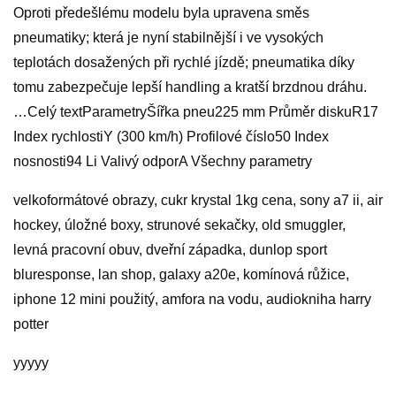
Oproti předešlému modelu byla upravena směs
pneumatiky; která je nyní stabilnější i ve vysokých
teplotách dosažených při rychlé jízdě; pneumatika díky
tomu zabezpečuje lepší handling a kratší brzdnou dráhu.
…Celý textParametryŠířka pneu225 mm Průměr diskuR17
Index rychlostiY (300 km/h) Profilové číslo50 Index
nosnosti94 Li Valivý odporA Všechny parametry
velkoformátové obrazy, cukr krystal 1kg cena, sony a7 ii, air
hockey, úložné boxy, strunové sekačky, old smuggler,
levná pracovní obuv, dveřní západka, dunlop sport
bluresponse, lan shop, galaxy a20e, komínová růžice,
iphone 12 mini použitý, amfora na vodu, audiokniha harry
potter
yyyyy