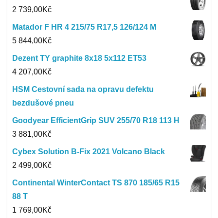
2 739,00
Kč
Matador F HR 4 215/75 R17,5 126/124 M
5 844,00
Kč
Dezent TY graphite 8x18 5x112 ET53
4 207,00
Kč
HSM Cestovní sada na opravu defektu
bezdušové pneu
Goodyear EfficientGrip SUV 255/70 R18 113 H
3 881,00
Kč
Cybex Solution B-Fix 2021 Volcano Black
2 499,00
Kč
Continental WinterContact TS 870 185/65 R15
88 T
1 769,00
Kč