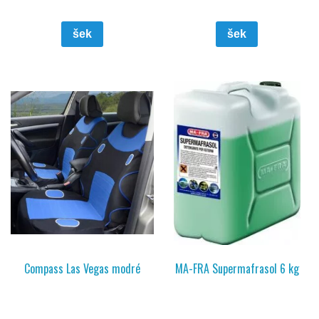
šek
šek
Compass Las Vegas modré
MA-FRA Supermafrasol 6 kg