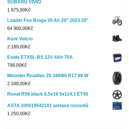
SUBARU VIVIO
1 975,00
Kč
Leader Fox Braga 20 Ah 26" 2023 20"
64 900,00
Kč
Kore Velcro
2 189,00
Kč
Exide ETX5L-BS 12V 4Ah 70A
798,00
Kč
Metzeler Roadtec Z6 160/60 R17 69 W
2 348,00
Kč
Ronal R56 black 6,5x16 5x114,3 ET45
ASTA 100019542101 aretace rozvodů
1 250,00
Kč