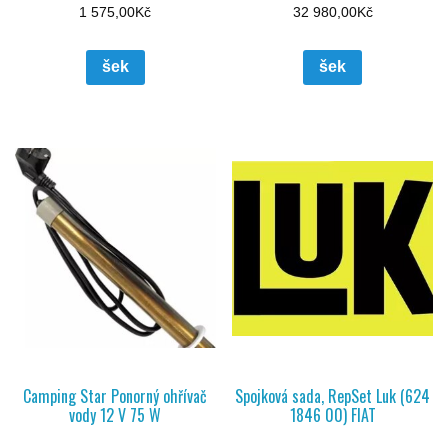
1 575,00
Kč
32 980,00
Kč
šek
šek
Camping Star Ponorný ohřívač
Spojková sada, RepSet Luk (624
vody 12 V 75 W
1846 00) FIAT