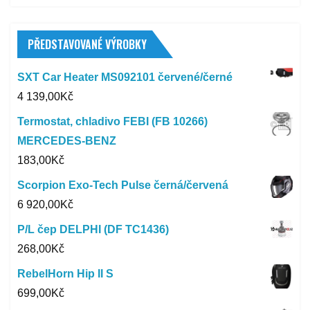
PŘEDSTAVOVANÉ VÝROBKY
SXT Car Heater MS092101 červené/černé
4 139,00
Kč
Termostat, chladivo FEBI (FB 10266)
MERCEDES-BENZ
183,00
Kč
Scorpion Exo-Tech Pulse černá/červená
6 920,00
Kč
P/L čep DELPHI (DF TC1436)
268,00
Kč
RebelHorn Hip II S
699,00
Kč