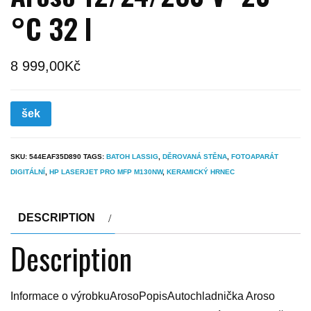
°C 32 l
8 999,00
Kč
šek
SKU:
544EAF35D890
TAGS:
BATOH LASSIG
,
DĚROVANÁ STĚNA
,
FOTOAPARÁT
DIGITÁLNÍ
,
HP LASERJET PRO MFP M130NW
,
KERAMICKÝ HRNEC
DESCRIPTION
Description
Informace o výrobkuArosoPopisAutochladnička Aroso