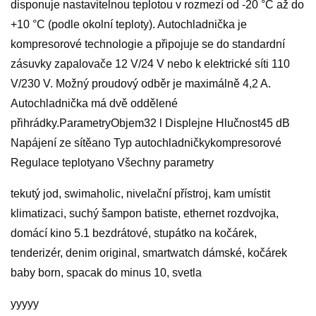
disponuje nastavitelnou teplotou v rozmezí od -20 °C až do
+10 °C (podle okolní teploty). Autochladnička je
kompresorové technologie a připojuje se do standardní
zásuvky zapalovače 12 V/24 V nebo k elektrické síti 110
V/230 V. Možný proudový odběr je maximálně 4,2 A.
Autochladnička má dvě oddělené
přihrádky.ParametryObjem32 l Displejne Hlučnost45 dB
Napájení ze sítěano Typ autochladničkykompresorové
Regulace teplotyano Všechny parametry
tekutý jod, swimaholic, nivelační přístroj, kam umístit
klimatizaci, suchý šampon batiste, ethernet rozdvojka,
domácí kino 5.1 bezdrátové, stupátko na kočárek,
tenderizér, denim original, smartwatch dámské, kočárek
baby born, spacak do minus 10, svetla
yyyyy