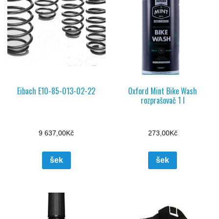
Eibach E10-85-013-02-22
Oxford Mint Bike Wash
rozprašovač 1 l
9 637,00
Kč
273,00
Kč
šek
šek