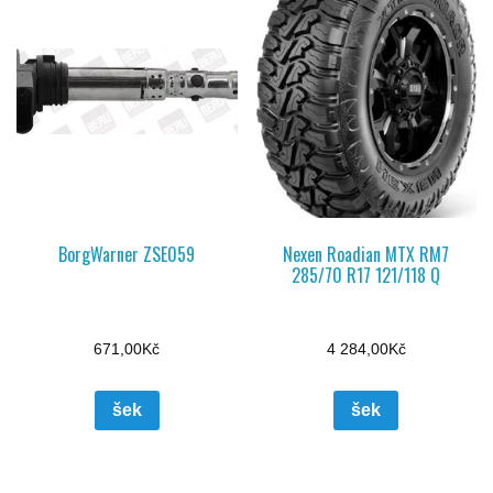
BorgWarner ZSE059
Nexen Roadian MTX RM7
285/70 R17 121/118 Q
671,00
Kč
4 284,00
Kč
šek
šek