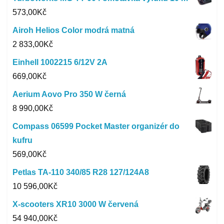
573,00
Kč
Airoh Helios Color modrá matná
2 833,00
Kč
Einhell 1002215 6/12V 2A
669,00
Kč
Aerium Aovo Pro 350 W černá
8 990,00
Kč
Compass 06599 Pocket Master organizér do
kufru
569,00
Kč
Petlas TA-110 340/85 R28 127/124A8
10 596,00
Kč
X-scooters XR10 3000 W červená
54 940,00
Kč