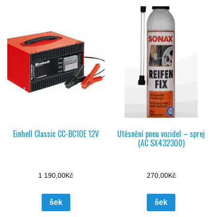
Einhell Classic CC-BC10E 12V
Utěsnění pneu vozidel – sprej
(AC SX432300)
1 190,00
Kč
270,00
Kč
šek
šek