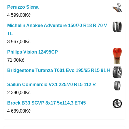
Peruzzo Siena
4 599,00
Kč
Michelin Anakee Adventure 150/70 R18 R 70 V
TL
3 967,00
Kč
Philips Vision 12495CP
71,00
Kč
Bridgestone Turanza T001 Evo 195/65 R15 91 H
Sailun Commercio VX1 225/70 R15 112 R
2 390,00
Kč
Brock B33 SGVP 8x17 5x114,3 ET45
4 639,00
Kč