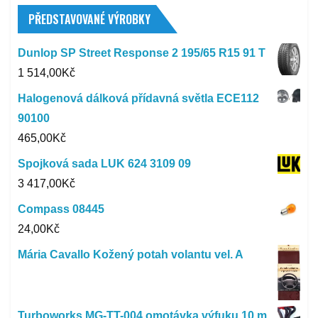
PŘEDSTAVOVANÉ VÝROBKY
Dunlop SP Street Response 2 195/65 R15 91 T
1 514,00
Kč
Halogenová dálková přídavná světla ECE112
90100
465,00
Kč
Spojková sada LUK 624 3109 09
3 417,00
Kč
Compass 08445
24,00
Kč
Mária Cavallo Kožený potah volantu vel. A
Turboworks MG-TT-004 omotávka výfuku 10 m