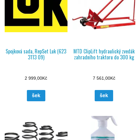
Spojková sada, RepSet Luk (623
MTD ClipLift hydraulický zvedák
3113 09)
zahradního traktoru do 300 kg
2 999,00
Kč
7 561,00
Kč
šek
šek