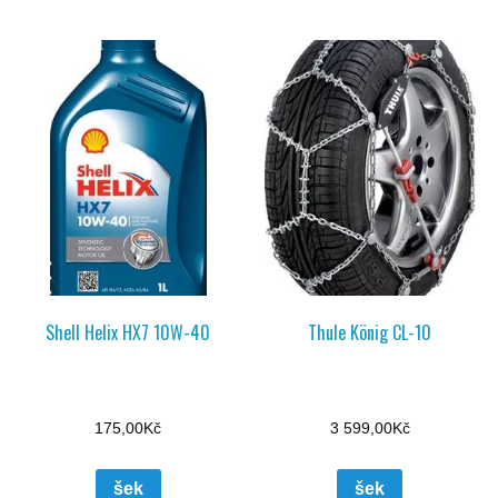
Shell Helix HX7 10W-40
Thule König CL-10
175,00
Kč
3 599,00
Kč
šek
šek