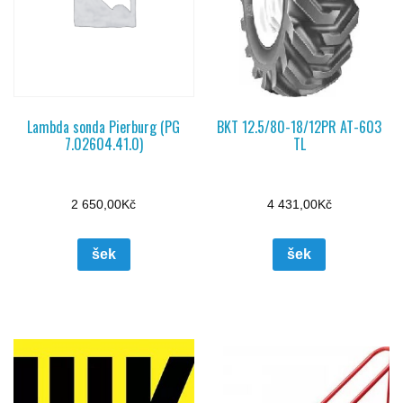
Lambda sonda Pierburg (PG
BKT 12.5/80-18/12PR AT-603
7.02604.41.0)
TL
2 650,00
Kč
4 431,00
Kč
šek
šek