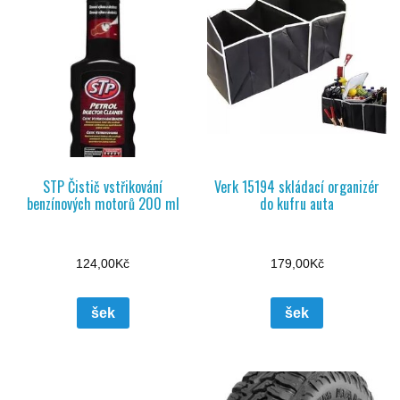
STP Čistič vstřikování
Verk 15194 skládací organizér
benzínových motorů 200 ml
do kufru auta
124,00
Kč
179,00
Kč
šek
šek