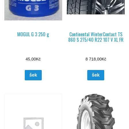
MOGUL G 3 250 g
Continental WinterContact TS
860 S 275/40 R22 107 V XL FR
45,00
Kč
8 718,00
Kč
šek
šek