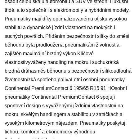
osadit celou škálu automobilů a SUV ve střední i luxusní
třídě, a to společně i s elektromobily a hybridními modely.
Pneumatiky mají díky optimalizovanému otisku vysokou
stabilitu a dynamické jízdní vlastnosti na mokrých i
suchých površích. Přidáním bezpečnostní siliky do směsi
běhounu byla prodloužena pneumatikám životnost a
zajištěn maximální brzdný výkon.Klíčové
vlastnostivyvážený handling na mokru i suchukrátká
brzdná dráhasměs běhounu s bezpečnostní silikoudlouhá
životnostnízká spotřeba palivaLetní osobní pneumatiky
Continental PremiumContact 6 195/65 R15 91 HOsobní
pneumatiky Continental PremiumContact 6 spojují
sportovní design s vyváženými jízdními vlastnostmi na
mokru, skvělým handlingem a stabilitou v zatáčkách a
vysokým kilometrovým nájezdem. Pneumatiky poskytují
tichou, komfortní a ekonomicky výhodnou