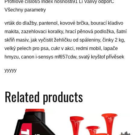
Profilové číslo65 Index nosnosti91 Li Valivý odporC
Všechny parametry
vrták do dlažby, pantenol, kovové brčka, bourací kladivo
makita, zazehlovaci koralky, hrací pěnová podložka, šatní
skříň masiv, jak vyčistit žehličku od spáleniny, činky 2 kg,
velký pelech pro psa, cukr v akci, redmi mobil, lapače
hmyzu, canon i-sensys mf657cdw, svatý kryštof přívěsek
yyyyy
Related products