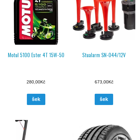
Motul 5100 Ester 4T 15W-50
Stualarm SN-044/12V
280,00
Kč
673,00
Kč
šek
šek