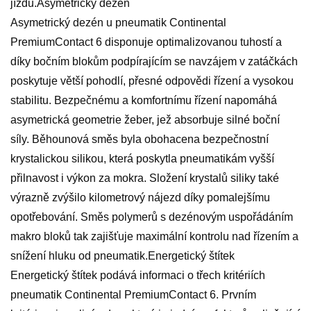
jízdu.Asymetrický dezén
Asymetrický dezén u pneumatik Continental
PremiumContact 6 disponuje optimalizovanou tuhostí a
díky bočním blokům podpírajícím se navzájem v zatáčkách
poskytuje větší pohodlí, přesné odpovědi řízení a vysokou
stabilitu. Bezpečnému a komfortnímu řízení napomáhá
asymetrická geometrie žeber, jež absorbuje silné boční
síly. Běhounová směs byla obohacena bezpečnostní
krystalickou silikou, která poskytla pneumatikám vyšší
přilnavost i výkon za mokra. Složení krystalů siliky také
výrazně zvýšilo kilometrový nájezd díky pomalejšímu
opotřebování. Směs polymerů s dezénovým uspořádáním
makro bloků tak zajišťuje maximální kontrolu nad řízením a
snížení hluku od pneumatik.Energetický štítek
Energetický štítek podává informaci o třech kritériích
pneumatik Continental PremiumContact 6. Prvním