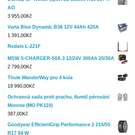
AO
3 955,00
Kč
Varta Blue Dynamic B36 12V 44Ah 420A
1 391,00
Kč
Redats L-221F
MSW S-CHARGER-50A.3 12/24V 300Ah 20/30A
2 799,00
Kč
Thule WanderWay pro 4 kola
18 990,00
Kč
Ochranná sada proti prachu, tlumič pérování
Monroe (MO PK110)
387,00
Kč
Goodyear EfficientGrip Performance 2 215/55
R17 94 W