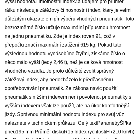
vyšší hodnota.Hmotnostní indexZa údajem pro průměr
ráfku následuje zátěžový či nosnostní index, který je velmi
důležitým ukazatelem při výběru vhodných pneumatik. Toto
bezrozměrné číslo určuje maximální přípustnou hmotnost
na jednu pneumatiku. Zde je index roven 91, což v
přepočtu značí maximální zatížení 615 kg. Pokud tuto
výslednou hodnotu vynásobíme čtyřmi, získáme číslo o
něco málo vyšší (tedy 2,46 t), než je celková hmotnost
vhodného vozidla. Je proto důležité zvolit správný
zátěžový index, aby nedocházelo k předčasnému
opotřebovávání pneumatik. Ze zákona navíc použití
pneumatik s nižším indexem není povoleno, pneumatiky s
vyšším indexem však lze použít, ale na úkor komfortnější
jízdy. Správnou minimální hodnotu indexu pro svůj vůz
naleznete v technickém průkazu. Celý textParametryŠířka
pneu195 mm Průměr diskuR15 Index rychlostiH (210 km/h)