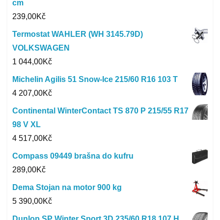
cm
239,00
Kč
Termostat WAHLER (WH 3145.79D)
VOLKSWAGEN
1 044,00
Kč
Michelin Agilis 51 Snow-Ice 215/60 R16 103 T
4 207,00
Kč
Continental WinterContact TS 870 P 215/55 R17
98 V XL
4 517,00
Kč
Compass 09449 brašna do kufru
289,00
Kč
Dema Stojan na motor 900 kg
5 390,00
Kč
Dunlop SP Winter Sport 3D 235/60 R18 107 H