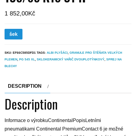
1 852,00
Kč
šek
SKU:
EF66C585DFD1
TAGS:
ALBI PLYŠÁCI
,
GRANULE PRO ŠTĚŇATA VELKÝCH
PLEMEN
,
PG 545 XL
,
SKLOKERAMICKÝ VAŘIČ DVOUPLOTÝNKOVÝ
,
SPREJ NA
BLECHY
DESCRIPTION
Description
Informace o výrobkuContinentalPopisLetními
pneumatikami Continental PremiumContact 6 je možné