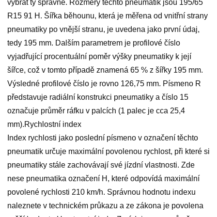
vybrat ty správné. Rozměry těchto pneumatik jsou 195/65
R15 91 H. Šířka běhounu, která je měřena od vnitřní strany
pneumatiky po vnější stranu, je uvedena jako první údaj,
tedy 195 mm. Dalším parametrem je profilové číslo
vyjadřující procentuální poměr výšky pneumatiky k její
šířce, což v tomto případě znamená 65 % z šířky 195 mm.
Výsledné profilové číslo je rovno 126,75 mm. Písmeno R
představuje radiální konstrukci pneumatiky a číslo 15
označuje průměr ráfku v palcích (1 palec je cca 25,4
mm).Rychlostní index
Index rychlosti jako poslední písmeno v označení těchto
pneumatik určuje maximální povolenou rychlost, při které si
pneumatiky stále zachovávají své jízdní vlastnosti. Zde
nese pneumatika označení H, které odpovídá maximální
povolené rychlosti 210 km/h. Správnou hodnotu indexu
naleznete v technickém průkazu a ze zákona je povolena