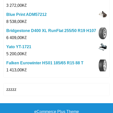
3 272,00
Kč
Blue Print ADM57212
8 538,00
Kč
Bridgestone D400 XL RunFlat 255/50 R19 H107
6 409,00
Kč
Yato YT-1721
5 200,00
Kč
Falken Eurowinter HS01 185/65 R15 88 T
1 413,00
Kč
zzzzz
eCommerce Plus Theme