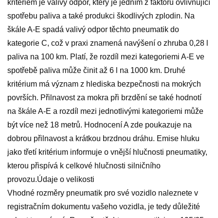
kritériem je valivý odpor, který je jedním z faktorů ovlivňující
spotřebu paliva a také produkci škodlivých zplodin. Na
škále A-E spadá valivý odpor těchto pneumatik do
kategorie C, což v praxi znamená navýšení o zhruba 0,28 l
paliva na 100 km. Platí, že rozdíl mezi kategoriemi A-E ve
spotřebě paliva může činit až 6 l na 1000 km. Druhé
kritérium má význam z hlediska bezpečnosti na mokrých
površích. Přilnavost za mokra při brzdění se také hodnotí
na škále A-E a rozdíl mezi jednotlivými kategoriemi může
být více než 18 metrů. Hodnocení A zde poukazuje na
dobrou přilnavost a krátkou brzdnou dráhu. Emise hluku
jako třetí kritérium informuje o vnější hlučnosti pneumatiky,
kterou přispívá k celkové hlučnosti silničního
provozu.Údaje o velikosti
Vhodné rozměry pneumatik pro své vozidlo naleznete v
registračním dokumentu vašeho vozidla, je tedy důležité