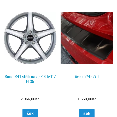
Ronal R41 stříbrná 7,5×16 5×112
Avisa 2/45270
ET35
2 966,00
Kč
1 650,00
Kč
šek
šek