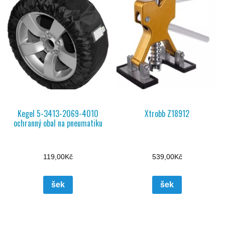
Kegel 5-3413-2069-4010
Xtrobb Z18912
ochranný obal na pneumatiku
119,00
Kč
539,00
Kč
šek
šek