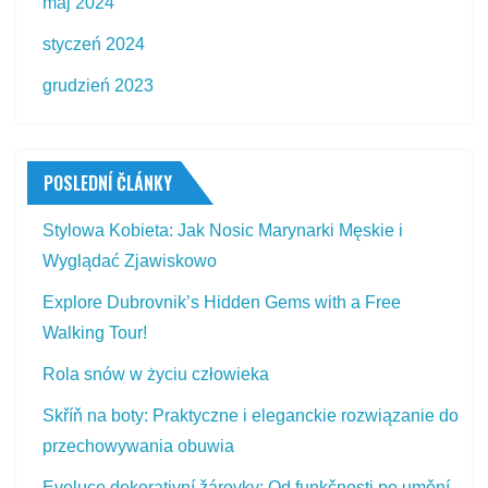
maj 2024
styczeń 2024
grudzień 2023
POSLEDNÍ ČLÁNKY
Stylowa Kobieta: Jak Nosic Marynarki Męskie i
Wyglądać Zjawiskowo
Explore Dubrovnik’s Hidden Gems with a Free
Walking Tour!
Rola snów w życiu człowieka
Skříň na boty: Praktyczne i eleganckie rozwiązanie do
przechowywania obuwia
Evoluce dekorativní žárovky: Od funkčnosti po umění