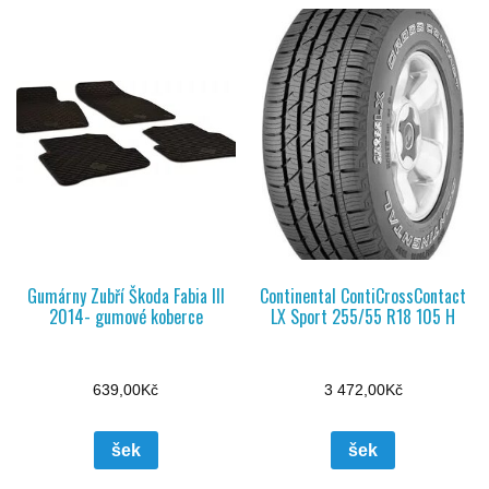
Gumárny Zubří Škoda Fabia III
Continental ContiCrossContact
2014- gumové koberce
LX Sport 255/55 R18 105 H
639,00
Kč
3 472,00
Kč
šek
šek