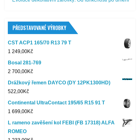
PŘEDSTAVOVANÉ VÝROBKY
CST ACP1 165/70 R13 79 T
1 249,00
Kč
Bosal 281-769
2 700,00
Kč
Drážkový řemen DAYCO (DY 12PK1300HD)
522,00
Kč
Continental UltraContact 195/65 R15 91 T
1 699,00
Kč
L rameno zavěšení kol FEBI (FB 17318) ALFA
ROMEO