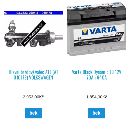
Hlavní brzdový válec ATE (AT
Varta Black Dynamic E9 12V
010178) VOLKSWAGEN
70Ah 640A
2 953,00
Kč
1 854,00
Kč
šek
šek