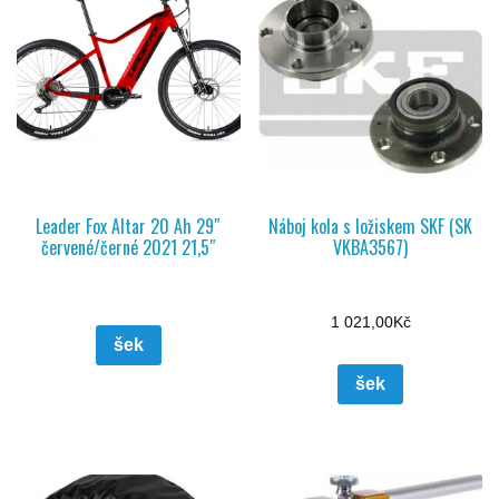
Leader Fox Altar 20 Ah 29″
Náboj kola s ložiskem SKF (SK
červené/černé 2021 21,5″
VKBA3567)
1 021,00
Kč
šek
šek