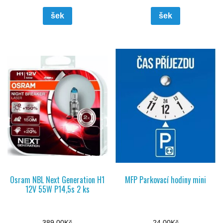
šek
šek
Osram NBL Next Generation H1
MFP Parkovací hodiny mini
12V 55W P14,5s 2 ks
389,00
Kč
24,00
Kč