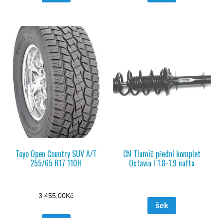
Toyo Open Country SUV A/T
CN Tlumič přední komplet
255/65 R17 110H
Octavia I 1.8-1.9 nafta
3 455,00
Kč
šek