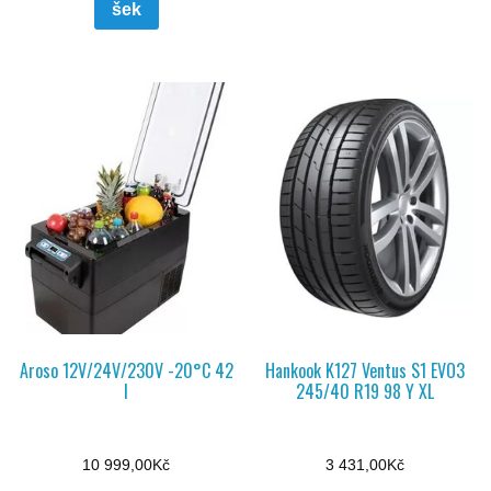
šek
Aroso 12V/24V/230V -20°C 42
Hankook K127 Ventus S1 EVO3
l
245/40 R19 98 Y XL
10 999,00
Kč
3 431,00
Kč