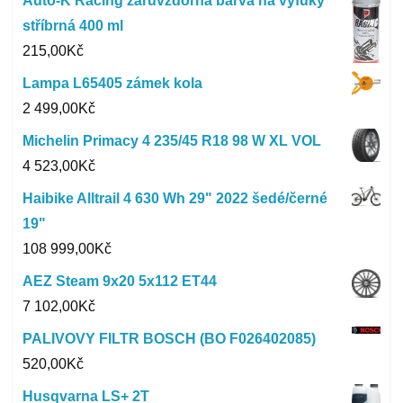
Auto-K Racing žáruvzdorná barva na výfuky
stříbrná 400 ml
215,00
Kč
Lampa L65405 zámek kola
2 499,00
Kč
Michelin Primacy 4 235/45 R18 98 W XL VOL
4 523,00
Kč
Haibike Alltrail 4 630 Wh 29" 2022 šedé/černé
19"
108 999,00
Kč
AEZ Steam 9x20 5x112 ET44
7 102,00
Kč
PALIVOVY FILTR BOSCH (BO F026402085)
520,00
Kč
Husqvarna LS+ 2T