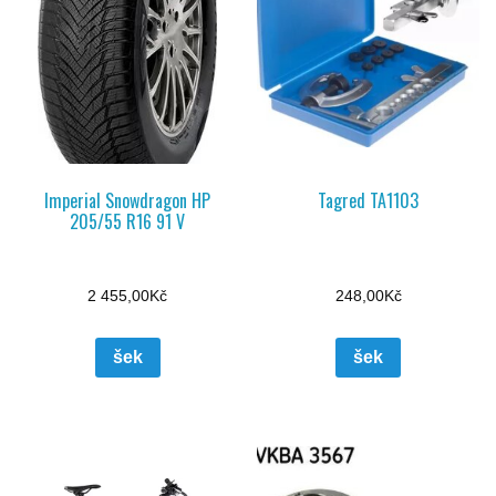
Imperial Snowdragon HP
Tagred TA1103
205/55 R16 91 V
2 455,00
Kč
248,00
Kč
šek
šek