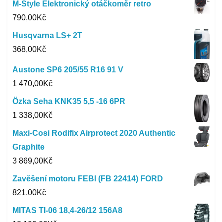
M-Style Elektronický otáčkoměr retro
790,00
Kč
Husqvarna LS+ 2T
368,00
Kč
Austone SP6 205/55 R16 91 V
1 470,00
Kč
Özka Seha KNK35 5,5 -16 6PR
1 338,00
Kč
Maxi-Cosi Rodifix Airprotect 2020 Authentic
Graphite
3 869,00
Kč
Zavěšení motoru FEBI (FB 22414) FORD
821,00
Kč
MITAS TI-06 18,4-26/12 156A8