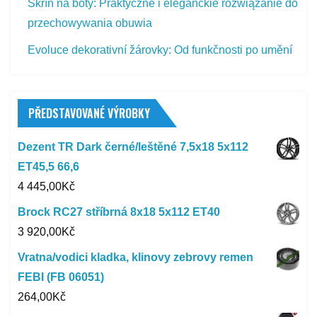
Skříň na boty: Praktyczne i eleganckie rozwiązanie do
przechowywania obuwia
Evoluce dekorativní žárovky: Od funkčnosti po umění
PŘEDSTAVOVANÉ VÝROBKY
Dezent TR Dark černé/leštěné 7,5x18 5x112
ET45,5 66,6
4 445,00
Kč
Brock RC27 stříbrná 8x18 5x112 ET40
3 920,00
Kč
Vratna/vodici kladka, klinovy zebrovy remen
FEBI (FB 06051)
264,00
Kč