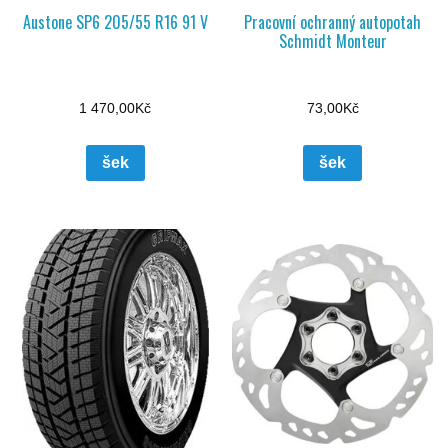
Austone SP6 205/55 R16 91 V
Pracovní ochranný autopotah
Schmidt Monteur
1 470,00
Kč
73,00
Kč
šek
šek