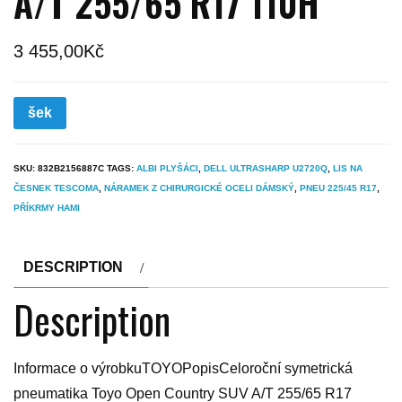
A/T 255/65 R17 110H
3 455,00
Kč
šek
SKU:
832B2156887C
TAGS:
ALBI PLYŠÁCI
,
DELL ULTRASHARP U2720Q
,
LIS NA
ČESNEK TESCOMA
,
NÁRAMEK Z CHIRURGICKÉ OCELI DÁMSKÝ
,
PNEU 225/45 R17
,
PŘÍKRMY HAMI
DESCRIPTION
Description
Informace o výrobkuTOYOPopisCeloroční symetrická
pneumatika Toyo Open Country SUV A/T 255/65 R17