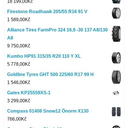
18 199,00
Kč
Firestone Roadhawk 205/55 R16 91 V
1 589,00
Kč
Alliance Tires FarmPro 324 16,9 -30 137 A8/130
A8
9 750,00
Kč
Kumho HP91 315/35 R20 110 Y XL
5 778,00
Kč
Goldline Tyres GHT 500 225/60 R17 99 H
1 546,00
Kč
Gates KP25559XS-1
3 299,00
Kč
Compass 01408 Snow12 Önorm X130
766,00
Kč