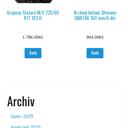
Gripmax Stature M/S 225/60
Brzdový kotouč Shimano
R17 103 H
SMRT86 160 mm/6 děr
1 786,00
Kč
864,00
Kč
šek
šek
Archiv
lipiec 2025
kwiecień 2025