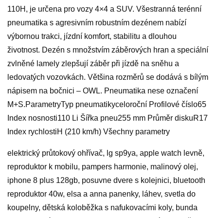
110H, je určena pro vozy 4×4 a SUV. Všestranná terénní
pneumatika s agresivním robustním dezénem nabízí
výbornou trakci, jízdní komfort, stabilitu a dlouhou
životnost. Dezén s množstvím záběrových hran a speciální
zvlněné lamely zlepšují záběr při jízdě na sněhu a
ledovatých vozovkách. Většina rozměrů se dodává s bílým
nápisem na bočnici – OWL. Pneumatika nese označení
M+S.ParametryTyp pneumatikyceloroční Profilové číslo65
Index nosnosti110 Li Šířka pneu255 mm Průměr diskuR17
Index rychlostiH (210 km/h) Všechny parametry
elektrický průtokový ohřívač, lg sp9ya, apple watch levně,
reproduktor k mobilu, pampers harmonie, malinový olej,
iphone 8 plus 128gb, posuvne dvere s kolejnici, bluetooth
reproduktor 40w, elsa a anna panenky, láhev, svetla do
koupelny, dětská koloběžka s nafukovacími koly, bunda