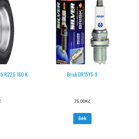
65 R22,5 160 K
Brisk DR15YS-9
č
75,00
Kč
šek