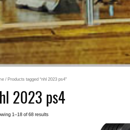
me
/ Products tagged “nhl 2023 ps4”
hl 2023 ps4
wing 1–18 of 68 results