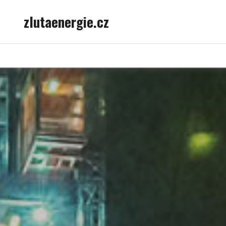
Skip
zlutaenergie.cz
to
content