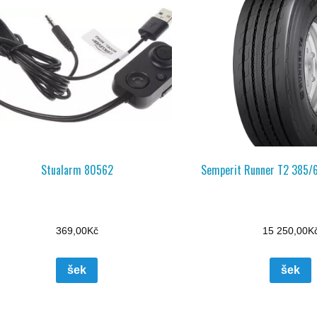
Stualarm 80562
Semperit Runner T2 385/
369,00
Kč
15 250,00
K
šek
šek