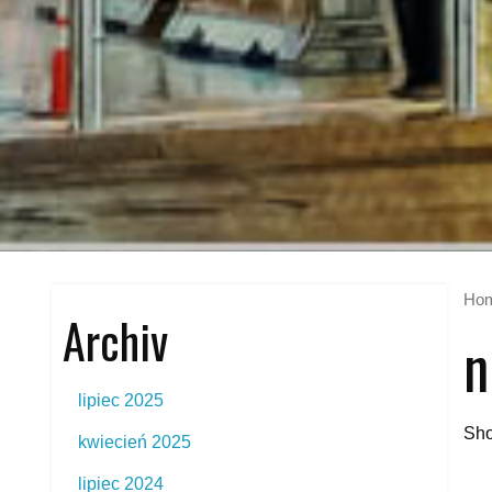
Ho
Archiv
n
lipiec 2025
Sho
kwiecień 2025
lipiec 2024