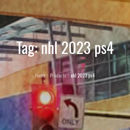
Tag:
nhl 2023 ps4
Home
Products
nhl 2023 ps4